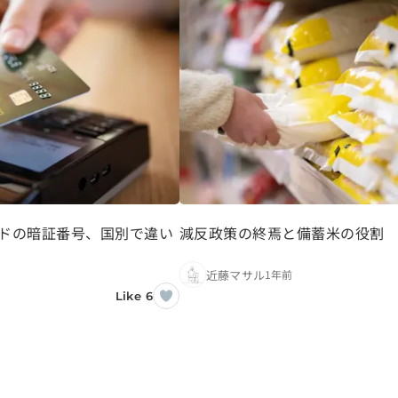
ドの暗証番号、国別で違い
減反政策の終焉と備蓄米の役割
近藤マサル
1年前
Like 6