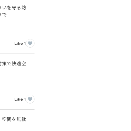
まいを守る防
まで
Like 1
対策で快適空
Like 1
！空間を無駄