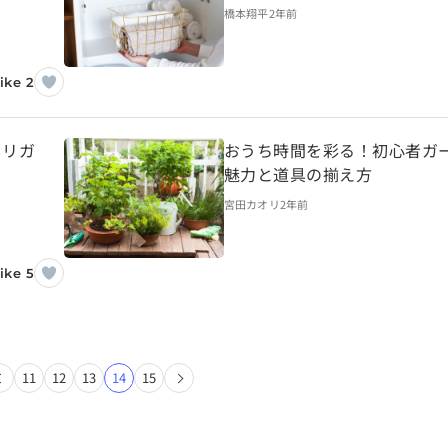
橋本翔平
2年前
ike 2
トリガ
おうち時間を彩る！初心者ガ
魅力と道具の揃え方
宮田カオリ
2年前
ike 5
11
12
13
14
15