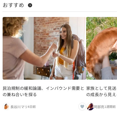
おすすめ
民泊規制の緩和論議、インバウンド需要と
家族として見送
の兼ね合いを探る
の成長から見え
長谷川マリ
阿部亮
4日前
1週間前