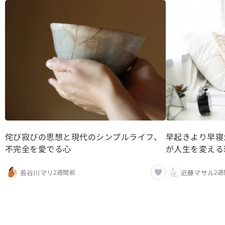
侘び寂びの思想と現代のシンプルライフ、
早起きより早寝
不完全を愛でる心
が人生を変える
長谷川マリ
近藤マサル
2週間前
2週