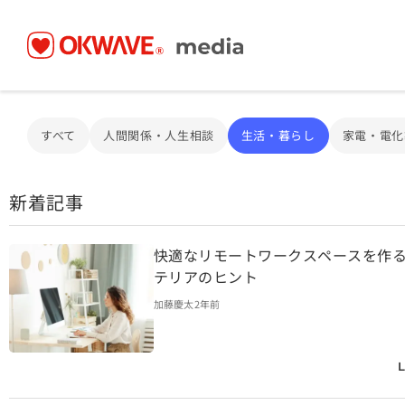
すべて
人間関係・人生相談
生活・暮らし
家電・電化
新着記事
快適なリモートワークスペースを作
テリアのヒント
加藤慶太
2年前
L