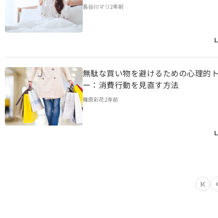
長谷川マリ
2年前
L
無駄な買い物を避けるための心理的
ー：消費行動を見直す方法
篠原彩花
2年前
L