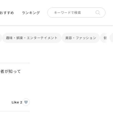
おすすめ
ランキング
趣味・娯楽・エンターテイメント
美容・ファッション
健康
用者が知って
Like 2