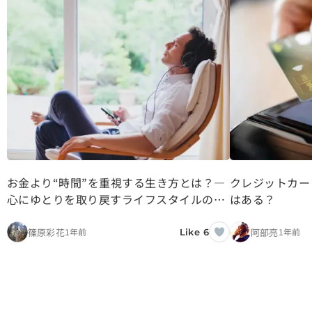
お金より“時間”を重視する生き方とは？―
クレジットカー
心にゆとりを取り戻すライフスタイルの選
はある？
択
篠原彩花
阿部亮
1年前
1年前
Like 6