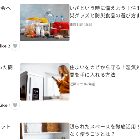
社会へ
いざという時に備えよう！住
災グッズと防災食品の選び方
篠原彩花
2年前
ike 3
った簡
住まいをカビから守る！湿気
間を手に入れる方法
近藤マサル
2年前
Like 1
リット
限られたスペースを徹底活用
なく使うコツとは？