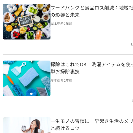
フードバンクと食品ロス削減：地域
の影響と未来
岸本亜希
2年前
L
掃除はこれでOK！洗濯アイテムを使
単お掃除裏技
岸本亜希
2年前
一生モノの習慣に！早起き生活のメ
と続けるコツ