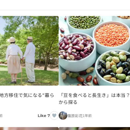
地方移住で気になる“暮ら
「豆を食べると長生き」は本当
から探る
篠原彩花
前
1年前
Like 7