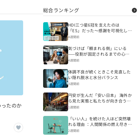
総合ランキング
HDI三つ星6冠を支えたのは
「ES」だった～感謝を可視化し、
CSを変える組織づくりへ～
4週間前
気づけば「頼まれる側」にいる
——役割が固定されるまでの心理
的プロセス
4週間前
体調不良が続くときこそ見直した
い隠れ脱水と水分バランス
3週間前
円安が生んだ「安い日本」 海外か
ら見た実態と私たちが向き合うべ
わったのか
き現実
1週間前
「いい人」を続けた人ほど突然壊
れる理由 ：人間関係の燃え尽きが
起きるまで
2週間前