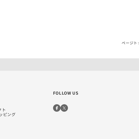
ページト
FOLLOW US
クト
ョッピング