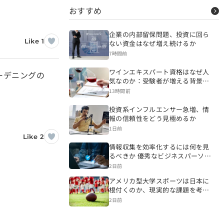
おすすめ
企業の内部留保問題、投資に回ら
Like 1
ない資金はなぜ増え続けるか
7時間前
ワインエキスパート資格はなぜ人
ーデニングの
気なのか：受験者が増える背景を
読み解く
13時間前
投資系インフルエンサー急増、情
報の信頼性をどう見極めるか
1日前
Like 2
情報収集を効率化するには何を見
るべきか 優秀なビジネスパーソン
の情報源と仕事への生かし方
2日前
アメリカ型大学スポーツは日本に
根付くのか、現実的な課題を考え
る
2日前