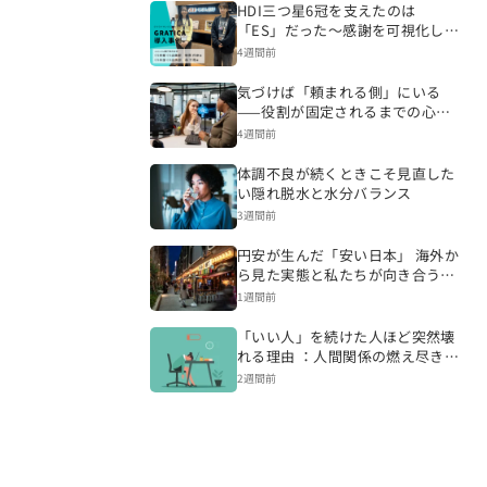
HDI三つ星6冠を支えたのは
「ES」だった～感謝を可視化し、
CSを変える組織づくりへ～
4週間前
気づけば「頼まれる側」にいる
——役割が固定されるまでの心理
的プロセス
4週間前
体調不良が続くときこそ見直した
い隠れ脱水と水分バランス
3週間前
円安が生んだ「安い日本」 海外か
ら見た実態と私たちが向き合うべ
き現実
1週間前
「いい人」を続けた人ほど突然壊
れる理由 ：人間関係の燃え尽きが
起きるまで
2週間前