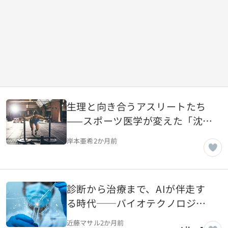
生理と向き合うアスリートたち
——スポーツ医学が変えた「沈黙
のタブー」
岸本亜希
2か月前
診断から治療まで、AIが伴走す
る時代──バイオテクノロジー
との融合が加速する理由
近藤マサル
2か月前