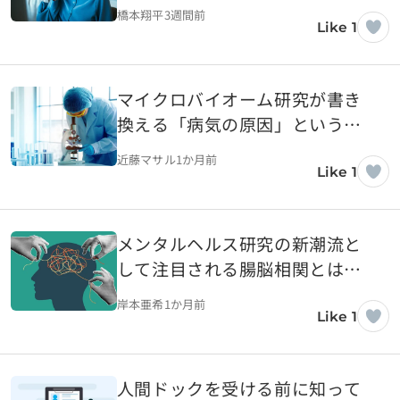
橋本翔平
3週間前
Like 1
マイクロバイオーム研究が書き
換える「病気の原因」という考
え方
近藤マサル
1か月前
Like 1
メンタルヘルス研究の新潮流と
して注目される腸脳相関とは何
か
岸本亜希
1か月前
Like 1
人間ドックを受ける前に知って