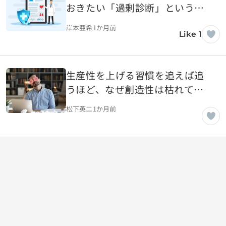
おきたい「過剰診断」という医
学的リスク
岸本亜希
1か月前
Like 1
生産性を上げる習慣を追えば追
うほど、なぜ創造性は枯れてい
くのか
松下英二
1か月前