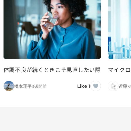
体調不良が続くときこそ見直したい隠れ脱水と水
マイクロ
橋本翔平
近藤
3週間前
Like 1