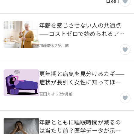
Like 1
年齢を感じさせない人の共通点
——コストゼロで始められるアン
チエイジング習慣
加藤慶太
2か月前
更年期と病気を見分けるカギ——
症状が長引く女性に知ってほし
いこと
宮田カオリ
2か月前
年齢とともに睡眠時間が減るの
は当たり前？医学データが示す