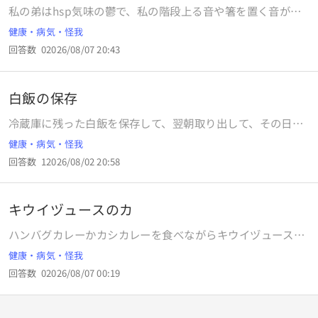
私の弟はhsp気味の鬱で、私の階段上る音や箸を置く音が大
きくて怖いといって距離をとられてます。音には気を付けて
健康・病気・怪我
いるですが、たまにやってしまいます。いまはしてません
回答数
0
2026/08/07 20:43
が、幼少期暴力振るってた時期がありその事がトラウマにな
ってるみたいです。2年前までは仲良くしてましたが、2年間
ずっとこの状態です。一度謝りました。親や精神科医も弟が
白飯の保存
なんとかする問題だって言うのですが、やっぱり私がもう一
度ちゃんと謝るべきでしょうか？
冷蔵庫に残った白飯を保存して、翌朝取り出して、その日の
昼に食べることは身体に悪いのでしょうか？
健康・病気・怪我
回答数
1
2026/08/02 20:58
キウイヅュースのカ
ハンバグカレーかカシカレーを食べながらキウイヅュースを
飲むと味が麻痺するのはホントでそうか？
健康・病気・怪我
回答数
0
2026/08/07 00:19