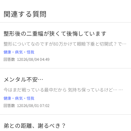
関連する質問
整形後の二重幅が狭くて後悔しています
整形についてなのですが80万かけて眼瞼下垂と切開式？で二
重整形をしました。 平行にしたいということと幅広めがいい
健康・病気・怪我
という話をしていたのですが結果的に左右差と幅の狭さが少
回答数
1
2026/08/04 04:49
し出てしまうと言われました。 今半年がたち最終経過みたい
な感じなんですが整形前より幅が狭くなり切開なので取り返
しがつかないと考えると金ドブで勿体ないことをしたなと後
メンタル不安…
悔しています。 いい所？をいうと眼瞼下垂のお陰で目のデカ
さはデカくなった気がするのですが二重幅が埋まっているし
今はまだ戦っている最中だから 気持ち保っているけど… 結
左右差も少しあるし（それいいんですが）何より整形前より
果が出た後… 気持ちがプツッと… やばいな… こんなん、メ
健康・病気・怪我
幅が狭くなったのが許せなくて悲しいです。評価のいい人だ
ンタル壊れてますよね… 自暴自棄になっているだけかも、や
ったので期待しすぎてたんですかね😭 この場合修正ってして
回答数
1
2026/08/01 07:02
けど…
くれるんでしょうか
弟との距離、謝るべき？