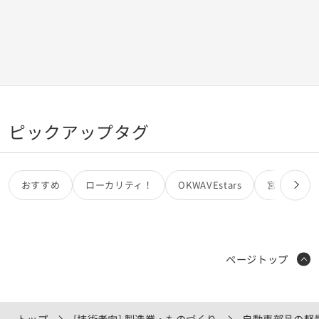
広い産業で利用されています。」 とのっていました。
「・・・ピアノ線よりも強く・・・」とありますが お詳しい
方の簡単な計算式と解説も頂ければ幸いです。 どうぞ宜しく
お願い致します。
ピックアップタグ
おすすめ
ローカリティ！
OKWAVEstars
宮田カオリ
ページトップ
トップ
[技術者向] 製造業・ものづくり
自動車部品の軽