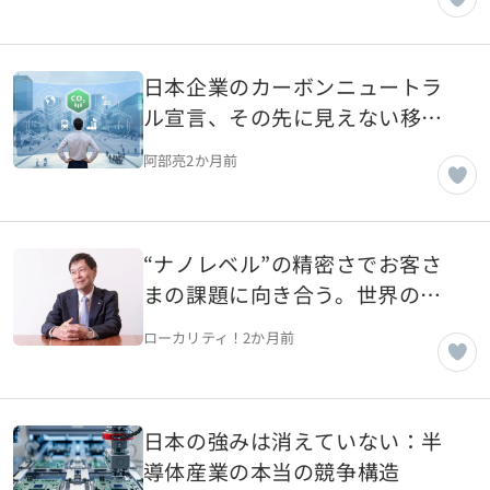
日本企業のカーボンニュートラ
ル宣言、その先に見えない移行
計画の現実
阿部亮
2か月前
“ナノレベル”の精密さでお客さ
まの課題に向き合う。世界の産
業の未来を切り開く放電加工機
ローカリティ！
2か月前
の先駆者【神奈川県横浜市】
日本の強みは消えていない：半
導体産業の本当の競争構造