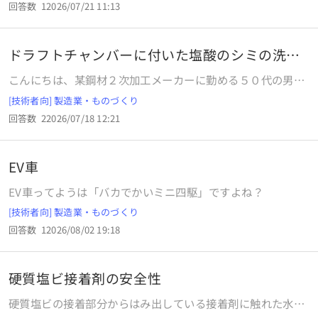
回答数
1
2026/07/21 11:13
ドラフトチャンバーに付いた塩酸のシミの洗浄
について
こんにちは、某鋼材２次加工メーカーに勤める５０代の男で
す 仕事で、塩酸を使用して鋼を腐食する事が多いのですが、
[技術者向] 製造業・ものづくり
その際出たヒューム でドラフトチャンバーの内壁に黄色いシ
回答数
2
2026/07/18 12:21
ミが出来ています 洗剤で擦り洗いをすればある程度は取れる
のですが、完全に綺麗にはなりません このシミを取る洗剤
や、方法で何か良い方法をご存知な方はいらっしゃいません
EV車
か ちなみにドラフトチャンバーの壁はFRPで出来ており、
腐食には強い材質で出来ております
EV車ってようは「バカでかいミニ四駆」ですよね？
[技術者向] 製造業・ものづくり
回答数
1
2026/08/02 19:18
硬質塩ビ接着剤の安全性
硬質塩ビの接着部分からはみ出している接着剤に触れた水を
飲んでも問題ないですか？ また、接着剤がはみ出して空気に