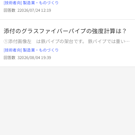
[技術者向] 製造業・ものづくり
触れている部分も完全硬化するものでしょうか？ 硬質塩ビ用
回答数
2
2026/07/24 12:19
接着剤です。 よろしくお願い致します。
添付のグラスファイバーパイプの強度計算は？
①添付画像左 は鉄パイプの架台です。 鉄パイプでは重いの
でとにかく軽いグラスファイバーパイプで作ろうと思ってい
[技術者向] 製造業・ものづくり
ます。 ②添付画像中央 は①の寸法図です。 垂直パイプ水色
回答数
3
2026/08/04 19:39
の実用荷重は何キロですか？ 水平パイプ中央赤色の実用荷重
は何キロですか？ ③添付画像右 は用意したグラスファイバ
ー4ｍパイプです。 一本だけエンドキャップを外して断面を
みたところ外形42.7ｍｍ、厚さ3.2ｍｍでした。 ネットで調
べたら 「グラスファイバーは、ガラスを繊維状に加工した長
繊維で、強度・耐熱性・電気絶縁性に優れた工業用素材で
す。 定義と特徴 グラスファイバーは、溶かしたガラスを直径
数ミクロンから十数ミクロンの細い糸状に引き出して作られ
る長繊維です。 ・・・主な特性として、高い引張強度、耐熱
性、耐薬品性、電気絶縁性を持ち、同じ直径のピアノ線より
も強く、ナイロンの約4倍の抗張力を示します 。また、寸法
安定性も良く、加熱しても強度が大きく変化しないため、幅