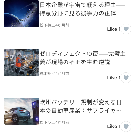
日本企業が宇宙で戦える理由——
得意分野に見る競争力の正体
松下英二
4か月前
Like 1
ゼロディフェクトの罠——完璧主
義が現場の不正を生む逆説
橋本翔平
4か月前
Like 1
欧州バッテリー規制が変える日
本の自動車産業：サプライヤー
に求められる対応とは
松下英二
4か月前
Like 1