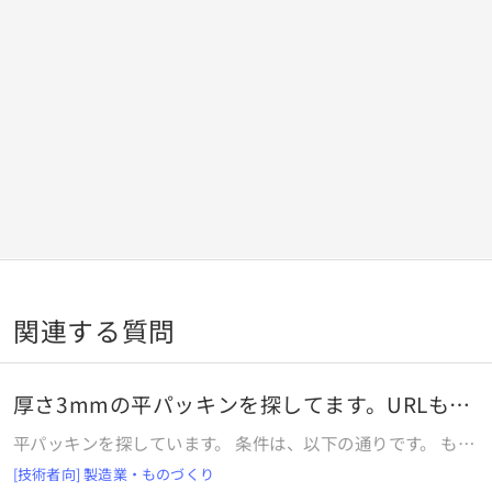
関連する質問
厚さ3mmの平パッキンを探してます。URLも教
えて
平パッキンを探しています。 条件は、以下の通りです。 もし
あれば、URLも含め教えていただけないでしょうか？ 厚
[技術者向] 製造業・ものづくり
さ 3 ｍｍ 直径 22 ｍｍ 内径 15 ｍｍ