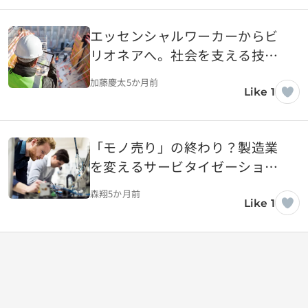
エッセンシャルワーカーからビ
リオネアへ。社会を支える技術
の対価とは
加藤慶太
5か月前
Like 1
「モノ売り」の終わり？製造業
を変えるサービタイゼーション
という革命
森翔
5か月前
Like 1