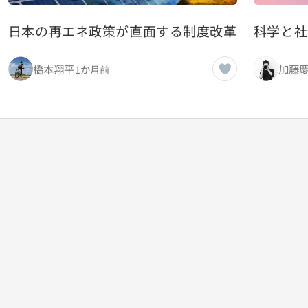
日本の再エネ政策が直面する制度改革の必要性と
科学と社
橋本翔平
加藤
1か月前