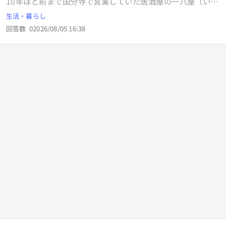
10年ほど前まで国分寺で営業していた居酒屋の一八屋（いっ
ぱち家）さんはいつ頃、閉店したのか、その理由を知ってい
生活・暮らし
る人がいたら教えてください。 当時の所在地：国分寺市本町
回答数
0
2026/08/05 16:38
2-3-7 師岡ビル1F 昔お世話になっていました。