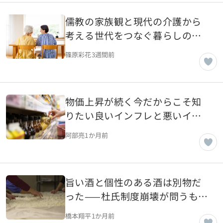
儒教の家族観と現代の介護から
考える世代をつなぐ暮らしのあ
り方を考える
篠原彩花
3週間前
物価上昇が続く今だからこそ知
りたい良いインフレと悪いイン
フレの違い
阿部亮
1か月前
旨い酒と個性のある酒は別物だ
った——杜氏制度崩壊が問うもの
とは
橋本翔平
1か月前