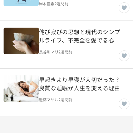
岸本亜希
2週間前
侘び寂びの思想と現代のシンプ
ルライフ、不完全を愛でる心
長谷川マリ
2週間前
早起きより早寝が大切だった？
良質な睡眠が人生を変える理由
近藤マサル
2週間前