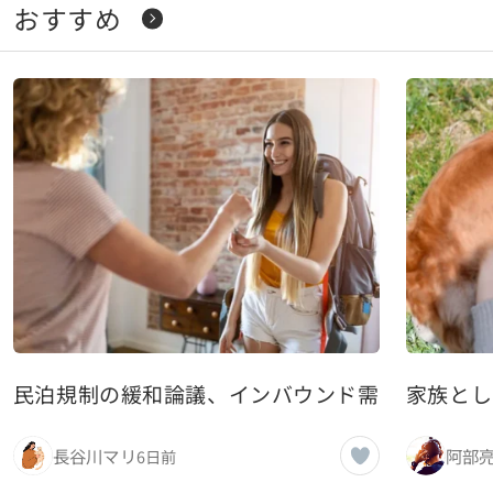
おすすめ
民泊規制の緩和論議、インバウンド需要との兼ね
家族とし
長谷川マリ
阿部
6日前