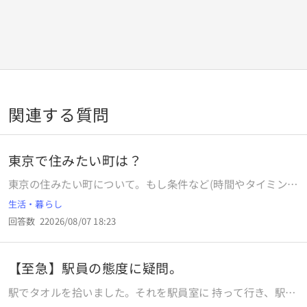
関連する質問
東京で住みたい町は？
東京の住みたい町について。もし条件など(時間やタイミン
グ、金銭面など)が揃っているという前提で、一番引っ越して
生活・暮らし
住みたい東京の町はどこですか？そしてその理由は？ 差し支
回答数
2
2026/08/07 18:23
えなければ、今住んでいる場所も教えてください(こちらは任
意で)
【至急】駅員の態度に疑問。
駅でタオルを拾いました。それを駅員室に 持って行き、駅員
さんに渡したのですが その際のタオルの扱いがとても雑で、