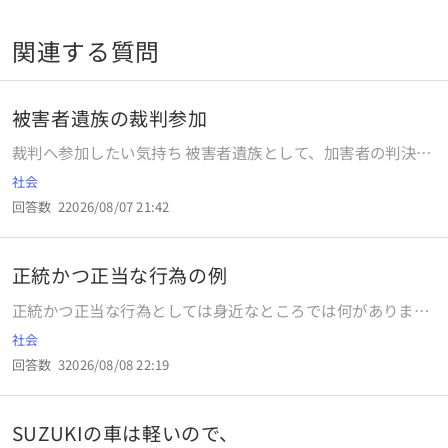
関連する質問
被害者遺族の裁判参加
裁判へ参加したい気持ち 被害者遺族として、加害者の判決を
決める裁判に参加したい気持ち 皆様は理解出来ますか？ な
社会
ぜ参加したいと思うのでしょうか？
回答数
2
2026/08/07 21:42
正統かつ正当な行為の例
正統かつ正当な行為としては身近なところでは何があります
か？
社会
回答数
3
2026/08/08 22:19
SUZUKIの車は軽いので、