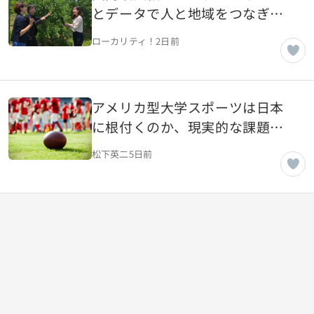
とデータで人と地域をつなぎ、
「地域の稼ぐ力を底上げ」。楽
ローカリティ！
2日前
天が取り組む地域創生【東京都
世田谷区】
アメリカ型大学スポーツは日本
に根付くのか、現実的な課題を
考える
松下英二
5日前