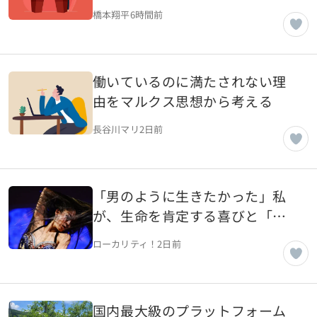
ら読み解く
橋本翔平
6時間前
働いているのに満たされない理
由をマルクス思想から考える
長谷川マリ
2日前
「男のように生きたかった」私
が、生命を肯定する喜びと「祈
り」のベリーダンスで解き放た
ローカリティ！
2日前
れた 【神奈川県葉山町】
国内最大級のプラットフォーム