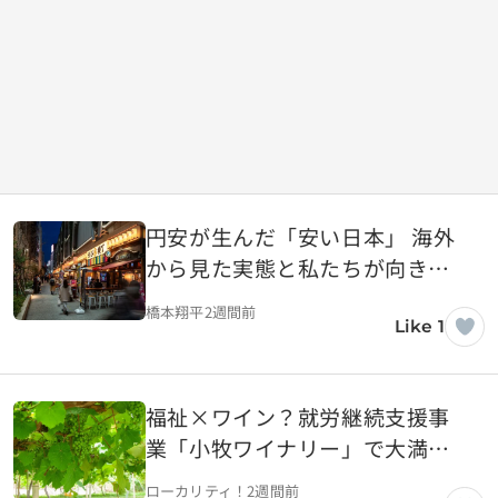
円安が生んだ「安い日本」 海外
から見た実態と私たちが向き合
うべき現実
橋本翔平
2週間前
Like 1
福祉×ワイン？就労継続支援事
業「小牧ワイナリー」で大満足
ワイン試飲会 【愛知県小牧市】
ローカリティ！
2週間前