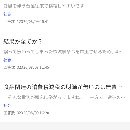
暴風を伴う台風往来で横転しやすいです
か。
社会
回答数
1
2026/08/09 06:41
結果が全てか？
誤って伝わってしまった核攻撃命令を中止させるため、4人
の側近全員が核攻撃命令を確実に中止することを、大統領に
社会
約束した。 Aは中止命令の文書を書いたものの、手下にその
回答数
0
2026/08/07 11:45
文書を渡し、その手下は誰も実行部隊に渡さなかった。その
ため核攻撃は誤って実行された。 Bは中止命令のメールを自
分で送付したものの、宛先のアドレスを一文字入力ミスして
食品関連の消費税減税の財源が無いのは無責任
おり、結局核攻撃は誤って実行された。 Cは中止命令の信号
だ……
を正しく送ったが、通信機器のトラブルにより結局命令指示
そんな批判が盛んに挙がってますね。 一方で、選挙の時
は伝わらず、核攻撃は誤って実行された。 Dは中止命令の指
に高市政権の２年限定どころか、恒久的な消費税減税や、消
社会
示を実行部隊に直接伝えた。それなのに何故か分からないが
費税廃止、手取りを増やすなどを叫んで居た政党も多いけ
核攻撃は誤って実行された。 この4人の中で、大統領との約
回答数
0
2026/08/09 16:20
ど、そんな政党はどこから財源を捻出するつもりだったんで
束を果たした側近はいますか？
しょう？