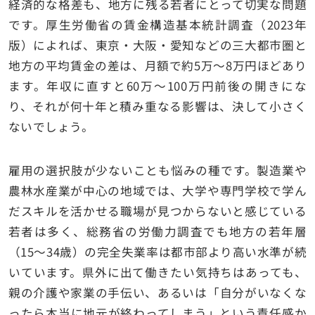
経済的な格差も、地方に残る若者にとって切実な問題
です。厚生労働省の賃金構造基本統計調査（2023年
版）によれば、東京・大阪・愛知などの三大都市圏と
地方の平均賃金の差は、月額で約5万〜8万円ほどあり
ます。年収に直すと60万〜100万円前後の開きにな
り、それが何十年と積み重なる影響は、決して小さく
ないでしょう。
雇用の選択肢が少ないことも悩みの種です。製造業や
農林水産業が中心の地域では、大学や専門学校で学ん
だスキルを活かせる職場が見つからないと感じている
若者は多く、総務省の労働力調査でも地方の若年層
（15〜34歳）の完全失業率は都市部より高い水準が続
いています。県外に出て働きたい気持ちはあっても、
親の介護や家業の手伝い、あるいは「自分がいなくな
ったら本当に地元が終わってしまう」という責任感か