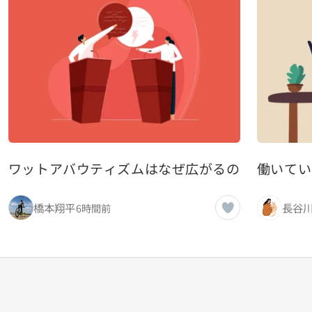
ワットアバウティズムはなぜ広がるのか：心理学
働いてい
橋本翔平
長谷
6時間前