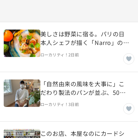
美しさは野菜に宿る。パリの日
本人シェフが描く「Narro」の芸
術的一皿【フランス・パリ】
ローカリティ！
2日前
「自然由来の風味を大事に」こ
だわり製法のパンが並ぶ、50年
続く老舗パン屋【山形県山形
ローカリティ！
3日前
市】
このお店、本屋なのにカードシ