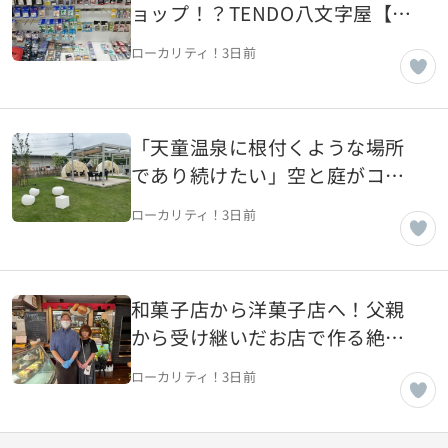
ョップ！？TENDO八文字屋【山
形県天童市】
ローカリティ！
3日前
「天童温泉に根付くような場所
であり続けたい」空と庭がコン
セプトのカフェ【山形県天童
ローカリティ！
3日前
市】
和菓子店から洋菓子店へ！父親
から受け継いだお店で作る絶品
洋菓子【山形県山形市】
ローカリティ！
3日前