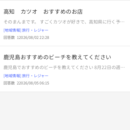
高知 カツオ おすすめのお店
そのまんまです。 すごくカツオが好きで、高知県に行く予定
です。 高知市内と足摺岬方面でおすすめのお店ありません
[地域情報] 旅行・レジャー
か？ 予算5000円以内のお店を何店舗かいただけるとありが
回答数
1
2026/08/02 22:28
たいです。 5，6切れでは満足できないくらい好きです。 カツ
オだけで腹を満たしたいくらい好きです。
鹿児島おすすめのビーチを教えてください
鹿児島でおすすめのビーチを教えてください 8月22日の週に
鹿児島に行く予定です。 1日は海で泳ぎたいと思っているの
[地域情報] 旅行・レジャー
ですが、おすすめのビーチがあれば教えてください。 鹿児島
回答数
2
2026/08/05 06:15
本土、種子島、屋久島に行きたいです。 いずれもレンタカー
移動を考えています。 またおすすめの宿泊地等も有れば是非
教えてください。特に離島の。幼児連れの家族4人で宿泊は
満喫するというより観光メインで寝れればいいのですが、で
きればコスパよく泊まりたいなと思っています。 よろしくお
願いいたします🙇