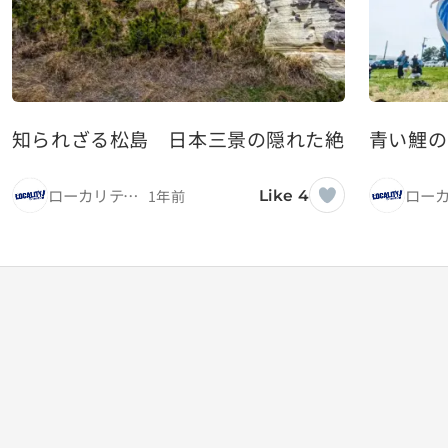
知られざる松島 日本三景の隠れた絶景スポッ
青い鯉の
ローカリティ！
1年前
Like 4