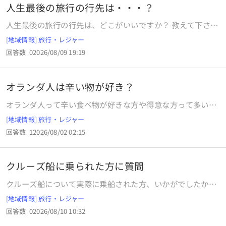
人生最後の旅行の行先は・・・？
人生最後の旅行の行先は、どこがいいですか？ 教えて下さ
い。
[地域情報] 旅行・レジャー
回答数
0
2026/08/09 19:19
オランダ人は辛い物が好き？
オランダ人って辛い食べ物が好きな方や得意な方って多いの
ですか？オランダではインドネシア料理はポピュラーで家庭
[地域情報] 旅行・レジャー
でも作られたりオランダ国内にはインドネシア料理店が多く
回答数
1
2026/08/02 02:15
あるみたいでインドネシア料理を皿に盛り付け並べるビュッ
フェ式のライスターフェルって言うのがあったりしますが、
インドネシア料理は辛いのが多いみたいですが、オランダ人
クルーズ船に乗られた方に質問
は辛い食べ物が好きな方や得意な方って多いのでしょうか？
クルーズ船について実際に乗船された方、いかがでしたか？
食事をするのにかなりの時間並ばなくてはならない？聞いて
[地域情報] 旅行・レジャー
いない費用が発生するなどの声も聞いたりしますが実際はい
回答数
0
2026/08/10 10:32
かがですか？ よろしくお願いします。