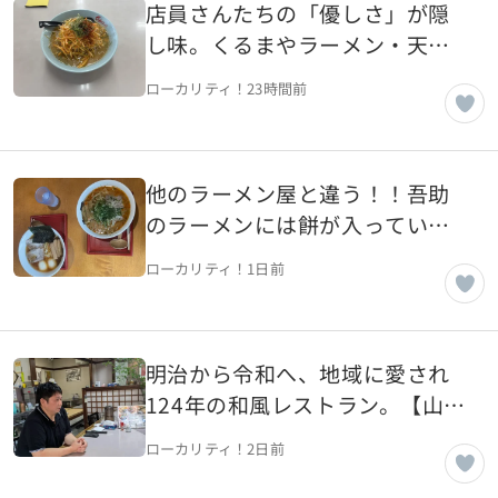
店員さんたちの「優しさ」が隠
し味。くるまやラーメン・天童
店【山形県天童市】
ローカリティ！
23時間前
他のラーメン屋と違う！！吾助
のラーメンには餅が入ってい
る！【山形県南陽市】
ローカリティ！
1日前
明治から令和へ、地域に愛され
124年の和風レストラン。【山形
県中山町】
ローカリティ！
2日前