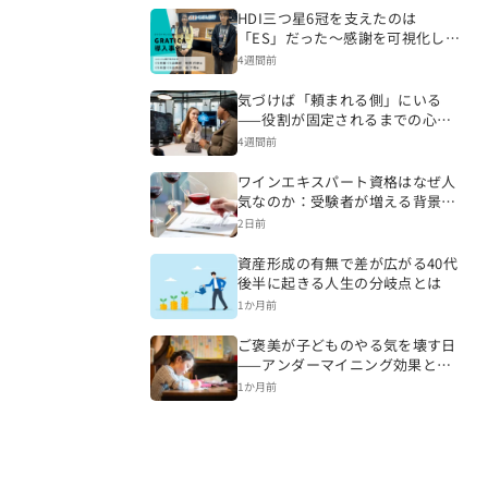
HDI三つ星6冠を支えたのは
「ES」だった～感謝を可視化し、
CSを変える組織づくりへ～
4週間前
気づけば「頼まれる側」にいる
——役割が固定されるまでの心理
的プロセス
4週間前
ワインエキスパート資格はなぜ人
気なのか：受験者が増える背景を
読み解く
2日前
資産形成の有無で差が広がる40代
後半に起きる人生の分岐点とは
1か月前
ご褒美が子どものやる気を壊す日
——アンダーマイニング効果と内
発的動機の話
1か月前