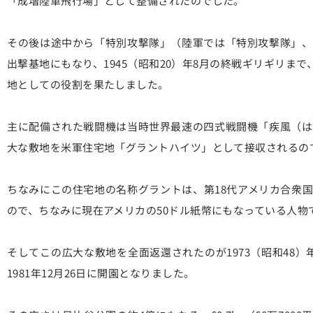
「成増陸軍飛行場」として整備されたのでした。
その後は途中から「特別攻撃隊」（陸軍では「特別攻撃隊」、
出撃基地にもなり、1945（昭和20）年8月の終戦ギリギリま
地としての役割を果たしました。
主に配備された戦闘機は当時世界最速の四式戦闘機「疾風（は
大な敷地を米軍住宅地「グラントハイツ」として接収されるの
ちなみにこの住宅地の名称グラントは、第18代アメリカ合衆
ので、ちなみに現在アメリカの50ドル紙幣にもなっている人物
そしてこの広大な敷地を全面返還されたのが1973（昭和48
1981年12月26日に開園となりました。