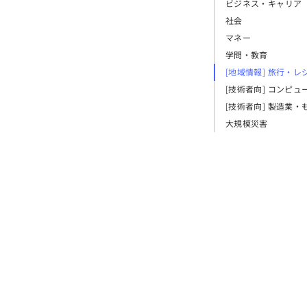
ビジネス・キャリア
社会
マネー
学問・教育
[地域情報] 旅行・レ
[技術者向] コンピュ
[技術者向] 製造業・
大規模災害