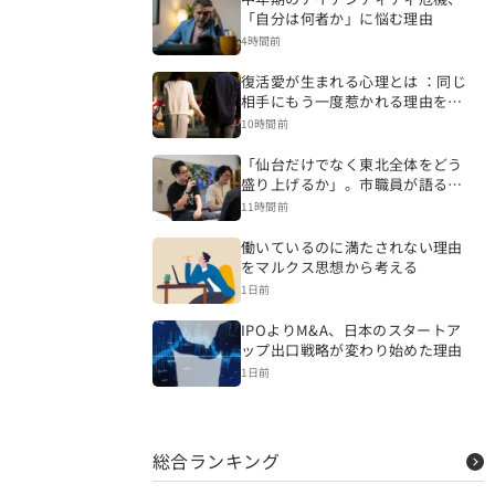
「自分は何者か」に悩む理由
4時間前
復活愛が生まれる心理とは ：同じ
相手にもう一度惹かれる理由を探
る
10時間前
「仙台だけでなく東北全体をどう
盛り上げるか」。市職員が語る東
北全体を見据えた仙台市のローカ
11時間前
ル×起業【宮城県仙台市】
働いているのに満たされない理由
をマルクス思想から考える
1日前
IPOよりM&A、日本のスタートア
ップ出口戦略が変わり始めた理由
1日前
総合ランキング