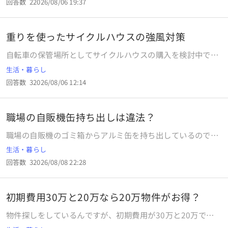
回答数
2
2026/08/06 19:37
重りを使ったサイクルハウスの強風対策
自転車の保管場所としてサイクルハウスの購入を検討中で
す。サイズは横120cm×奥行き190cm程度で、設置予定の
生活・暮らし
場所はコンクリート上です。 強風対策として、50kg程度の
回答数
3
2026/08/06 12:14
重りで大丈夫か知りたいです。 コンクリートなのでペグなど
で固定はできず、アンカーを打ち込むこともコンクリートの
爆裂や内部の鉄筋に当たることが不安でできません。 そのた
職場の自販機缶持ち出しは違法？
め、重りを使った固定を考えています。まずはコンクリート
ブロックを考えましたが、不要になった際の処分が難しいの
職場の自販機のゴミ箱からアルミ缶を持ち出しているのです
が問題です。地元の自治体ではコンクリートブロックの回収
が、これは高く売れるからです。この行為は法律に違反して
生活・暮らし
や回収場所がありません。砂袋も同様に処分が課題です。
いるのでしょうか？ちなみに、中身は職場の水道で水洗いし
（業者に依頼すれば回収可能ですが、トラックで回収に来る
回答数
3
2026/08/08 22:28
ています。
ので少量の回収に見合わないコスト） そこで、水で重りを作
る方法を調べました。水は処分しやすいですが、コンクリー
トブロックや砂袋に比べて十分な重量が得られません。購入
初期費用30万と20万なら20万物件がお得？
予定のサイクルハウス外枠に敷き詰めたとしてもせいぜい
物件探しをしているんですが、初期費用が30万と20万で違
50kg程度しかありません。 この50kgの重りで、台風のよう
うけど、家賃が三万で敷金や礼金は０部屋の広さなどはほと
な暴風の際でも問題なく固定されるでしょうか？