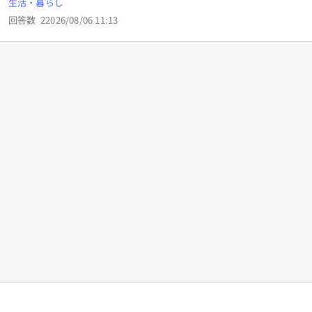
生活・暮らし
んど変わらない物件を2つ見つけたんですが、初期費用が10
回答数
2
2026/08/06 11:13
万ほど違ったんですが何か違いはあるんしょうか？ 初期費用
20万の所の方がお得ですよね。