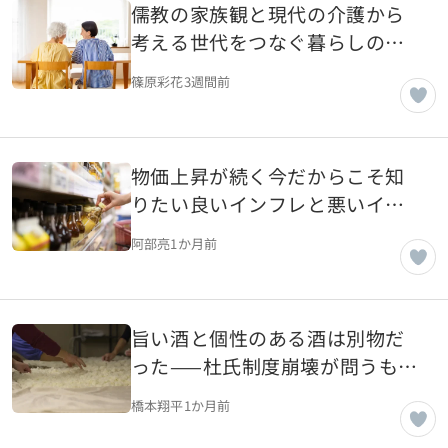
儒教の家族観と現代の介護から
考える世代をつなぐ暮らしのあ
り方を考える
篠原彩花
3週間前
物価上昇が続く今だからこそ知
りたい良いインフレと悪いイン
フレの違い
阿部亮
1か月前
旨い酒と個性のある酒は別物だ
った——杜氏制度崩壊が問うもの
とは
橋本翔平
1か月前