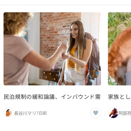
民泊規制の緩和論議、インバウンド需要との兼ね
家族とし
長谷川マリ
阿部
7日前