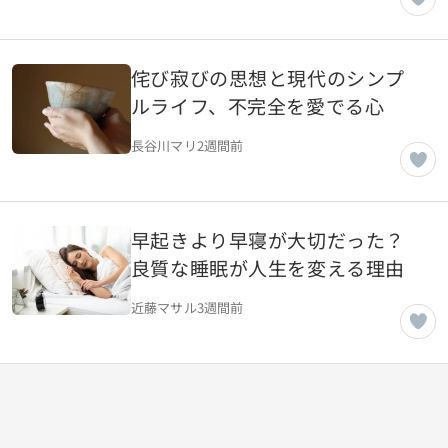
侘び寂びの思想と現代のシンプ
ルライフ、不完全を愛でる心
長谷川マリ
2週間前
早起きより早寝が大切だった？
良質な睡眠が人生を変える理由
近藤マサル
3週間前