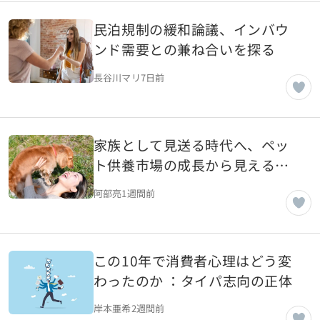
民泊規制の緩和論議、インバウ
ンド需要との兼ね合いを探る
長谷川マリ
7日前
家族として見送る時代へ、ペッ
ト供養市場の成長から見える価
値観の変化
阿部亮
1週間前
この10年で消費者心理はどう変
わったのか ：タイパ志向の正体
岸本亜希
2週間前