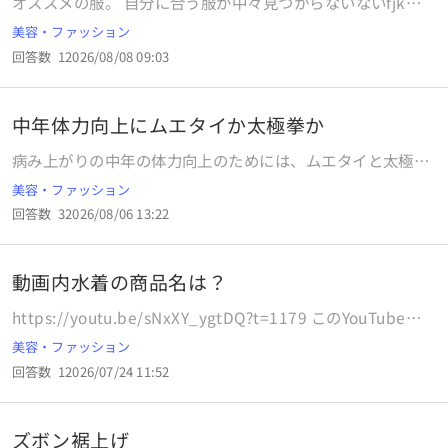
オススメの服。 自分に合う服が中々見つからないないfjkで
す。 身長155cm 胸が大きめ 足や腕に少し筋肉がついてい
美容・ファッション
る 骨格ストレート 可愛いものが似合わない あまり高いも
回答数
1
2026/08/08 09:03
のだと学生なので買えないです。オススメの服やサイトを教
えてください🥲︎
中年体力向上にムエタイか太極拳か
病み上がりの中年の体力向上のためには、ムエタイと太極拳
どちらが、良いでしょうか？ ジムに通うのもお金もかかる
美容・ファッション
し、遠いのですが、どちらにせよ深入りはやめたほうが良い
回答数
3
2026/08/06 13:22
ですか？
動画内水着の商品名は？
https://youtu.be/sNxXY_ygtDQ?t=1179 このYouTubeの
動画で出てくる水着買いたいのですがどの商品か分かります
美容・ファッション
か？
回答数
1
2026/07/24 11:52
ズボン裾上げ