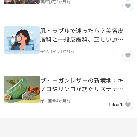
篠原彩花
3か月前
肌トラブルで迷ったら？美容皮
膚科と一般皮膚科、正しい選び
方
長谷川マリ
4か月前
ヴィーガンレザーの新境地：キ
ノコやリンゴが紡ぐサステナブ
ルな高級感
岸本亜希
4か月前
Like 1