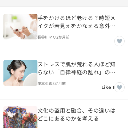
手をかけるほど老ける？時短メ
イクが若見えをかなえる意外な
メカニズム
長谷川マリ
2か月前
ストレスで肌が荒れる人ほど知
らない「自律神経の乱れ」の正
体
岸本亜希
3か月前
Like 1
文化の盗用と融合、その違いは
どこにあるのかを考える