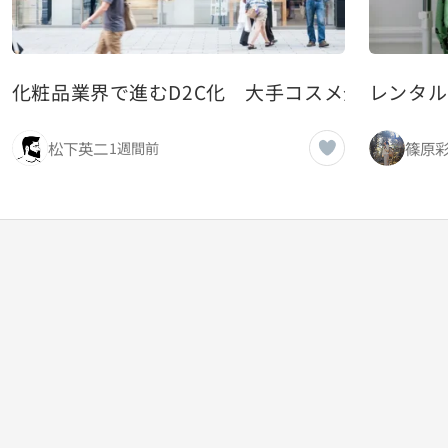
化粧品業界で進むD2C化 大手コスメ企業が顧
レンタル
松下英二
篠原
1週間前