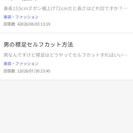
身長155cmズボン裾上げ72cmだと長さはどれ位ですか？く
るぶし見えますか？
美容・ファッション
回答数
4
2026/08/03 13:19
男の襟足セルフカット方法
男なんですけど襟足はどうやってセルフカットすればいいで
すか？あと少しクセがあるんですけどアイロンで伸ばしてか
美容・ファッション
らの方がいいですか？
回答数
1
2026/07/30 23:45