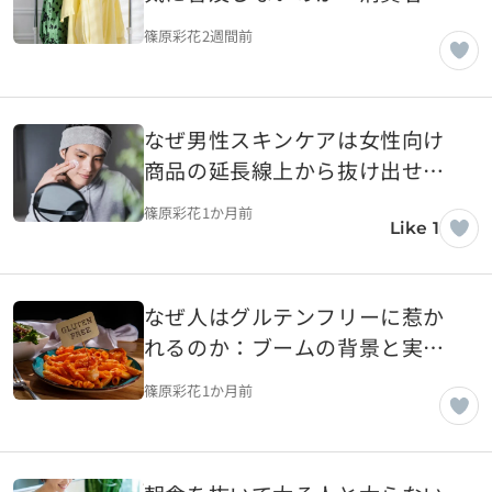
理から考察する
篠原彩花
2週間前
なぜ男性スキンケアは女性向け
商品の延長線上から抜け出せな
いのか
篠原彩花
1か月前
Like 1
なぜ人はグルテンフリーに惹か
れるのか：ブームの背景と実態
を探る
篠原彩花
1か月前