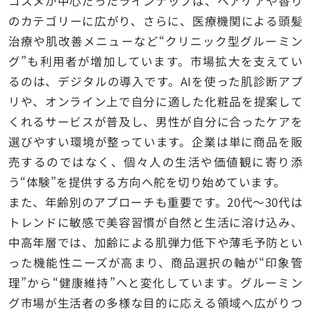
コスメが中心だったラインナップは、ヘアケアや香り
のカテゴリーに広がり、さらに、医療機関による頭髪
治療や肌改善メニューなど“クリニック型グルーミン
グ”も利用者が増加しています。市場拡大を支えてい
るのは、デジタルの導入です。AIを使った肌診断アプ
リや、オンライン上で自分に適した化粧品を提案して
くれるサービスが普及し、男性が自分に合ったケアを
選びやすい環境が整っています。企業は単に商品を販
売するのではなく、個々人の生活や価値観に寄り添
う“体験”を提供する方向へ舵を切り始めています。
また、年齢別のアプローチも重要です。20代〜30代は
トレンドに敏感で美容習慣が自然と生活に溶け込み、
中高年層では、加齢による肌弾力低下や薄毛予防とい
った機能性ニーズが高まり、商品選択の軸が“印象管
理”から“健康維持”へと変化しています。グルーミン
グ市場が生活者の多様な目的に応える領域へ広がりつ