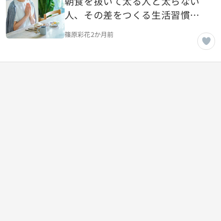
朝食を抜いて太る人と太らない
人、その差をつくる生活習慣と
は
篠原彩花
2か月前