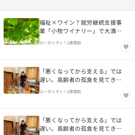
福祉×ワイン？就労継続支援事
業「小牧ワイナリー」で大満足
ワイン試飲会 【愛知県小牧市】
ローカリティ！
1週間前
「悪くなってから支える」では
遅い。高齢者の孤食を見てきた
介護のプロがつくる、世代を超
ローカリティ！
2週間前
えて集う子ども地域食堂（後
編） 【宮城県名取市】
「悪くなってから支える」では
遅い。高齢者の孤食を見てきた