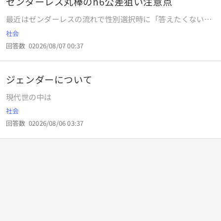
ゼンダーレス丸棒のh6公差狙い注意点
最近はゼンダーレスの流れで性別選択時に「答えたくない」
や「無回答」の項目も増えてきました。センターレスの流れ
社会
がこのまま続くと、ほぼ全員が無回答になり性別選択欄がな
回答数
0
2026/08/07 00:37
くなる恐れがあり、センタレスの加工方法が見直されてきて
います。 例えば10Dの丸棒ワークをh6公差狙いでセンタレス
研削する場合、どういう点に注意をすべきなのでしょうか？
ジェンダーについて
現代世の中は
社会
回答数
0
2026/08/06 03:37