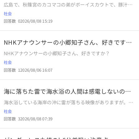
広島で、秋篠宮のカコマコの弟がボーイスカウトで、豚汁を
作るとは、 ちょうど熊本の大地震で被災地の炊き出しでは、
社会
豚汁が豚肉タブーのイスラム教徒に配慮してないと、SNSで
回答数
0
2026/08/08 15:19
バズっているようですが、 今の時代は、豚汁を作ることも宗
教的メッセージになってしまうのですね。 桜の木の臭いが残
ることは何の意味があるのでしょうか？桜も血も臭いはなか
NHKアナウンサーの小郷知子さん、好きです
なか消えないのでしょうか？
か？
NHKアナウンサーの小郷知子さん、好きですか？
社会
回答数
1
2026/08/06 16:07
海に落ちた雷で海水浴の人間は感電しないので
しょうか
海水浴している海岸の沖に雷が落ちる映像がありますが。海
に入っている人間は感電しないのでしょうか？
社会
回答数
3
2026/08/08 07:39