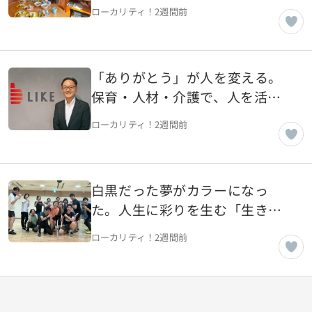
介護のプロがつくる、世代を超
ローカリティ！
2週間前
えて集うこども地域食堂 （前
編）【宮城県名取市】
「ありがとう」が人を変える。
保育・人材・介護で、人を活か
し、未来を創造する【東京都渋
ローカリティ！
2週間前
谷区】
白黒だった夢がカラーになっ
た。人生に彩りを生む「生きが
い創造企業」の挑戦【東京都墨
ローカリティ！
2週間前
田区】