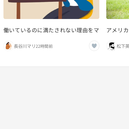
働いているのに満たされない理由をマルクス思想
アメリカ
長谷川マリ
松下
22時間前