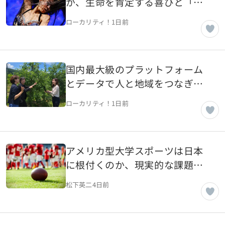
が、生命を肯定する喜びと「祈
り」のベリーダンスで解き放た
ローカリティ！
1日前
れた 【神奈川県葉山町】
国内最大級のプラットフォーム
とデータで人と地域をつなぎ、
「地域の稼ぐ力を底上げ」。楽
ローカリティ！
1日前
天が取り組む地域創生【東京都
世田谷区】
アメリカ型大学スポーツは日本
に根付くのか、現実的な課題を
考える
松下英二
4日前