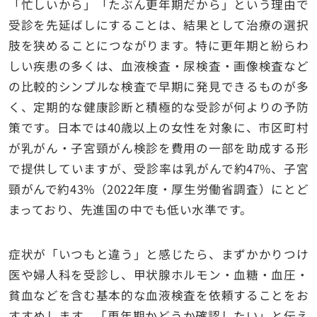
「忙しいから」「たぶん更年期だから」という理由で
受診を先延ばしにすることは、結果として治療の選択
肢を狭めることにつながります。特に更年期と紛らわ
しい疾患の多くは、血液検査・尿検査・画像検査など
の比較的シンプルな検査で早期に発見できるものが多
く、定期的な健康診断と積極的な受診が何よりの予防
策です。日本では40歳以上の女性を対象に、市区町村
が乳がん・子宮頸がん検診を費用の一部を助成する形
で提供していますが、受診率は乳がんで約47%、子宮
頸がんで約43%（2022年度・厚生労働省調査）にとど
まっており、先進国の中でも低い水準です。
症状が「いつもと違う」と感じたら、まずかかりつけ
医や婦人科を受診し、甲状腺ホルモン・血糖・血圧・
貧血などを含む基本的な血液検査を依頼することをお
すすめします。「更年期かどうか確認したい」と伝え