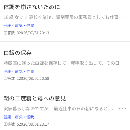
体調を崩さないために
18歳 女です 高校卒業後、調剤薬局の事務員としてお仕事し
ています。 入社から4ヶ月ほど経ちました。 現在は、先輩に
健康・病気・怪我
後ろで見てもらいながら入力もさせていただいており、月末
回答数
3
2026/07/31 20:13
業務や月初の業務や請求関連の業務も分からない所を確認し
てもらいながら一人でやっています。 受付や会計、患者さん
の対応は基本的に一人で何かあればサポートしてもらってい
白飯の保存
ます。 メモを見ながら、先輩にも確認しながら日々の業務を
何とかこなしています。 本題なのですが、4月に入社してか
冷蔵庫に残った白飯を保存して、翌朝取り出して、その日の
ら毎月のように発熱や胃腸炎などの体調不良に見舞われてい
昼に食べることは身体に悪いのでしょうか？
健康・病気・怪我
ます。 元々学生時代から体調は崩しやすく、学校を休む日も
周りよりも多かったですが社会人になってからは悪化してい
回答数
1
2026/08/02 20:58
るような気がします。 調子がいい期間が続き、そこから段々
と精神的にも体調的にも不良が続き しばらくするとまた調子
が良くなるという事を毎月繰り返しています。 睡眠も6時間
朝の二度寝と母への意見
は必ず取っています。 食事もとれています。 休日も疲れを取
実家暮らしなのですが、 最近仕事の日の朝になると、、 アラ
るために長めに睡眠をとるなど身体を休めようと努力してい
ームが鳴っても、最初に15分二度寝をする、その次にある程
ます。 違和感があったら市販薬を服用したり、服装にも気を
健康・病気・怪我
度通勤の準備が終わった後に10分だけ寝る、母に準備された
つけています。 それでも体調を崩してしまいます。 社会人は
回答数
5
2026/08/01 23:17
朝食後に5分寝る。 という状態が毎日続いてます。 これって
体調管理も仕事の一環だと理解しています。 毎月お休みして