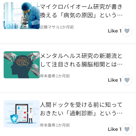
マイクロバイオーム研究が書き
換える「病気の原因」という考
え方
近藤マサル
1か月前
Like 1
メンタルヘルス研究の新潮流と
して注目される腸脳相関とは何
か
岸本亜希
1か月前
Like 1
人間ドックを受ける前に知って
おきたい「過剰診断」という医
学的リスク
岸本亜希
1か月前
Like 1