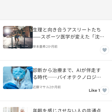
生理と向き合うアスリートたち
——スポーツ医学が変えた「沈黙
のタブー」
岸本亜希
2か月前
診断から治療まで、AIが伴走す
る時代──バイオテクノロジー
との融合が加速する理由
近藤マサル
2か月前
Like 1
年齢を感じさせない人の共通点