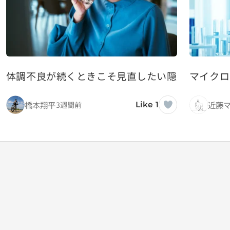
体調不良が続くときこそ見直したい隠れ脱水と水
マイクロ
橋本翔平
近藤
3週間前
Like 1