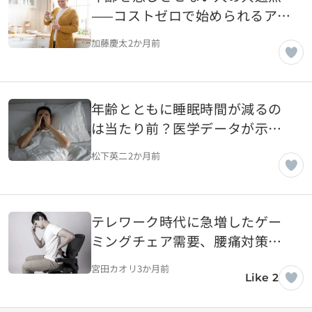
——コストゼロで始められるアン
チエイジング習慣
加藤慶太
2か月前
年齢とともに睡眠時間が減るの
は当たり前？医学データが示す
適切な睡眠時間とは
松下英二
2か月前
テレワーク時代に急増したゲー
ミングチェア需要、腰痛対策と
しての実力は
宮田カオリ
3か月前
Like 2