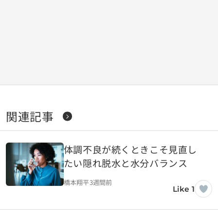
関連記事
体調不良が続くときこそ見直し
たい隠れ脱水と水分バランス
橋本翔平
3週間前
Like 1