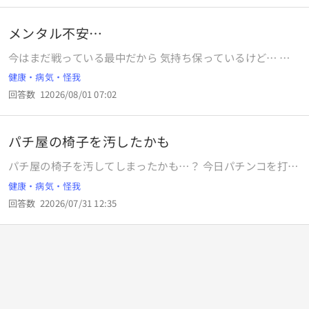
普通の状態ではないですよね？？ そして話が脱線しますが、
しまう事でとても迷惑をかけていますし、申し訳ないです。
母に自分の意見が言えなくなってます。 これらの症状っ
職場の方がすごく優しい方達だということもあり余計に罪悪
メンタル不安…
て、、どうして起こってるんでしょうか？ 何か改善策がない
感を感じます。 体調を崩さないためにしている事で皆さんが
か知りたいです。 よろしくお願いします。 29歳男性です。
特に効果的だと感じたことがあれば教えて頂きたいです。
今はまだ戦っている最中だから 気持ち保っているけど… 結
果が出た後… 気持ちがプツッと… やばいな… こんなん、メ
健康・病気・怪我
ンタル壊れてますよね… 自暴自棄になっているだけかも、や
回答数
1
2026/08/01 07:02
けど…
パチ屋の椅子を汚したかも
パチ屋の椅子を汚してしまったかも…？ 今日パチンコを打っ
ていたのですが帰ってから何か違和感がありトイレで見てみ
健康・病気・怪我
ると生理になっており、おりものシートが赤く染まってまし
回答数
2
2026/07/31 12:35
た。急いで履いていたジーパンを確認するとお尻側の方が画
像の通り真ん中の黄色い線の左右に(見えにくいですが拡大し
て見て頂けると)うっすら茶色っぽくなっていました…これっ
て椅子に付いてしまった可能性はありますか？ もし付いてし
まったなら電話して謝罪もしくは弁償しなければならないで
しょうか…？