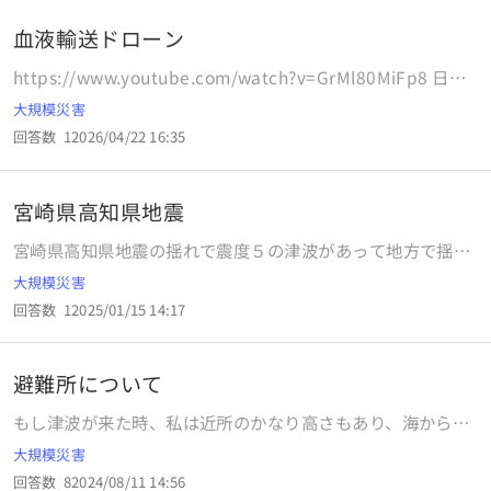
血液輸送ドローン
https://www.youtube.com/watch?v=GrMl80MiFp8 日本
もこれなら9条関係なく貢献できる？ 血液、医療品
大規模災害
回答数
1
2026/04/22 16:35
宮崎県高知県地震
宮崎県高知県地震の揺れで震度５の津波があって地方で揺れ
た所御座いませんでしたでしょうか？
大規模災害
回答数
1
2025/01/15 14:17
避難所について
もし津波が来た時、私は近所のかなり高さもあり、海からそ
こそこ離れている病院へ避難しようと思っているのですが、
大規模災害
家から約20分かかります。避難場所はこの病院ではなくもっ
回答数
8
2024/08/11 14:56