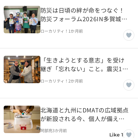
防災は日頃の絆が命をつなぐ！
防災フォーラム2026IN多賀城突
撃取材レポート！【宮城県多賀
ローカリティ！
1か月前
城市】
「生きようとする意志」を受け
継ぎ「忘れない」こと。震災15
年、ともしびプロジェクト×ロ
ローカリティ！
2か月前
ーカリティ！対談企画【宮城県
気仙沼市】
北海道と九州にDMATの広域拠点
が新設される今、個人が備える
べき「災害医療の知識」
阿部亮
3か月前
Like 1