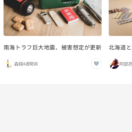
南海トラフ巨大地震、被害想定が更新されるたび
北海道と
森翔
阿部
4週間前