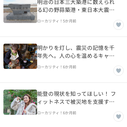
明治の日本三大築港に数えられ
る幻の野蒜築港・東日本大震災
から15年目のいま【宮城県東松
ローカリティ！
5か月前
島市】
明かりを灯し、震災の記憶を千
年先へ。人の心を温めるキャン
ドル職人【宮城県気仙沼市】
ローカリティ！
6か月前
能登の現状を知ってほしい！ フ
ィットネスで被災地を支援する
名古屋のインストラクター【石
ローカリティ！
6か月前
川県穴水町】