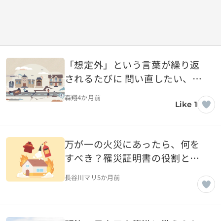
「想定外」という言葉が繰り返
されるたびに 問い直したい、日
本の防災の本質
森翔
4か月前
Like 1
万が一の火災にあったら、何を
すべき？罹災証明書の役割と申
請のポイント
長谷川マリ
5か月前