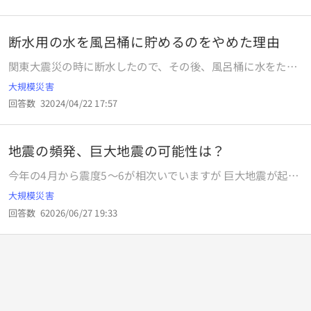
と近い場所にした方がいいですか？
断水用の水を風呂桶に貯めるのをやめた理由
関東大震災の時に断水したので、その後、風呂桶に水をため
るようになったと聞いたのですが、現在、水を貯めるのをや
大規模災害
めたのは、喉元過ぎて熱さ忘れるからですか？１００年ごと
回答数
3
2024/04/22 17:57
の大地震だと、効率が悪いのでしょうか？政府も呼びかけし
てないですね？
地震の頻発、巨大地震の可能性は？
今年の4月から震度5～6が相次いでいますが 巨大地震が起き
るのでしょうか？ 昨夜は山梨、一昨日は青森で大きな地震が
大規模災害
ありました。 そしてなんだか南下してきている気がして、 次
回答数
6
2026/06/27 19:33
は近畿が起きるのでは、、？と呟いている人もいて不安で
す。