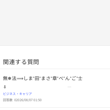
関連する質問
無❅法⟹しま⁺田⁺まさ⁺章⁺べ⁺ん⁺ご⁺士
⬇
⬇ ⬇ .. . . .
ビジネス・キャリア
回答数
0
2026/08/07 01:50