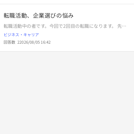
転職活動、企業選びの悩み
転職活動中の者です。今回で2回目の転職になります。 先月
24日に大手企業の期間社員に応募し、履歴書を提出しまし
ビジネス・キャリア
た。現在は書類選考の結果待ちで、土日を除けば今日で8日
回答数
2
2026/08/05 16:42
目となります。履歴書送付時の返信メールには、「多くの応
募をいただいているため、結果の連絡にはお時間をいただい
ております。連絡が来るまで今しばらくお待ちください。」
と記載されていました。 日にちの目安が示されていなかった
ため、再度メールで確認しようかと考えましたが、何度も返
信をお願いするのは迷惑かと思い、また「連絡が来るまでお
待ちください」ともあったので、先方の指示に従って待って
いる状況です。 実は以前、同じルーツを持つ別の企業に応募
した際、10日から2週間で結果の通知をするとのことでした
が、3週間経過後も連絡が来ず。問い合わせると不採用でし
た。 今週の金曜日で10日目になるので、連絡がなければ連休
明けに問い合わせしようと考えています。もちろん別の企業
の期間社員にも応募する予定ですが、その応募先である某ベ
アリング企業の社風について、あまり良い噂を聞かないた
め、迷っています。「当たって砕けろ」の精神で応募する