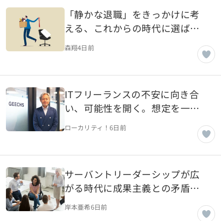
「静かな退職」をきっかけに考
える、これからの時代に選ばれ
る会社と働き方
森翔
4日前
ITフリーランスの不安に向き合
い、可能性を開く。想定を一歩
超える伴走を事業に変えてきた
ローカリティ！
6日前
ギークスの原点【東京都渋谷
区】
サーバントリーダーシップが広
がる時代に成果主義との矛盾を
考える
岸本亜希
6日前