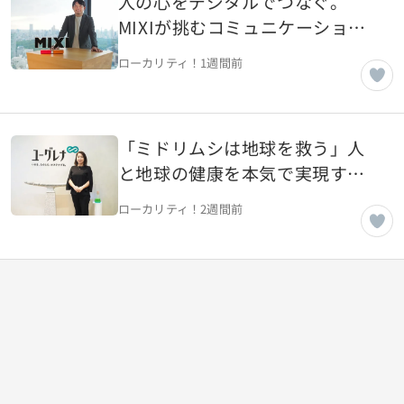
人の心をデジタルでつなぐ。
MIXIが挑むコミュニケーション
「Me Time」を「We Time」
ローカリティ！
1週間前
に。「誰かと驚き、楽しみ、語
り合う」【東京都渋谷区】
「ミドリムシは地球を救う」人
と地球の健康を本気で実現する
ユーグレナ社の使命【東京都港
ローカリティ！
2週間前
区】