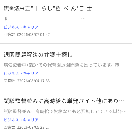
無❅法➥五*十⁺らし*哲⁺べ⁺ん⁺ご⁺士
⬇
⬇ ⬇ .. . .
ビジネス・キャリア
回答数
0
2026/08/07 01:47
退園問題解決の弁護士探し
病気療養中+就労での保育園退園問題に困っています。市は
病気療養中で登園不可能な状態を、自動退園で退園させて、
ビジネス・キャリア
正式な2号認定の権利を保持しているにも関わらず、1号認定
回答数
2
2026/08/04 17:33
へと権利さえも剥奪して、子供の教育と自立の道を妨げよう
と、退園保留の申請書さえ、受理していただけていない状況
です。関西圏で、弁護士先生を探しています。「市役所がそ
試験監督並みに高時給な単発バイト他にありま
う言うなら仕方ないですね」となだめてくるような弁護士は
すか？
避け、「それは行政手続法・社会福祉法上明らかに違法です
試験監督並みに高時給で資格なども必要無しでできる単発バ
ね」と即座に見抜いてくれる優秀な弁護士先生がいらっしゃ
イト他にありますか？
ビジネス・キャリア
る弁護士事務所をご存知の方、どうかご教示を宜しくお願い
致します。
回答数
1
2026/08/05 23:17