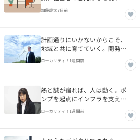
のか
加藤慶太
7日前
計画通りにいかないからこそ、
地域と共に育てていく。開発
屋・修理屋から、エネルギーを
ローカリティ！
1週間前
支えるインフラ企業へ【東京都
千代田区】
熱と誠が宿れば、人は動く。ポ
ンプを起点にインフラを支える
「世界のエクセレントカンパニ
ローカリティ！
1週間前
ー」へ【東京都大田区】