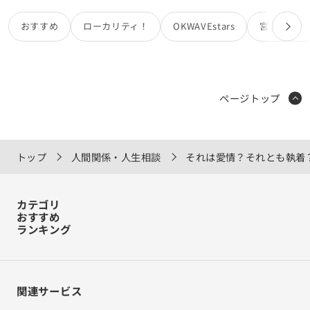
けなら謝って終わるものなのに、そこからまた態度が変わり
ました。 昨日は電話でわからないことを聞いたら、〇〇です
おすすめ
ローカリティ！
OKWAVEstars
宮田カオリ
ねと敬語で返されるし 他の要件で聞いた時は、わからん。と
それだけ言われてきっぱり断られました。 そんな態度を取ら
れてわたしも腹が立ちました。 そして昨日と今日にも続い
て、丸２日間一言も話しませんでした。 おはようございま
す、お疲れ様です、は全体に向けて言うけど彼は返してくれ
ページトップ
なかったし 数人で話してる時、いつもなら絶対私に絡んでく
るであろう状況でも 一切絡みませんでした。 もちろん他の
人には、いつも通りの態度でわたしにだけです。 ちょっと郵
便番号書き間違えただけで、そんなことになる？と思うほど
トップ
人間関係・人生相談
それは愛情？それとも執着
です。 明日からお盆休みに入るから、いつもなら帰る前とか
声をかけてくるはずなのにそれもなく 丸２日間話さずに終わ
りました。 いつもなら仕事の指示もたくさんしてくるけどそ
カテゴリ
れも全くないし 相手が上司だからこそ、わたしの居心地はす
おすすめ
ごく悪かったです。 また休み明けには元に戻ってるかはわか
ランキング
らないけれど、戻ってたとしても何かのきっかけでまた同じ
ことになるだろうし、その度にストレスになります。 元々就
職を考えていたこともあったから、この件をきっかけに行動
するべきなのかなとも思ってます。 それもあるけど、このよ
関連サービス
うな上司の態度ってどう思われますか？ わたしは腹立たしい