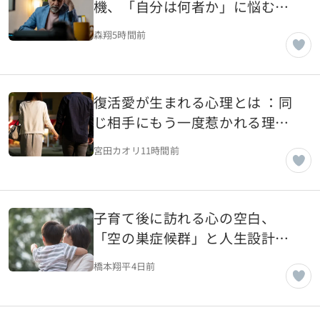
機、「自分は何者か」に悩む理
由
森翔
5時間前
復活愛が生まれる心理とは ：同
じ相手にもう一度惹かれる理由
を探る
宮田カオリ
11時間前
子育て後に訪れる心の空白、
「空の巣症候群」と人生設計を
考える
橋本翔平
4日前