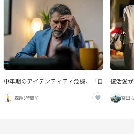
中年期のアイデンティティ危機、「自分は何者か
復活愛が
森翔
宮田
5時間前