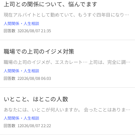
る憶測で言われたことも事実なことも含め私はダメなんだな
上司との関係について、悩んでます
と思えます。母親は距離を置けと言ったり、コレ以上いわれ
現在アルバイトとして勤めていて、もうすぐ四年目になりま
ると味方をできなくなるよとか言われました。私も相手の地
す。 上司は一つ年下の男性で、わたしとは1番歳が近いこと
雷を踏んでます。尊敬してる部分もあれば反論すると面倒く
人間関係・人生相談
もあって ずっと仲良くしていました。 お互い年齢も役職も
さい、言い方や母親を挟んで伝えたりはしてます。手をあげ
回答数
3
2026/08/07 21:35
関係なく、タメ口で話したり プライベートの話もするし、く
られることもあったけど私も罵倒してたとは思います。父親
だらないちょっとしたことでも話しかけてきたり 仕事中飲み
も気が強く、母親が我慢してヒスってたり不満をこぼすこと
物買いに行こうと誘ってもくれたり 仕事に関しても、俺の右
は多々ありました。うちの家族の性格上ケンカになると仕事
職場での上司のイジメ対策
腕だなんて言ってくれていました。 周りの人たちも、私たち
やその他のことをきつく反論されるなと感じました。
のやりとりで笑ったりとか 彼がわたしを気に入ってるとか
職場の上司のイジメが、エスカレート… 上司は、完全に調子
誰が見ても仲良く思われる関係でした。 わたしは今年30歳
に乗っている感じ。 『報連相』を無視され、困ると同時に傷
人間関係・人生相談
になって、現実的に考えても、ずっとアルバイトで続けてい
付き続け、恐怖心まで出てきた感じです。 ・報告や連絡をし
くのも不安だし 年齢もあって、就職をしないとなと考え始め
回答数
2
2026/08/08 06:03
ても、「だからぁ？呆」「そんな方言われてもぉ 苦笑」で、
ていました。 でも上司との関係もあるし、そんな人に辞める
ガン無視と否定 ・仕事上の相談も、まともに取り合わないor
なんて言い出せないし 職場自体の居心地はいいから、就職に
完全に拒否することで無視 今の職場でやっていけるかな…
むけての行動はできてませんでした。 ただ、上司は元々人の
いとこと、はとこの人数
一気にブクブク太り始め、メンタルやられそう… 情けないで
好き嫌いが激しくて 一度嫌いだと思った人にはとことん冷た
すよね… 本当に…
あなたには、いとこが何人いますか。 会ったことはあります
いし、今まで見ていても 嫌いな人はそれが覆ることはありま
か。 今まで何回会ったことがありますか。 最後に会ったの
せんでした。 彼のその性格は、職場の人間誰もがわかること
人間関係・人生相談
はどのくらい前ですか。 故人も数に含めてください。 あな
だと思います。 彼は立場的には上から2番目の立場ですが、1
回答数
1
2026/08/07 22:22
たには、はとこが何人いますか。 会ったことはありますか。
番上の人はほぼ彼に任せているようなところもあるので 彼が
今まで何回会ったことがありますか。 最後に会ったのはどの
社内で1番権力を持っているような状況です。 なので、彼に