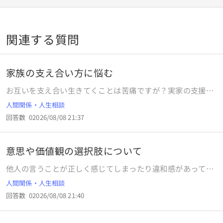
関連する質問
家族の支え合い方に悩む
お互いを支え合い生きてくことは苦痛ですが？実家の支援を
受けることについて。歳を重ねて経験したり視野が狭かった
人間関係・人生相談
り、譲れないことはありますし、いろんな家庭や価値観があ
回答数
0
2026/08/08 21:37
って、うちはまともな部分もあればおかしい部分もありまし
た。20代半ば実家ぐらしで焦りや持病持ち、メルレをしてる
ことを家族にはネットで絵の仕事もらって報酬が振り込まれ
意思や価値観の選択肢について
てると濁してます。感謝してる部分もありお金入れたりはし
てましたが、父、兄が男性不信の原因にも思えたりで今日兄
他人の言うことが正しく感じてしまったり違和感があっても
と些細なことで口論になり殴ったりはされなかったんです
鵜呑みにしてしまう現象はなんと言いますか？
人間関係・人生相談
が、お前はネットで何してんだよ！稼げてんのかよ、お前の
世話なんてしたくない等に対して切れたら人間だと思ってな
回答数
0
2026/08/08 21:40
い〇ねと言われて、私も悪いんですがイライラして泣いてま
す。昔から自己中とかいわれたり、だから私はイジメられて