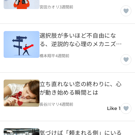
宮田カオリ
3週間前
選択肢が多いほど不自由にな
る、逆説的な心理のメカニズム
とは
橋本翔平
4週間前
立ち直れない恋の終わりに、心
が動き始める瞬間とは
長谷川マリ
4週間前
Like 1
気づけば「頼まれる側」にいる