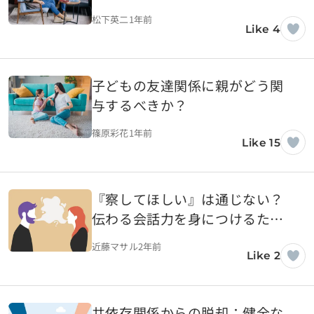
松下英二
1年前
Like 4
子どもの友達関係に親がどう関
与するべきか？
篠原彩花
1年前
Like 15
『察してほしい』は通じない？
伝わる会話力を身につけるため
のポイント
近藤マサル
2年前
Like 2
共依存関係からの脱却：健全な