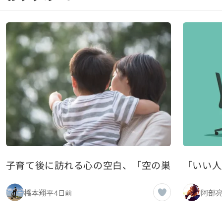
子育て後に訪れる心の空白、「空の巣症候群」と
「いい人
橋本翔平
阿部
4日前