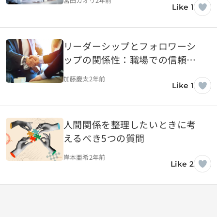
宮田カオリ
2年前
Like 1
リーダーシップとフォロワーシ
ップの関係性：職場での信頼構
築の科学
加藤慶太
2年前
Like 1
人間関係を整理したいときに考
えるべき5つの質問
岸本亜希
2年前
Like 2