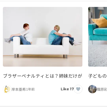
ブラザーペナルティとは？姉妹だけが背負う家庭
子どもの
岸本亜希
篠原
1年前
Like 17