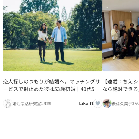
恋人探しのつもりが結婚へ。マッチングサ
【連載：ちえシ
ービスで射止めた彼は53歳初婚｜40代50
なら絶対できる
代のリアルな恋活＆婚活体験談1
直人さんが伝え
婚活恋活研究室
後藤久美子
1年前
3か
Like 11