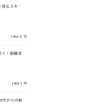
を得るスキ
Like 2
防ぐ！組織全
Like 1
0代からの新