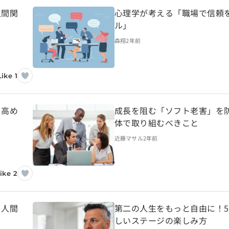
人間関
心理学が考える「職場で信頼
ル」
森翔
2年前
Like 1
を高め
成長を阻む「ソフト老害」を
体で取り組むべきこと
近藤マサル
2年前
ike 2
：人間
第二の人生をもっと自由に！5
しいステージの楽しみ方