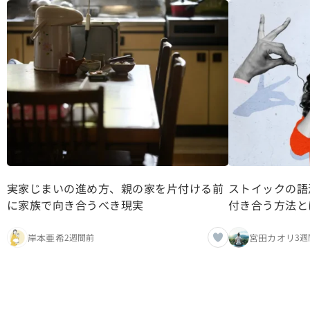
実家じまいの進め方、親の家を片付ける前
ストイックの語
に家族で向き合うべき現実
付き合う方法と
岸本亜希
宮田カオリ
2週間前
3週