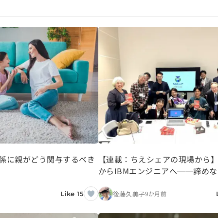
係に親がどう関与するべき
【連載：ちえシェアの現場から
からIBMエンジニアへ──諦め
年が見た未来＜前編＞
後藤久美子
9か月前
Like 15