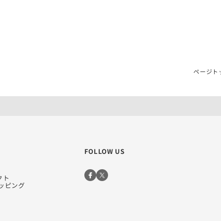
ページト
FOLLOW US
クト
ョッピング