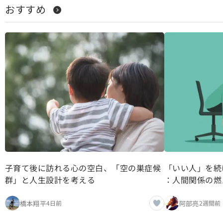
おすすめ
子育て後に訪れる心の空白、「空の巣症候
「いい人」を続
群」と人生設計を考える
：人間関係の燃
橋本翔平
阿部亮
4日前
2週間前