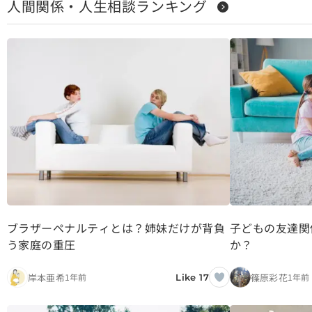
人間関係・人生相談ランキング
ブラザーペナルティとは？姉妹だけが背負
子どもの友達関
う家庭の重圧
か？
岸本亜希
篠原彩花
1年前
1年前
Like 17