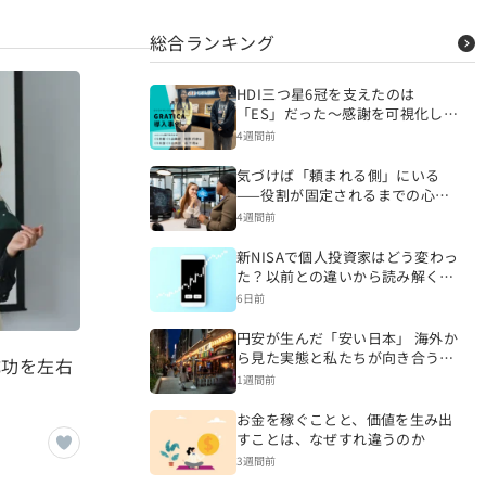
総合ランキング
HDI三つ星6冠を支えたのは
「ES」だった～感謝を可視化し、
CSを変える組織づくりへ～
4週間前
気づけば「頼まれる側」にいる
——役割が固定されるまでの心理
的プロセス
4週間前
新NISAで個人投資家はどう変わっ
た？以前との違いから読み解く資
産形成
6日前
円安が生んだ「安い日本」 海外か
ら見た実態と私たちが向き合うべ
成功を左右
き現実
1週間前
お金を稼ぐことと、価値を生み出
すことは、なぜすれ違うのか
3週間前