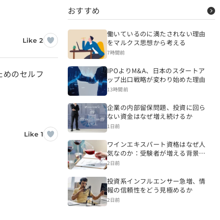
おすすめ
働いているのに満たされない理由
Like 2
をマルクス思想から考える
7時間前
IPOよりM&A、日本のスタートア
ためのセルフ
ップ出口戦略が変わり始めた理由
13時間前
企業の内部留保問題、投資に回ら
ない資金はなぜ増え続けるか
1日前
Like 1
ワインエキスパート資格はなぜ人
気なのか：受験者が増える背景を
読み解く
2日前
投資系インフルエンサー急増、情
報の信頼性をどう見極めるか
2日前