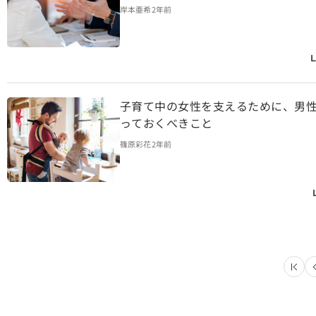
岸本亜希
2年前
L
子育て中の女性を支えるために、男
っておくべきこと
篠原彩花
2年前