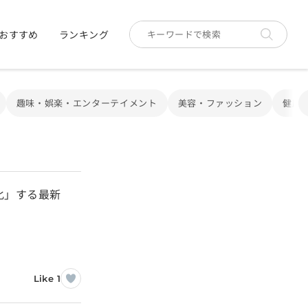
おすすめ
ランキング
趣味・娯楽・エンターテイメント
美容・ファッション
健康
化」する最新
Like 1