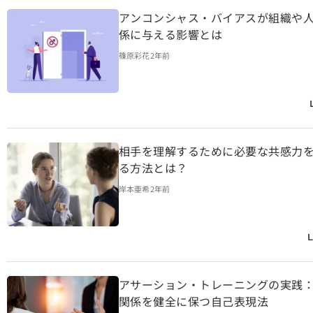
アンコンシャス・バイアスが組織や
係に与える影響とは
篠原彩花
2年前
相手を理解するために必要な共感力
る方法とは？
岸本亜希
2年前
L
アサーション・トレーニングの実践
関係を健全に保つ自己表現法