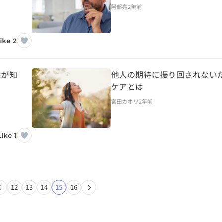
阿部亮
2年前
ike 2
性が知
他人の期待に振り回されない
ケアとは
宮田カオリ
2年前
Like 1
12
13
14
15
16