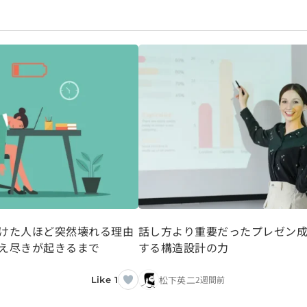
けた人ほど突然壊れる理由
話し方より重要だったプレゼン
え尽きが起きるまで
する構造設計の力
松下英二
2週間前
Like 1