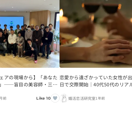
ェアの現場から】「あなた
恋愛から遠ざかっていた女性が出
」──盲目の美容師・三好
日で交際開始｜40代50代のリア
た信じる力と挑戦
婚活体験談4
婚活恋活研究室
月前
1年前
Like 10