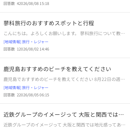
回答数
4
2026/08/08 15:18
1階より下？ MZは、Middleなんとか？ロビーと1階の間の中
２階的な？ だとすると、Zは何の略？ Kは？？
蓼科旅行のおすすめスポットと行程
こんにちは。よろしくお願いします。 蓼科旅行について教え
てください。 大阪から８時発で東急ハーベスト蓼科に２泊。
[地域情報] 旅行・レジャー
３日目の１７時の茅野発で帰ります。 茅野からレンタカーで
回答数
1
2026/08/02 14:46
す。 今のところ行きたいところは、車山高原と白駒の池で
す。 他にどこに行くのがオススメですか？ どういう行程がい
いと思いますか？ 目指しているのは、 ①標高が高くて涼し
鹿児島おすすめのビーチを教えてください
い ②雄大な自然や澄んだ湖 です。 ガイドブックを買い、他
の質問サイトをたっぷり見ましたが、 ◯北八ヶ岳ロープウェ
鹿児島でおすすめのビーチを教えてください 8月22日の週に
イ坪庭と車山高原リフトだったら、両方行かなくても車山高
鹿児島に行く予定です。 1日は海で泳ぎたいと思っているの
[地域情報] 旅行・レジャー
原だけでいい（？）←どうですか？ ◯湖でがっかりしないの
ですが、おすすめのビーチがあれば教えてください。 鹿児島
は白駒の池だけ（？）←どうですか？ との意見がチラホラあ
回答数
2
2026/08/05 06:15
本土、種子島、屋久島に行きたいです。 いずれもレンタカー
ったので、その２箇所を入れたいと思った次第です。 登山は
移動を考えています。 またおすすめの宿泊地等も有れば是非
しません。 足の小指を骨折して治りかけなので、ゆっくり目
教えてください。特に離島の。幼児連れの家族4人で宿泊は
に散策したいです。 詳しい方いらっしゃったらよろしくお願
近鉄グループのイメージって 大阪と関西では地
満喫するというより観光メインで寝れればいいのですが、で
いします(⁠◍⁠•⁠ᴗ⁠•⁠◍⁠)⁠
元感っ
きればコスパよく泊まりたいなと思っています。 よろしくお
近鉄グループのイメージって 大阪と関西では地元感ってある
願いいたします🙇