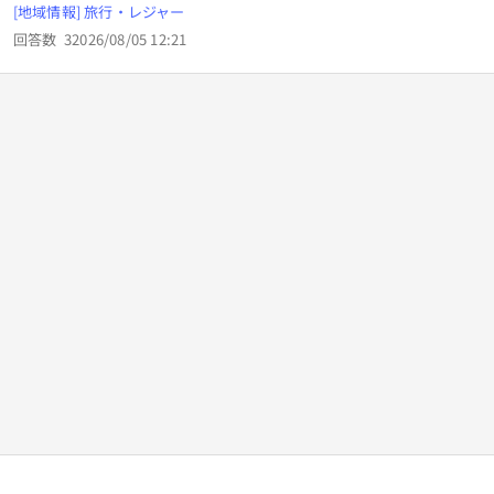
んですかね？ 名古屋でもそれなりになってるし、 逆に名古
[地域情報] 旅行・レジャー
屋、三重の人モ以外に地元感があったりしますかね？ 西日本
回答数
3
2026/08/05 12:21
じゃ無いと 近鉄=名古屋みたいなんですが