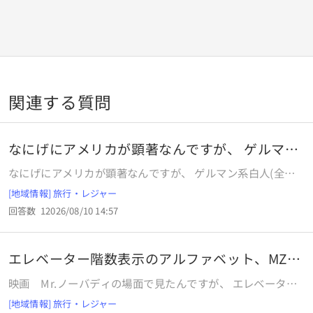
関連する質問
なにげにアメリカが顕著なんですが、 ゲルマン
系白人
なにげにアメリカが顕著なんですが、 ゲルマン系白人(全白
人共通？)文化も 中華系文化同様に数字8を縁起を担ぐと言う
[地域情報] 旅行・レジャー
か、こだわりありますよね？ 何が由来なんですかね？ キ
回答数
1
2026/08/10 14:57
リスト教文化で8も何か謂れがあんですかね？ それとも古代
中華文化が伝わっていたとか？ 例 8気筒エンジン、ネジな
どの単位で1インチを1/8するとか、etc
エレベーター階数表示のアルファベット、MZ、
L、K
映画 Mr.ノーバディの場面で見たんですが、 エレベーター
内の階数表示、 ・・４，３，２，１，MZ、L、K となって
[地域情報] 旅行・レジャー
ました。 意味、何の略号なんですか？ Lはロビー？しかも、