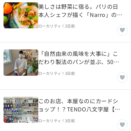
美しさは野菜に宿る。パリの日
本人シェフが描く「Narro」の芸
術的一皿【フランス・パリ】
ローカリティ！
2日前
「自然由来の風味を大事に」こ
だわり製法のパンが並ぶ、50年
続く老舗パン屋【山形県山形
ローカリティ！
3日前
市】
このお店、本屋なのにカードシ
ョップ！？TENDO八文字屋【山
形県天童市】
ローカリティ！
3日前