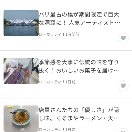
パリ最古の橋が期間限定で巨大
な洞窟に！ 人気アーティストが
仕掛けたアートを抜け、その先
ローカリティ！
1時間前
のシテ島へ【フランス・パリ】
季節感を大事に伝統の味を守り
抜く！おいしいお菓子を届ける
町の名店・菊屋【山形県山辺
ローカリティ！
1日前
町】
店員さんたちの「優しさ」が隠
し味。くるまやラーメン・天童
店【山形県天童市】
ローカリティ！
1日前