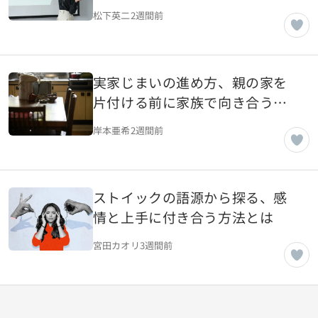
松下英二
2週間前
実家じまいの進め方、親の家を
片付ける前に家族で向き合うべ
き現実
岸本亜希
2週間前
ストイックの語源から探る、感
情と上手に付き合う方法とは
宮田カオリ
3週間前