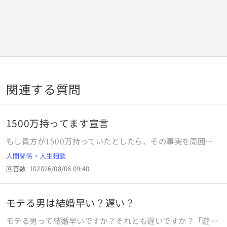
関連する質問
1500万持ってます宣言
もし貴方が1500万持っていたとしたら、その事実を周囲に
言いますか？ 職場の人や恋人に、帰省した時に親や親族に言
人間関係・人生相談
いますか？ 私はそんな事は言えませんね。 それを言った瞬
回答数
10
2026/08/06 09:40
間に資産格差が出来てしまうからです。 妬まれてたかられ
て、あの人悪い事でもしてるんじゃないかと陰口を言われま
すよ。 だから匿名のネットで言った方が良いですね。 私は
モテる男は結婚早い？遅い？
持ってます！
モテる男って結婚早いですか？それとも遅いですか？「遊ん