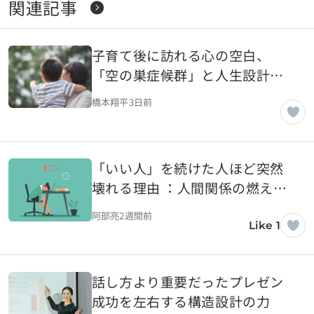
関連記事
子育て後に訪れる心の空白、
「空の巣症候群」と人生設計を
考える
橋本翔平
3日前
「いい人」を続けた人ほど突然
壊れる理由 ：人間関係の燃え尽
きが起きるまで
阿部亮
2週間前
Like 1
話し方より重要だったプレゼン
成功を左右する構造設計の力