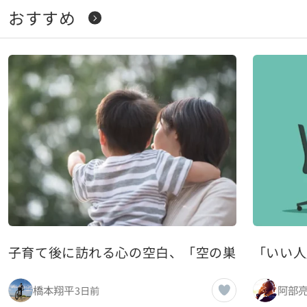
おすすめ
子育て後に訪れる心の空白、「空の巣症候群」と
「いい人
橋本翔平
阿部
3日前