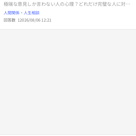
極端な意見しか言わない人の心理？どれだけ完璧な人に対し
ても否定する人はいますよね。その人に認められるかよりも
人間関係・人生相談
自己満足でしょうか？極端に顔がいいから認められてるとか
回答数
1
2026/08/06 12:21
諦めて卑屈になってる人もいたり気だけは強い女でも結婚で
きてたり疑問です。私が悩んでる時もあなたの見た目が悪い
だけですよと誹謗中傷されて、周りの人たちは芸能人レベル
か？と言ったらそうでもなく、それを性格が悪いとか何処ま
でも否定されました。拒食で痩せて夜職では優遇されて綺麗
事抜きな場面もありましたし、それを太った御局に調子乗ん
なよとも言われました。諦めたら終わりとは思いますが行動
できない人が大半ですか？何かわざわざ難しい道で頑張るよ
り、痩せたり自分磨きするほうが早く感じます。自分のこと
棚に上げた他人にごちゃごちゃ言われるのが不快なだけで
す。