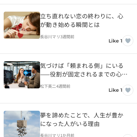
立ち直れない恋の終わりに、心
が動き始める瞬間とは
長谷川マリ
3週間前
Like 1
気づけば「頼まれる側」にいる
——役割が固定されるまでの心理
的プロセス
松下英二
4週間前
Like 1
夢を諦めたことで、人生が豊か
になった人がいる理由
長谷川マリ
1か月前