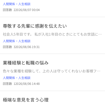
だり吟味できるから結婚が遅い」という説もあったのですが
人間関係・人生相談
本当ですか？
回答数
2
2026/08/07 00:04
尊敬する先輩に感謝を伝えたい
社会人5年目です。 私が入社1年目のときにとてもお世話にな
った先輩がいます。 その先輩は、私が入社4ヶ月目の時に異
人間関係・人生相談
動されました。 その際に、手紙で「◯◯さんみたいな尊敬さ
回答数
3
2026/08/06 19:31
れる先輩になれるように頑張ります」と書きました。 何も分
からない私に優しく教えてくださり、たくさん話しかけてく
ださったその先輩は、私の心の支えでもありました。 先輩の
業種経験と転職の悩み
ような存在を目標に、昨年入った初めての後輩と接してきま
した。 そして先月末で、私が異動することになりました。 そ
色々な業種を経験して、上の人は守ってくれないお客様ファ
の後輩に「◯◯さんみたいな先輩になりたい」と言われ、本
ーストなクセに引き止めてきたりコントロールしてこようと
人間関係・人生相談
当に嬉しかったです。 このことを当時お世話になった先輩に
してきて労力の無駄に感じ見切りをつけ転職したなどはよく
伝えたいのですが、伝えても良いでしょうか？ 皆さんのご意
回答数
1
2026/08/06 14:48
ある話ですか？私はインフルエンサー活動で顔出ししてたん
見をいただけたらと思います。 よろしくお願い致します。
ですが他枠でのコメントや発言さえ掘り返されて誹謗中傷さ
れてだるくなりやめました。他のスキルもあるのでそちらを
極端な意見を言う心理
優先しています。