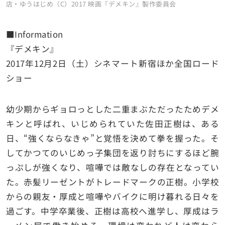
店・ゆうはじめ（C）2017 映画『デメキン』製作委員会
■Information
『デメキン』
2017年12月2日（土）シネマート新宿ほか全国ロード
ショー
幼少期からギョロっとした二重まぶただったためデメ
キンと呼ばれ、いじめられていた佐田正樹は、ある
日、“強くならなきゃ”と覚悟を決めて拳を握った。そ
してかつてのいじめっ子集団を返り討ちにするほど腕
っぷしが強くなり、喧嘩では敵なしの存在となってい
た。赤髪リーゼントがトレードマークの正樹。小学校
からの親友・厚成と喧嘩やバイクに明け暮れる日々を
過ごす。中学卒業後、正樹は高校へ進学し、厚成はラ