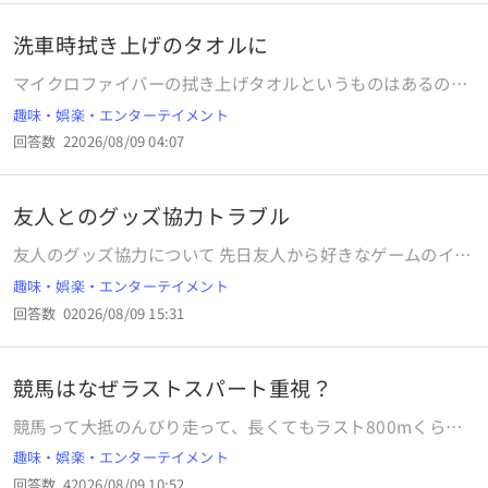
洗車時拭き上げのタオルに
マイクロファイバーの拭き上げタオルというものはあるので
すか。
趣味・娯楽・エンターテイメント
回答数
2
2026/08/09 04:07
友人とのグッズ協力トラブル
友人のグッズ協力について 先日友人から好きなゲームのイベ
ントに参加して推しグッズが当たるか協力してほしい と言わ
趣味・娯楽・エンターテイメント
れました 私自身も友達に協力してもらったり 協力してもら
回答数
0
2026/08/09 15:31
って友達が当たらないかつ、友達があてたレート高いグッズ
を奪って交換に出すなんてことはしてないですし、参加して
もらったらご飯代とかだしてます 今回は、友人から参加費無
競馬はなぜラストスパート重視？
料でかつ参加するとグッズを貰えるので推しのキャラのグッ
ズが当たるか協力して欲しいとのこことで 私はその時にイラ
競馬って大抵のんびり走って、長くてもラスト800mくらい
ストをみて友達の推しのグッズ協力すること、友達の推しで
しか本気で走りませんよね？強いんならサイレンススズカみ
趣味・娯楽・エンターテイメント
はないBのキャラクターは受け取ってもいいのか確認はして
たいに最初からぶっちぎりで飛ばして勝てば良いと思うんで
います ランダム景品でBのキャラがあたったところを友達に
回答数
4
2026/08/09 10:52