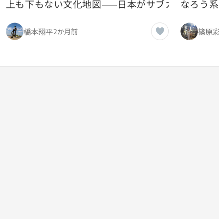
上も下もない文化地図——日本がサブカルとハイ
なろう系
橋本翔平
篠原
2か月前