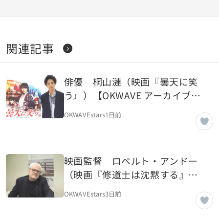
関連記事
俳優 桐山漣（映画『曇天に笑
う』）【OKWAVE アーカイブ｜
2018年3月取材】
OKWAVEstars
1日前
映画監督 ロベルト・アンドー
（映画『修道士は沈黙する』）
【OKWAVE アーカイブ｜2018年
OKWAVEstars
3日前
3月取材】