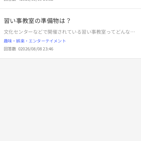
すが、何で終いだけで勝とうとするんですか？楽したい（さ
見られて奪われました 「これのアクスタは調べたらレート高
せたい）からですか？ でも、それだったら2000m以上のレ
いから交換にだすね」と 私が「それはひどい。最初にBはあ
ースとか不要だと思うんですよね。海外みたく1600mの直線
たったら言ってたじゃん」と言いましたが奪われて写真撮ら
習い事教室の準備物は？
コースでヨーイドンで何の不利も邪魔も無く実力勝負する方
れて交換に出されました 友人が「協力してくれるっていった
が分かりやすいと思いませんか？
文化センターなどで開催されている習い事教室ってどんな感
でしょ？」と言われたので諦めたのですがモヤモヤがのこり
じですか。 行ってみようかなと思いチラシを見たのですが、
ます なんともいえない感情ですが、みなさんもこう言う人が
趣味・娯楽・エンターテイメント
そこの着付け教室はなんだか用意するものが多くて。 綿とか
いた場合、どう言えば、もしくはどう対処すればよかったん
回答数
0
2026/08/08 23:46
ガーゼ3メーターとか、あとで使えそうもないものに数千円
でしょうか？
も使うのはちょっと・・・ 料理だとエプロンや三角巾、あと
は作った料理を食べるための箸などですから、家にあるもの
を持っていけばいいんですけどね。 どの教室もこんな感じで
しょうか。