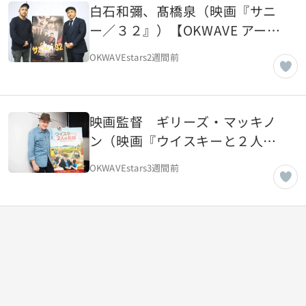
白石和彌、髙橋泉（映画『サニ
ー／３２』）【OKWAVE アーカ
イブ｜2018年2月取材】
OKWAVEstars
2週間前
映画監督 ギリーズ・マッキノ
ン（映画『ウイスキーと２人の
花嫁』）【OKWAVE アーカイブ
OKWAVEstars
3週間前
｜2018年2月取材】