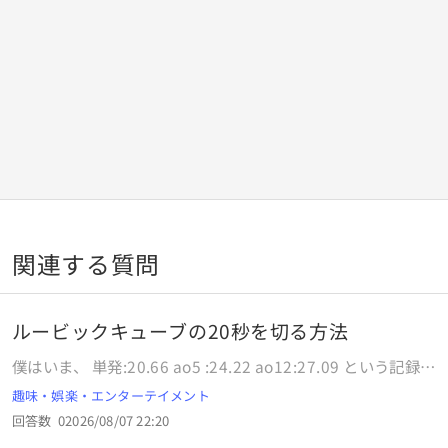
関連する質問
ルービックキューブの20秒を切る方法
僕はいま、 単発:20.66 ao5 :24.22 ao12:27.09 という記録で
す。 PLLは全て覚えて、2look OLLの手順(十字OLL)も全て覚
趣味・娯楽・エンターテイメント
えています。 何か20秒を切るためのアドバイス等ございまし
回答数
0
2026/08/07 22:20
たら、答えていただけると幸いです。