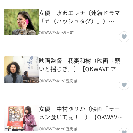
女優 水沢エレナ（連続ドラマ
「＃（ハッシュタグ）」）
【OKWAVE アーカイブ｜2018年
OKWAVEstars
5日前
3月取材】
映画監督 我妻和樹（映画『願
いと揺らぎ』）【OKWAVE アー
カイブ｜2018年3月取材】
OKWAVEstars
1週間前
女優 中村ゆりか（映画『ラー
メン食いてぇ！』）【OKWAVE
アーカイブ｜2018年3月取
OKWAVEstars
1週間前