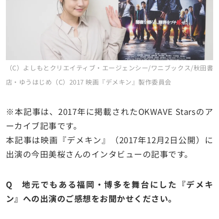
（C）よしもとクリエイティブ・エージェンシー/ワニブックス/秋田書
店・ゆうはじめ（C）2017 映画『デメキン』製作委員会
※
本記事は、2017年に掲載された
OKWAVE Stars
のア
ーカイブ記事です。
本記事は映画『デメキン』（
2017
年
12
月
2
日公開）に
出演の今田美桜さん
の
インタビューの記事です。
Q 地元でもある福岡・博多を舞台にした『デメキ
ン』への出演のご感想をお聞かせください。