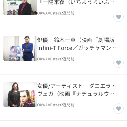
『一陽来復（いちようらいふ
く）Life Goes On』）
OKWAVEstars
2週間前
【OKWAVE アーカイブ｜2018年
3月取材】
俳優 鈴木一真（映画『劇場版
Infini-T Force／ガッチャマン さ
らば友よ』）【OKWAVE アーカ
OKWAVEstars
2週間前
イブ｜2018年2月取材】
女優/アーティスト ダニエラ・
ヴェガ（映画『ナチュラルウー
マン』）【OKWAVE アーカイブ
OKWAVEstars
2週間前
｜2018年2月取材】