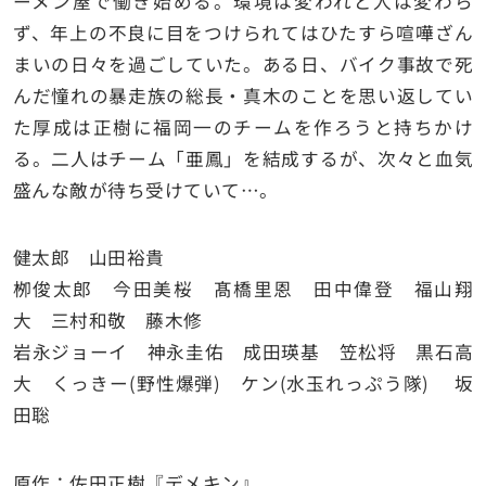
ーメン屋で働き始める。環境は変われど人は変わら
ず、年上の不良に目をつけられてはひたすら喧嘩ざん
まいの日々を過ごしていた。ある日、バイク事故で死
んだ憧れの暴走族の総長・真木のことを思い返してい
た厚成は正樹に福岡一のチームを作ろうと持ちかけ
る。二人はチーム「亜鳳」を結成するが、次々と血気
盛んな敵が待ち受けていて…。
健太郎 山田裕貴
栁俊太郎 今田美桜 髙橋里恩 田中偉登 福山翔
大 三村和敬 藤木修
岩永ジョーイ 神永圭佑 成田瑛基 笠松将 黒石高
大 くっきー(野性爆弾) ケン(水玉れっぷう隊) 坂
田聡
原作：佐田正樹『デメキン』