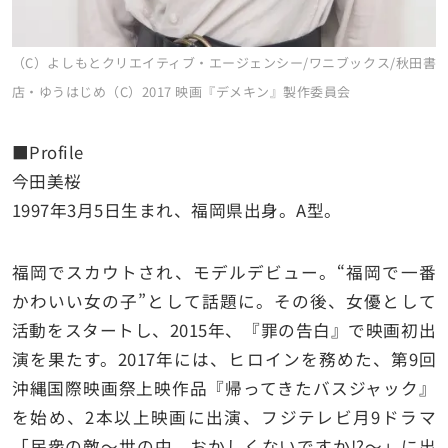
（C）よしもとクリエイティブ・エージェンシー/ワニブックス/秋田書
店・ゆうはじめ（C）2017 映画『デメキン』製作委員会
■Profile
今田美桜
1997年3月5日生まれ、福岡県出身。A型。
福岡でスカウトされ、モデルデビュー。“福岡で一番
かわいい女の子”として話題に。その後、女優として
活動をスタートし、2015年、『罪の告白』で映画初出
演を果たす。2017年には、ヒロインを務めた、第9回
沖縄国際映画祭上映作品『帰ってきたバスジャック』
を始め、2本以上映画に出演、フジテレビ月9ドラマ
「民衆の敵～世の中、おかしくないですか!?～」に出