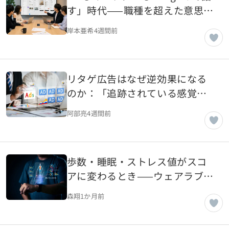
す」時代——職種を超えた意思決
定が生まれる仕組み
岸本亜希
4週間前
リタゲ広告はなぜ逆効果になる
のか：「追跡されている感覚」
が離脱意欲を高める理由
阿部亮
4週間前
歩数・睡眠・ストレス値がスコ
アに変わるとき——ウェアラブル
時代のデータ主権を考える
森翔
1か月前