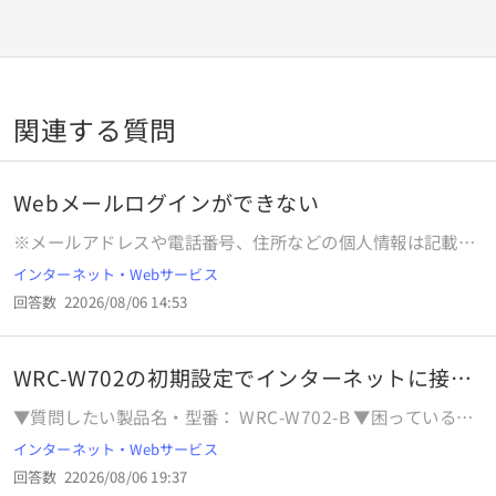
関連する質問
Webメールログインができない
※メールアドレスや電話番号、住所などの個人情報は記載し
ないようご注意ください。 ▼製品・サービス名を記入してく
インターネット・Webサービス
ださい。 【ぷらら（インターネット接続サービス ）】 ▼ど
回答数
2
2026/08/06 14:53
のようなことでお困りでしょうか？ 相談したいこと、トラブ
ルに至った経緯、試したこと、エラーなどを教えてくださ
い。 （例）インターネット回線がつながらない、メールが送
WRC-W702の初期設定でインターネットに接続
信できないなど plalaへのログインを行おうとした。ログイ
で
ンのメールアドレスに日常使用している メールアドレスを入
​▼質問したい製品名・型番：​​ ​​WRC-W702-B ▼困っているこ
れるのか、手元にあるぷらら会員情報のシートにあるユーザ
とや、表示されるエラー内容、試したことなど：​​ インターネ
インターネット・Webサービス
ーIDを いれるのかわかりません。接続設定情報欄のメルア
ット接続ができない ▼製品と接続しているパソコンもしくは
ド、本パスワードを入れても間違い となります。いずれにし
回答数
2
2026/08/06 19:37
スマートフォンのOSやバージョン（Windows11/10・