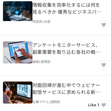
情報収集を効率化するには何を
見るべきか 優秀なビジネスパー
ソンの情報源と仕事への生かし
阿部亮
1日前
方
アンケートモニターサービス、
副業需要を取り込む各社の戦略
とは
森翔
1週間前
対面回帰が進む中でウェビナー
配信サービスに求められる新し
い価値
近藤マサル
1週間前
Like 1