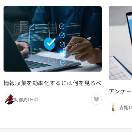
情報収集を効率化するには何を見るべきか 優秀
アンケー
阿部亮
1日前
森翔
1