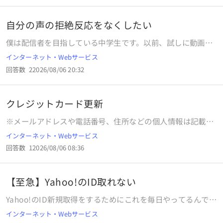
ても会員情報シート、日常のメルアドのどちらでもログイン
MacOS・iOS・Androidなど）： iOS26.5.2 ※（質問者様
できないのですがどのように解決すればよいかご指示くださ
へ）わからない項目は「不明」と書いてください。 参考画像
い。 ※OKWAVEより補足：「ＩＳＰぷらら」についての質問
自分の声の拒絶反応をなくしたい
（スクリーンショットなど）あれば添付をお願いします。​​ 以
です。
上が質問したい内容です。よろしくお願いいたします。​
僕は配信者を目指している中学生です。以前、試しに動画を
※OKWAVEより補足：「エレコム株式会社の製品」について
撮って編集したのですが、録音された自分の声を聴いた瞬
インターネット・Webサービス
の質問です。
間、言葉にできない気持ち悪さと悲しさに襲われ、怖くなっ
回答数
2
2026/08/06 20:32
て動画を消してしまいました。僕の声は全体的に低いのです
が、滑舌が悪く、どうしても「ガキっぽくて気持ち悪い」と
感じてしまいます。周りに相談しても「諦めたら？笑」と嫌
クレジットカード更新
味を言われ、悔しくて「本気で理想の配信者になって見返し
てやる！」と決心しました。しかし、いざ自分の声を聴くと
※メールアドレスや電話番号、住所などの個人情報は記載し
どうしても辛くなり、夜中に涙がこみ上げてくるほど悩んで
ないようご注意ください。 ▼製品・サービス名を記入してく
インターネット・Webサービス
います。自分で動画を消してしまうため、周囲のデータや波
ださい。 【ぷらら（インターネット接続サービス ）】 ▼ど
形が「普通」と言ってくれても、自分の耳が拒絶してしまい
回答数
1
2026/08/06 08:36
のようなことでお困りでしょうか？ 相談したいこと、トラブ
前に進めません。そこで質問なのですが、僕の声が変なのは
ルに至った経緯、試したこと、エラーなどを教えてくださ
ただの自分の勘違い（気のせい）なのでしょうか？また、他
い。 （例）請求書の支払期日をすぎてしまった、契約変更の
の配信者さんたちも、過去に同じように自分の声が嫌で動画
【至急】Yahoo!のID取れない
手続きが分からないなど クレジットカードが更新したので支
を消したくなるような思いを経験しているのか教えてほしい
払い情報を更新したいが 電話番号しかわからない
Yahoo!のID新規取得をするためにこれを毎日やってるんです
です。
※OKWAVEより補足：「ＩＳＰぷらら」についての質問で
が10日以上経ってる気がします。もうID新規取得またはログ
インターネット・Webサービス
す。
インすらできないんでしょうか？