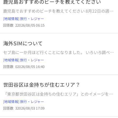
鹿児島おすすめのビーチを教えてください
鹿児島でおすすめのビーチを教えてください 8月22日の週に
鹿児島に行く予定です。 1日は海で泳ぎたいと思っているの
[地域情報] 旅行・レジャー
ですが、おすすめのビーチがあれば教えてください。 鹿児島
回答数
2
2026/08/05 06:15
本土、種子島、屋久島に行きたいです。 いずれもレンタカー
移動を考えています。 またおすすめの宿泊地等も有れば是非
教えてください。特に離島の。幼児連れの家族4人で宿泊は
海外SIMについて
満喫するというより観光メインで寝れればいいのですが、で
きればコスパよく泊まりたいなと思っています。 よろしくお
セブ島に一か月ほど行くことになりました。 いろいろ調べて
願いいたします🙇
海外SIM（World eSIMかトリファのデータのみ）を利用し
[地域情報] 旅行・レジャー
ようと考えています。そこで幾つか教えて欲しい事がありま
回答数
0
2026/08/05 16:40
す。 １）向こうの空港に着いた時点でSIM設定すれば良いの
でしょうか？ ２）LINE通話は使えると思うのですが、非常
時に普通？の電話をかけたい時は料金を気にしなければかけ
世田谷区は金持ちが住むエリア？
られるのでしょうか？ ３）海外SIMで何か気を付ける点はあ
りますでしょうか？ 現在はiphone16でUQモバイルです。
「東京都世田谷区は金持ちの住むエリア」とのイメージを持
どうぞよろしくお願い致します。
ちますか？
[地域情報] 旅行・レジャー
回答数
3
2026/08/03 17:09