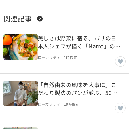
関連記事
美しさは野菜に宿る。パリの日
本人シェフが描く「Narro」の芸
術的一皿【フランス・パリ】
ローカリティ！
1時間前
「自然由来の風味を大事に」こ
だわり製法のパンが並ぶ、50年
続く老舗パン屋【山形県山形
ローカリティ！
19時間前
市】