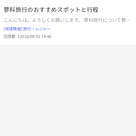
蓼科旅行のおすすめスポットと行程
こんにちは。よろしくお願いします。 蓼科旅行について教え
てください。 大阪から８時発で東急ハーベスト蓼科に２泊。
[地域情報] 旅行・レジャー
３日目の１７時の茅野発で帰ります。 茅野からレンタカーで
回答数
1
2026/08/02 14:46
す。 今のところ行きたいところは、車山高原と白駒の池で
す。 他にどこに行くのがオススメですか？ どういう行程がい
いと思いますか？ 目指しているのは、 ①標高が高くて涼し
い ②雄大な自然や澄んだ湖 です。 ガイドブックを買い、他
の質問サイトをたっぷり見ましたが、 ◯北八ヶ岳ロープウェ
イ坪庭と車山高原リフトだったら、両方行かなくても車山高
原だけでいい（？）←どうですか？ ◯湖でがっかりしないの
は白駒の池だけ（？）←どうですか？ との意見がチラホラあ
ったので、その２箇所を入れたいと思った次第です。 登山は
しません。 足の小指を骨折して治りかけなので、ゆっくり目
に散策したいです。 詳しい方いらっしゃったらよろしくお願
いします(⁠◍⁠•⁠ᴗ⁠•⁠◍⁠)⁠