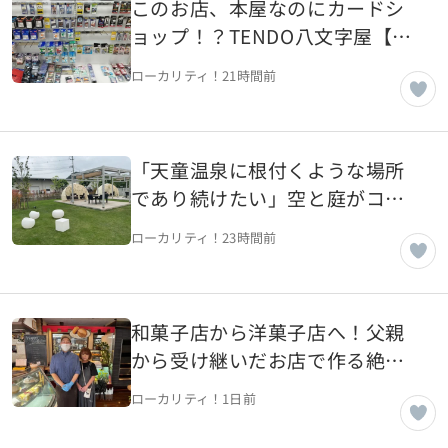
このお店、本屋なのにカードシ
ョップ！？TENDO八文字屋【山
形県天童市】
ローカリティ！
21時間前
「天童温泉に根付くような場所
であり続けたい」空と庭がコン
セプトのカフェ【山形県天童
ローカリティ！
23時間前
市】
和菓子店から洋菓子店へ！父親
から受け継いだお店で作る絶品
洋菓子【山形県山形市】
ローカリティ！
1日前