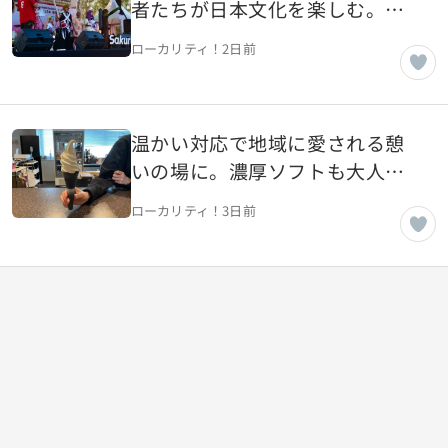
者たちが日本文化を楽しむ。チ
カラン「さくら祭り」【インド
ローカリティ！
2日前
ネシア・チカラン】
温かい対応で地域に愛される憩
いの場に。濃厚ソフトも大人気
EKI TERRACE NANYO【山形県南
ローカリティ！
3日前
陽市】