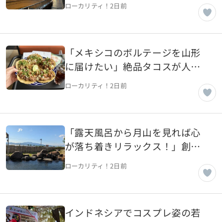
ローカリティ！
2日前
か【宮城県仙台市】
「メキシコのボルテージを山形
に届けたい」絶品タコスが人気
のメキシコ料理店【山形県山形
ローカリティ！
2日前
市】
「露天風呂から月山を見れば心
が落ち着きリラックス！」創業
25年、市民人気の温泉施設【山
ローカリティ！
2日前
形県天童市】
インドネシアでコスプレ姿の若