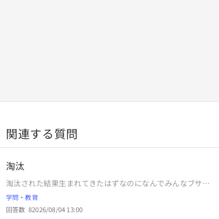
関連する質問
淘汰
淘汰された結果生まれてきたはずなのになんでみんなブサイ
クなんですか？
学問・教育
回答数
8
2026/08/04 13:00