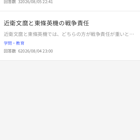
回答数
3
2026/08/05 22:41
近衛文麿と東條英機の戦争責任
近衛文麿と東條英機では、どちらの方が戦争責任が重いと思
いますか？
学問・教育
回答数
6
2026/08/04 23:00