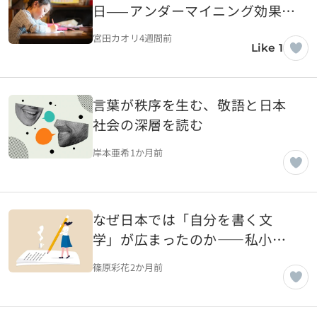
日——アンダーマイニング効果と
内発的動機の話
宮田カオリ
4週間前
Like 1
言葉が秩序を生む、敬語と日本
社会の深層を読む
岸本亜希
1か月前
なぜ日本では「自分を書く文
学」が広まったのか――私小説
が育てた自己開示文化のルーツ
篠原彩花
2か月前