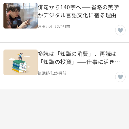
俳句から140字へ——省略の美学
がデジタル言語文化に宿る理由
宮田カオリ
2か月前
多読は「知識の消費」、再読は
「知識の投資」——仕事に活きる
読書術の本質
篠原彩花
2か月前