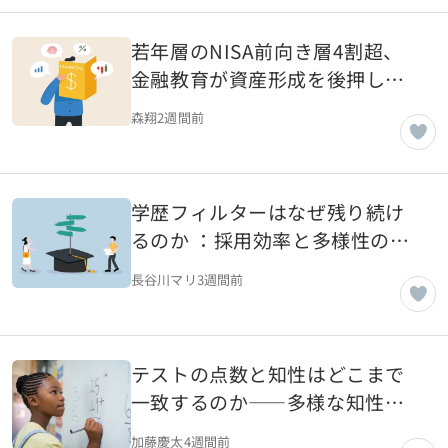
若年層のNISA前向き層4割超、
金融教育が資産形成を後押しす
る理由
森翔
2週間前
学歴フィルターはなぜ残り続け
るのか ：採用効率と多様性の間
にある課題
長谷川マリ
3週間前
テストの点数と知性はどこまで
一致するのか――多様な知性と
教育評価
加藤慶太
4週間前