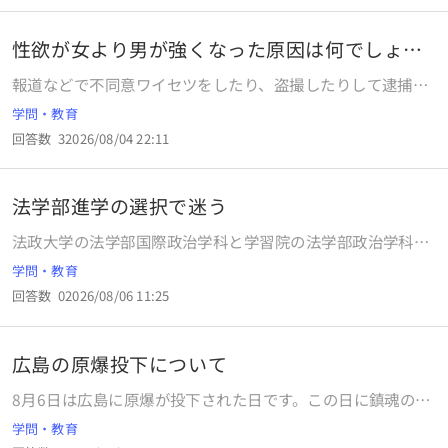
性欲が女より男が強くなった原因は何でしょう
か？
報道などで不同意ワイセツをしたり、盗撮したりして逮捕さ
れるのは男性ですよね。なので、性欲は女性より男性が強い
学問・教育
と思うのですが何故でしょう？ そもそも性欲とは自己の遺伝
回答数
3
2026/08/04 22:11
子を未来へ残すための手段ですが、受精して妊娠できるのは
排卵期前後が一番受精確率が高いらしいので、男性が性欲に
任せて適当に女性を襲う（性行為する）より、自分の排卵期
法学部進学の選択で迷う
を知ってる女性が男性を襲ったほうが効率的に受精できると
思うのです。 これは人間に限らず、野生動物でも1頭のメス
法政大学の法学部国際政治学科と学習院の法学部政治学科で
を巡りオス同士で争うこともあるようですが、なぜ生物とし
迷っているのですが、将来やりたいことなど特にありませ
学問・教育
てオスがメスより性欲が強く受精確率の悪い無駄の多い仕組
ん。皆さんならどっちを選びますか？
みになったのでしょうか？
回答数
0
2026/08/06 11:25
広島の原爆投下について
8月6日は広島に原爆が投下された日です。この日に鎮魂のた
めにどのようなことをしていますか？
学問・教育