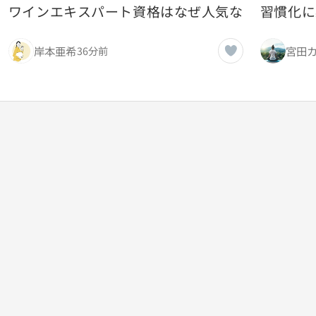
ワインエキスパート資格はなぜ人気なのか：受験
習慣化に
岸本亜希
宮田
36分前