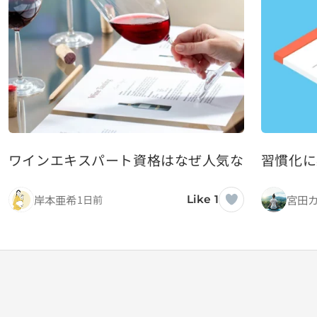
ワインエキスパート資格はなぜ人気なのか：受験
習慣化に
岸本亜希
宮田
1日前
Like 1