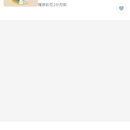
読書術の本質
篠原彩花
2か月前