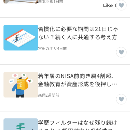
岸本亜希
1日前
Like 1
習慣化に必要な期間は21日じゃ
ない？続く人に共通する考え方
宮田カオリ
4日前
若年層のNISA前向き層4割超、
金融教育が資産形成を後押しす
る理由
森翔
2週間前
学歴フィルターはなぜ残り続け