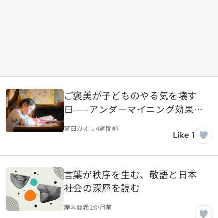
ご褒美が子どものやる気を壊す
日——アンダーマイニング効果と
内発的動機の話
宮田カオリ
4週間前
Like 1
言葉が秩序を生む、敬語と日本
社会の深層を読む
岸本亜希
1か月前