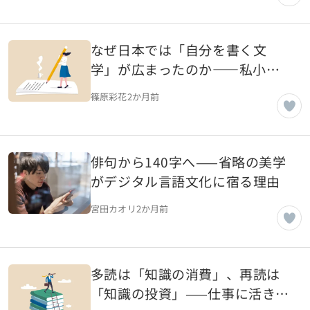
なぜ日本では「自分を書く文
学」が広まったのか――私小説
が育てた自己開示文化のルーツ
篠原彩花
2か月前
俳句から140字へ——省略の美学
がデジタル言語文化に宿る理由
宮田カオリ
2か月前
多読は「知識の消費」、再読は
「知識の投資」——仕事に活きる