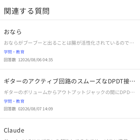
関連する質問
おなら
おならがブーブーと出ることは腸が活性化されているのでし
ょうか？
学問・教育
回答数
1
2026/08/06 04:35
ギターのアクティブ回路のスムーズなDPDT接続
法
ギターのボリュームからアウトプットジャックの間にDPDT
スイッチを挟み込んでアクティブミッドブースト回路をオン
学問・教育
オフできるようにしたいと考えています。このときどのよう
回答数
0
2026/08/07 14:09
な接続をすればポップノイズの無いスムーズな切り替えがで
きるでしょうか。
Claude