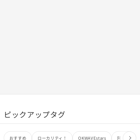
いのではないでしょうか。 お盆は休みで良いとしても、子ど
もたちの長期休暇は９月にするというのは、どう思います
か？
ピックアップタグ
おすすめ
ローカリティ！
OKWAVEstars
阿部亮