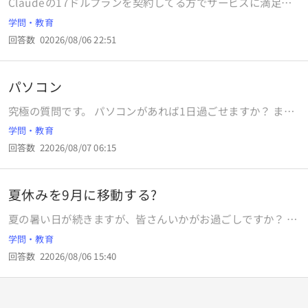
Claudeの17ドルプランを契約してる方でサービスに満足し
ているかしていないかを聞かせてください AI
学問・教育
回答数
0
2026/08/06 22:51
パソコン
究極の質問です。 パソコンがあれば1日過ごせますか？ ま
た、上手い使い方を教えてください。
学問・教育
回答数
2
2026/08/07 06:15
夏休みを9月に移動する?
夏の暑い日が続きますが、皆さんいかがお過ごしですか？ あ
まりにも暑いので、熱中症対策の観点から高校野球の７回制
学問・教育
が議論になっていますが、夏に屋外でスポーツをすることは
回答数
2
2026/08/06 15:40
危険だ、という認識になりつつありますね。 子どもたちにと
っては、長期間の夏休みに大きな大会が行われるのは仕方の
ないことです。しかし危険だとすると、そもそも夏休みを９
月頃に移動して、７~８月の夏は屋内で勉強していた方が良