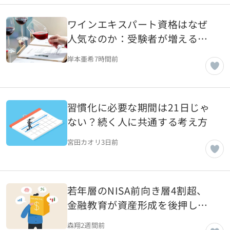
ワインエキスパート資格はなぜ
人気なのか：受験者が増える背
景を読み解く
岸本亜希
7時間前
習慣化に必要な期間は21日じゃ
ない？続く人に共通する考え方
宮田カオリ
3日前
若年層のNISA前向き層4割超、
金融教育が資産形成を後押しす
る理由
森翔
2週間前