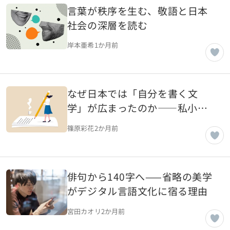
言葉が秩序を生む、敬語と日本
社会の深層を読む
岸本亜希
1か月前
なぜ日本では「自分を書く文
学」が広まったのか――私小説
が育てた自己開示文化のルーツ
篠原彩花
2か月前
俳句から140字へ——省略の美学
がデジタル言語文化に宿る理由
宮田カオリ
2か月前