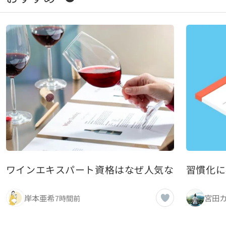
ワインエキスパート資格はなぜ人気なのか：受験
習慣化に
岸本亜希
宮田
7時間前