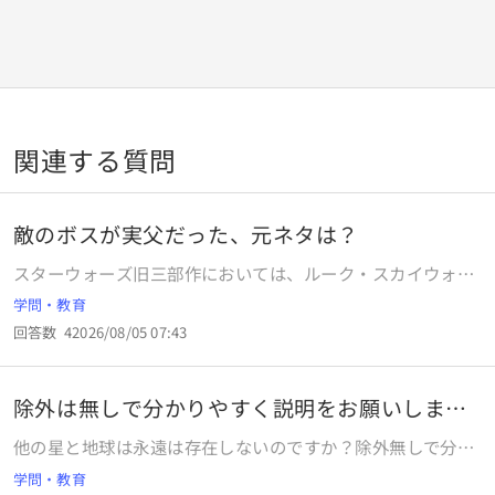
関連する質問
敵のボスが実父だった、元ネタは？
スターウォーズ旧三部作においては、ルーク・スカイウォー
クおよびオビ・ワン 対 ダース・ベイダー率いる帝国軍の
学問・教育
戦いが中心に描かれています。この旧三部作の第二作（エピ
回答数
4
2026/08/05 07:43
ソード5）終盤では 「主人公ルークが、あれほど憎んでいた
敵のボス、ダース・ベイダーが実はルークの実父だった」 と
いう衝撃の事実が明かされます。 なんともすごい展開になり
除外は無しで分かりやすく説明をお願いします
ますが、そもそも物語なんてのはどんな物語でもそれ以前に
結論だけ
似たような展開やら似たようなシチュエーションというのが
他の星と地球は永遠は存在しないのですか？除外無しで分か
あり、後の世の作品は全部それらの真似やオマージュ、パク
りやすく説明をお願いします
学問・教育
リということが多いです。 では 「にっくき敵方のボス（小ボ