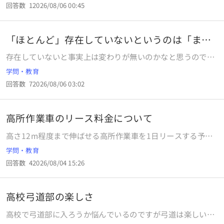
スではなく、大ボス、ラスボス）が、実は主人公の父だっ
回答数
1
2026/08/06 00:45
た」 という展開は、このスターウォーズ旧三部作以前の作品
にあったでしょうか？ （加えて言えば、読者、観客、読み手
にはそのことは事前には知らされず、物語の山場でその秘密
「ほとんど」存在していないというのは「まっ
が明かされる、という展開形式） 古今東西の文学作品や世界
たく」
存在していないと事実上は変わりが無いのかなと思うのです
各地の神話に詳しい方、教えて下さい。 （ロミオとジュリエ
が、どうなのでしょうか。
ットも、恋人のそれぞれの親が対立している、という似たよ
学問・教育
うな形ではありますが、別にジュリエットの父親が、実はロ
回答数
7
2026/08/06 03:02
ミオの父親であった、というわけではないし、また互いの親
が対立していることは最初から明かされているので、ちょっ
と違いますね。というか全然違いますね ギリシャ神話あたり
高所作業車のリース料金について
までさかのぼれば似たような話は出てくるでしょうか？ 詳し
い方、お願いします。
高さ12m程度まで伸ばせる高所作業車を1日リースする予定
です。 リース料金の相場を教えてください。 ご回答いただけ
学問・教育
ると幸いです。
回答数
4
2026/08/04 15:26
高校弓道部の楽しさ
高校で弓道部に入ろうか悩んでいるのですが弓道は楽しいで