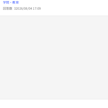
すか？また、高校からはじめても練習を重ねれば大会で勝ち
学問・教育
進むこともできますか？普段はどういう練習をしますか？
回答数
3
2026/08/04 17:09