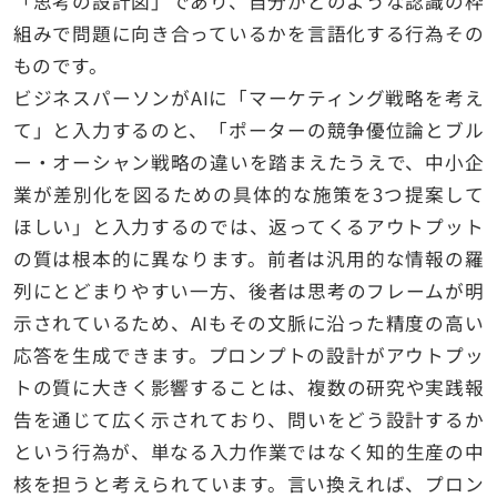
「思考の設計図」であり、自分がどのような認識の枠
組みで問題に向き合っているかを言語化する行為その
ものです。
ビジネスパーソンがAIに「マーケティング戦略を考え
て」と入力するのと、「ポーターの競争優位論とブル
ー・オーシャン戦略の違いを踏まえたうえで、中小企
業が差別化を図るための具体的な施策を3つ提案して
ほしい」と入力するのでは、返ってくるアウトプット
の質は根本的に異なります。前者は汎用的な情報の羅
列にとどまりやすい一方、後者は思考のフレームが明
示されているため、AIもその文脈に沿った精度の高い
応答を生成できます。プロンプトの設計がアウトプッ
トの質に大きく影響することは、複数の研究や実践報
告を通じて広く示されており、問いをどう設計するか
という行為が、単なる入力作業ではなく知的生産の中
核を担うと考えられています。言い換えれば、プロン