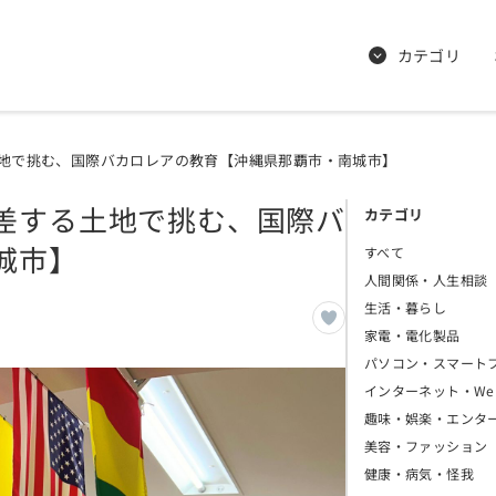
カテゴリ
地で挑む、国際バカロレアの教育【沖縄県那覇市・南城市】
差する土地で挑む、国際バ
カテゴリ
城市】
すべて
人間関係・人生相談
生活・暮らし
家電・電化製品
パソコン・スマート
インターネット・We
趣味・娯楽・エンタ
美容・ファッション
健康・病気・怪我