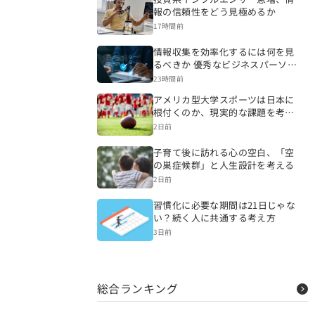
報の信頼性をどう見極めるか
17時間前
情報収集を効率化するには何を見
るべきか 優秀なビジネスパーソン
の情報源と仕事への生かし方
23時間前
アメリカ型大学スポーツは日本に
根付くのか、現実的な課題を考え
る
2日前
子育て後に訪れる心の空白、「空
の巣症候群」と人生設計を考える
2日前
習慣化に必要な期間は21日じゃな
い？続く人に共通する考え方
3日前
総合ランキング