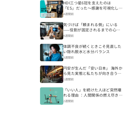
HDI三つ星6冠を支えたのは
「ES」だった～感謝を可視化し、
CSを変える組織づくりへ～
4週間前
気づけば「頼まれる側」にいる
——役割が固定されるまでの心理
的プロセス
4週間前
体調不良が続くときこそ見直した
い隠れ脱水と水分バランス
3週間前
円安が生んだ「安い日本」 海外か
ら見た実態と私たちが向き合うべ
き現実
1週間前
「いい人」を続けた人ほど突然壊
れる理由 ：人間関係の燃え尽きが
起きるまで
2週間前