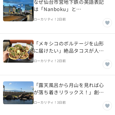
なぜ仙台市営地下鉄の英語表記
は「Nanboku」と
「Namboku」が混在しているの
ローカリティ！
2日前
か【宮城県仙台市】
「メキシコのボルテージを山形
に届けたい」絶品タコスが人気
のメキシコ料理店【山形県山形
ローカリティ！
2日前
市】
「露天風呂から月山を見れば心
が落ち着きリラックス！」創業
25年、市民人気の温泉施設【山
ローカリティ！
3日前
形県天童市】