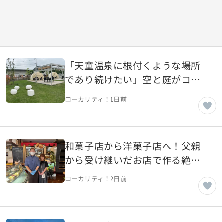
「天童温泉に根付くような場所
であり続けたい」空と庭がコン
セプトのカフェ【山形県天童
ローカリティ！
1日前
市】
和菓子店から洋菓子店へ！父親
から受け継いだお店で作る絶品
洋菓子【山形県山形市】
ローカリティ！
2日前