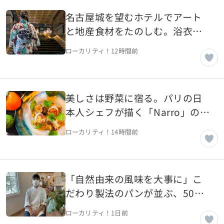
名古屋城を望むホテルでアート
と地産食材をたのしむ。浴衣で
過ごす母娘の夏の記憶【愛知県
ローカリティ！
12時間前
名古屋市】
美しさは野菜に宿る。パリの日
本人シェフが描く「Narro」の芸
術的一皿【フランス・パリ】
ローカリティ！
14時間前
「自然由来の風味を大事に」こ
だわり製法のパンが並ぶ、50年
続く老舗パン屋【山形県山形
ローカリティ！
1日前
市】