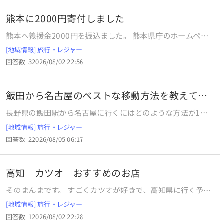
熊本に2000円寄付しました
熊本へ義援金2000円を振込ました。 熊本県庁のホームペー
ジから受け付けています。 私は1500万の資産があります
[地域情報] 旅行・レジャー
が、正直言って2000円はかなりキツい金額です。 クマモン
回答数
3
2026/08/02 22:56
も嫌いなデザインだし熊本に縁もゆかりもないし、熊本に行
く事も一生ないでしょうが、熊本に2000円振込ました。 熊
本も大変ですが私も大変なのです。 2000円は私の体の一部
飯田から名古屋のベストな移動方法を教えてく
みたいなものですが、迷いを経って2000円を送りました。
ださい
皆さんは熊本に支援はしたでしょうか？
長野県の飯田駅から名古屋に行くにはどのような方法が1番
いいでしょうか？ 家族で飯田の方に行く予定ですが、私と子
[地域情報] 旅行・レジャー
どもたちはそのまま実家に帰り、主人だけ名古屋方面に戻る
回答数
2
2026/08/05 06:17
予定です。 私たちは松本方面に行くので、松本からしなのが
いいのか、飯田からバスがいいのか、他に方法があれば教え
て下さい よろしくお願いいたします
高知 カツオ おすすめのお店
そのまんまです。 すごくカツオが好きで、高知県に行く予定
です。 高知市内と足摺岬方面でおすすめのお店ありません
[地域情報] 旅行・レジャー
か？ 予算5000円以内のお店を何店舗かいただけるとありが
回答数
1
2026/08/02 22:28