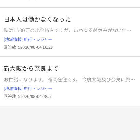
たいです。 5，6切れでは満足できないくらい好きです。 カツ
オだけで腹を満たしたいくらい好きです。
日本人は働かなくなった
私は1500万の小金持ちですが、いわゆる盆休みがない仕事
をしています。 しかし逆に巷では、1500万持っていない人
[地域情報] 旅行・レジャー
が盆休みを取っています。 なぜ私より資産がない人々が夏季
回答数
5
2026/08/04 10:29
連休でレジャーを楽しむのでしょうか？ お金を貯めたけれ
ば、連休中でもスキマバイトをすれば良いではないですか？
私は８月は4日間しか休みがないですよ。 レジャー計画を立
新大阪から奈良まで
てる前にタイミーで仕事を検索しましょう！ 熊本の人々も苦
しんでいる中で、休んでるわけにはいけません。
お世話になります。 福岡在住です。 今度大阪及び奈良に旅行
に行こうと思います。 博多駅から新幹線で新大阪まで行きま
[地域情報] 旅行・レジャー
す。 そこで1日目は奈良公園に行って2日目はUSJに行く予定
回答数
5
2026/08/04 08:51
です。 そこで 1日目は 新大阪から奈良公園まで行きたいで
す。 ホテルはユニバーサルシティ駅にあるホテルを予約済み
です。 したがって奈良公園から道頓堀に寄り道をしてユニバ
ーサルシティ駅 に行くルートを考えています。 2日目はUSJ
で遊んでユニバーサルシティ駅から新大阪に行って博多駅に
行くルートを考えています。 JRと近鉄で考えていますが 一
番おすすめのルートを教えてください。 お願いします。