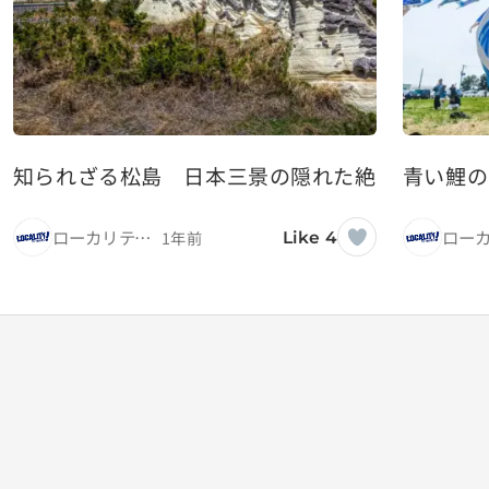
知られざる松島 日本三景の隠れた絶景スポッ
青い鯉の
ローカリティ！
1年前
Like 4