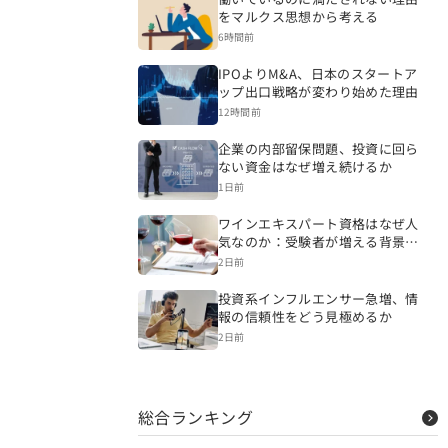
をマルクス思想から考える
6時間前
IPOよりM&A、日本のスタートア
ップ出口戦略が変わり始めた理由
12時間前
企業の内部留保問題、投資に回ら
ない資金はなぜ増え続けるか
1日前
ワインエキスパート資格はなぜ人
気なのか：受験者が増える背景を
読み解く
2日前
投資系インフルエンサー急増、情
報の信頼性をどう見極めるか
2日前
総合ランキング