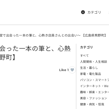
カテゴリ
古堂で出会った一本の筆と、心熱き店員さんとの出会い〜 【広島県熊野町】
出会った一本の筆と、心熱
カテゴリ
熊野町】
すべて
人間関係・人生相談
生活・暮らし
Like 1
家電・電化製品
パソコン・スマート
インターネット・We
趣味・娯楽・エンタ
美容・ファッション
健康・病気・怪我