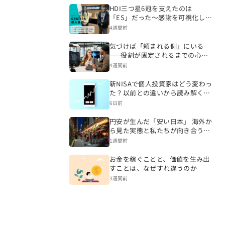
HDI三つ星6冠を支えたのは
「ES」だった～感謝を可視化し、
CSを変える組織づくりへ～
4週間前
気づけば「頼まれる側」にいる
——役割が固定されるまでの心理
的プロセス
4週間前
新NISAで個人投資家はどう変わっ
た？以前との違いから読み解く資
産形成
6日前
円安が生んだ「安い日本」 海外か
ら見た実態と私たちが向き合うべ
き現実
1週間前
お金を稼ぐことと、価値を生み出
すことは、なぜすれ違うのか
3週間前