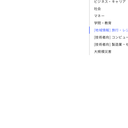
ビジネス・キャリア
社会
マネー
学問・教育
[地域情報] 旅行・レ
[技術者向] コンピュ
[技術者向] 製造業・
大規模災害