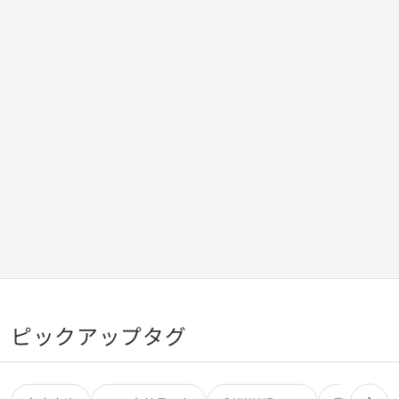
満喫するというより観光メインで寝れればいいのですが、で
きればコスパよく泊まりたいなと思っています。 よろしくお
願いいたします🙇
ピックアップタグ