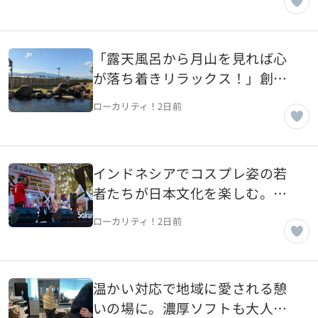
市】
「露天風呂から月山を見れば心
が落ち着きリラックス！」創業
25年、市民人気の温泉施設【山
ローカリティ！
2日前
形県天童市】
インドネシアでコスプレ姿の若
者たちが日本文化を楽しむ。チ
カラン「さくら祭り」【インド
ローカリティ！
2日前
ネシア・チカラン】
温かい対応で地域に愛される憩
いの場に。濃厚ソフトも大人気