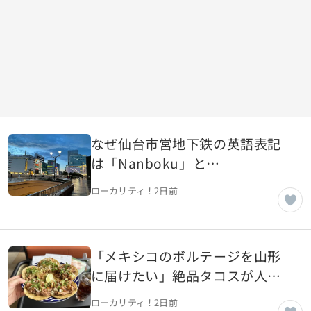
なぜ仙台市営地下鉄の英語表記
は「Nanboku」と
「Namboku」が混在しているの
ローカリティ！
2日前
か【宮城県仙台市】
「メキシコのボルテージを山形
に届けたい」絶品タコスが人気
のメキシコ料理店【山形県山形
ローカリティ！
2日前