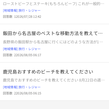
れが
ローストビーフとステーキ(もちろんビーフ) これが一般的な
国では どう感覚が違うんですかね？ (薄切りだとか、昼しか
[地域情報] 旅行・レジャー
食わないとか、 夜しか食わないとか、etc) 日本での感覚とズ
回答数
1
2026/07/28 12:42
レがあったりするのかと思ったので
飯田から名古屋のベストな移動方法を教えてく
ださい
長野県の飯田駅から名古屋に行くにはどのような方法が1番
いいでしょうか？ 家族で飯田の方に行く予定ですが、私と子
[地域情報] 旅行・レジャー
どもたちはそのまま実家に帰り、主人だけ名古屋方面に戻る
回答数
2
2026/08/05 06:17
予定です。 私たちは松本方面に行くので、松本からしなのが
いいのか、飯田からバスがいいのか、他に方法があれば教え
て下さい よろしくお願いいたします
鹿児島おすすめのビーチを教えてください
鹿児島でおすすめのビーチを教えてください 8月22日の週に
鹿児島に行く予定です。 1日は海で泳ぎたいと思っているの
[地域情報] 旅行・レジャー
ですが、おすすめのビーチがあれば教えてください。 鹿児島
回答数
2
2026/08/05 06:15
本土、種子島、屋久島に行きたいです。 いずれもレンタカー
移動を考えています。 またおすすめの宿泊地等も有れば是非
教えてください。特に離島の。幼児連れの家族4人で宿泊は