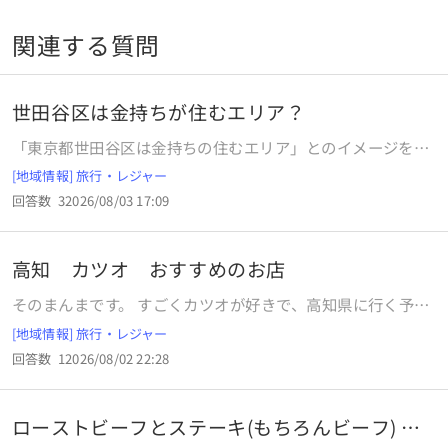
関連する質問
世田谷区は金持ちが住むエリア？
「東京都世田谷区は金持ちの住むエリア」とのイメージを持
ちますか？
[地域情報] 旅行・レジャー
回答数
3
2026/08/03 17:09
高知 カツオ おすすめのお店
そのまんまです。 すごくカツオが好きで、高知県に行く予定
です。 高知市内と足摺岬方面でおすすめのお店ありません
[地域情報] 旅行・レジャー
か？ 予算5000円以内のお店を何店舗かいただけるとありが
回答数
1
2026/08/02 22:28
たいです。 5，6切れでは満足できないくらい好きです。 カツ
オだけで腹を満たしたいくらい好きです。
ローストビーフとステーキ(もちろんビーフ) こ