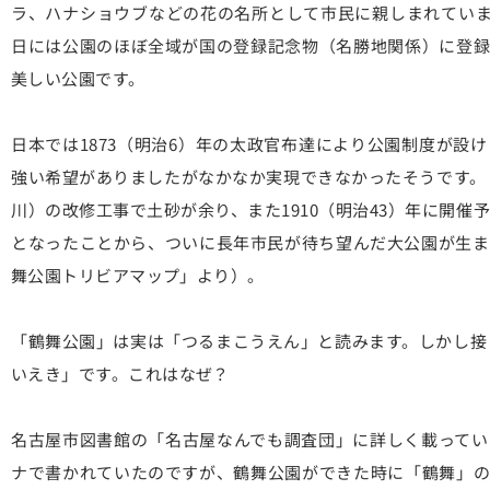
ラ、ハナショウブなどの花の名所として市民に親しまれています。
日には公園のほぼ全域が国の登録記念物（名勝地関係）に登録
美しい公園です。
日本では1873（明治6）年の太政官布達により公園制度が設
強い希望がありましたがなかなか実現できなかったそうです。し
川）の改修工事で土砂が余り、また1910（明治43）年に開催
となったことから、ついに長年市民が待ち望んだ大公園が生ま
舞公園トリビアマップ」より）。
「鶴舞公園」は実は「
つるま
こうえん」と読みます。しかし接
い
えき」です。これはなぜ？
名古屋市図書館の「名古屋なんでも調査団」に詳しく載ってい
ナで書かれていたのですが、鶴舞公園ができた時に「鶴舞」の