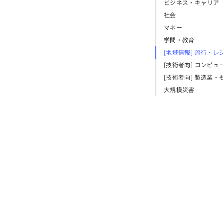
ビジネス・キャリア
社会
マネー
学問・教育
[地域情報] 旅行・レ
[技術者向] コンピュ
[技術者向] 製造業・
大規模災害