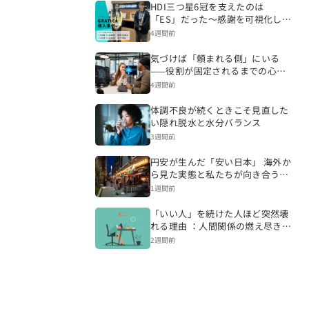
HDI三つ星6冠を支えたのは
「ES」だった～感謝を可視化し、
CSを変える組織づくりへ～
4週間前
気づけば「頼まれる側」にいる
——役割が固定されるまでの心理
的プロセス
4週間前
体調不良が続くときこそ見直した
い隠れ脱水と水分バランス
3週間前
円安が生んだ「安い日本」 海外か
ら見た実態と私たちが向き合うべ
き現実
1週間前
「いい人」を続けた人ほど突然壊
れる理由 ：人間関係の燃え尽きが
起きるまで
2週間前