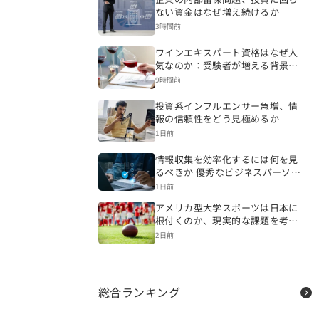
ない資金はなぜ増え続けるか
3時間前
ワインエキスパート資格はなぜ人
気なのか：受験者が増える背景を
読み解く
9時間前
投資系インフルエンサー急増、情
報の信頼性をどう見極めるか
1日前
情報収集を効率化するには何を見
るべきか 優秀なビジネスパーソン
の情報源と仕事への生かし方
1日前
アメリカ型大学スポーツは日本に
根付くのか、現実的な課題を考え
る
2日前
総合ランキング