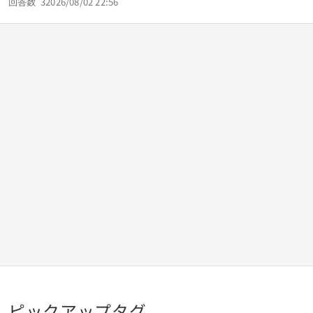
回答数
3
2026/08/02 22:56
も嫌いなデザインだし熊本に縁もゆかりもないし、熊本に行
く事も一生ないでしょうが、熊本に2000円振込ました。 熊
本も大変ですが私も大変なのです。 2000円は私の体の一部
みたいなものですが、迷いを経って2000円を送りました。
皆さんは熊本に支援はしたでしょうか？
ピックアップタグ