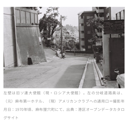
左壁は旧ソ連大使館（現・ロシア大使館）。左の分岐道路奥は、
（元）麻布第一ホテル、（現）アメリカンクラブへの通用口＝撮影年
月日：1970年頃、麻布狸穴町にて、出典：港区オープンデータカタロ
グサイト