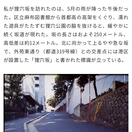
私が狸穴坂を訪れたのは、5月の雨が降った午後だっ
た。区立麻布図書館から首都高の高架をくぐり、濡れ
た遊具がたたずむ狸穴公園の脇を抜けると、緩やかに
続く坂道が現れた。坂の長さはおよそ250メートル、
高低差は約12メートル。北に向かって上るやや急な坂
で、外苑東通り（都道319号線）との交差点には港区
が設置した「狸穴坂」と書かれた標識が立っている。