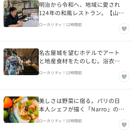
明治から令和へ、地域に愛され
124年の和風レストラン。【山形
県中山町】
ローカリティ！
12時間前
名古屋城を望むホテルでアート
と地産食材をたのしむ。浴衣で
過ごす母娘の夏の記憶【愛知県
ローカリティ！
13時間前
名古屋市】
美しさは野菜に宿る。パリの日
本人シェフが描く「Narro」の芸
術的一皿【フランス・パリ】
ローカリティ！
15時間前