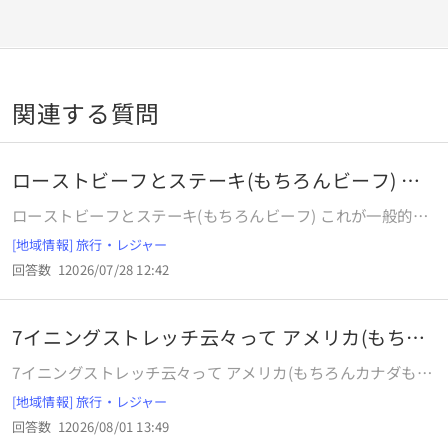
関連する質問
ローストビーフとステーキ(もちろんビーフ) こ
れが
ローストビーフとステーキ(もちろんビーフ) これが一般的な
国では どう感覚が違うんですかね？ (薄切りだとか、昼しか
[地域情報] 旅行・レジャー
食わないとか、 夜しか食わないとか、etc) 日本での感覚とズ
回答数
1
2026/07/28 12:42
レがあったりするのかと思ったので
7イニングストレッチ云々って アメリカ(もちろ
んカ
7イニングストレッチ云々って アメリカ(もちろんカナダも)
の野球のプロや学生野球のそれなりに大きな大会ではかなら
[地域情報] 旅行・レジャー
ずやるものなんですかね？ 逆にメキシコや中南米はスペイン
回答数
1
2026/08/01 13:49
語文化圏たからそんな事はしない 感じなんですかね？