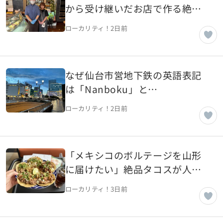
から受け継いだお店で作る絶品
洋菓子【山形県山形市】
ローカリティ！
2日前
なぜ仙台市営地下鉄の英語表記
は「Nanboku」と
「Namboku」が混在しているの
ローカリティ！
2日前
か【宮城県仙台市】
「メキシコのボルテージを山形
に届けたい」絶品タコスが人気
のメキシコ料理店【山形県山形
ローカリティ！
3日前
市】