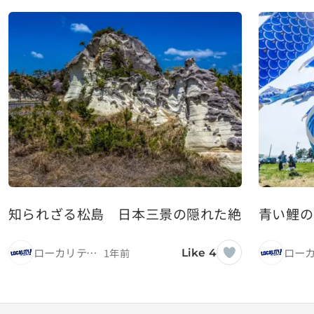
知られざる松島 日本三景の隠れた絶景スポッ
青い鯉の
ローカリティ！
1年前
Like 4