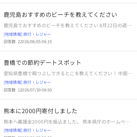
鹿児島おすすめのビーチを教えてください
鹿児島でおすすめのビーチを教えてください 8月22日の週に
鹿児島に行く予定です。 1日は海で泳ぎたいと思っているの
[地域情報] 旅行・レジャー
ですが、おすすめのビーチがあれば教えてください。 鹿児島
回答数
2
2026/08/05 06:15
本土、種子島、屋久島に行きたいです。 いずれもレンタカー
移動を考えています。 またおすすめの宿泊地等も有れば是非
教えてください。特に離島の。幼児連れの家族4人で宿泊は
豊橋での節約デートスポット
満喫するというより観光メインで寝れればいいのですが、で
きればコスパよく泊まりたいなと思っています。 よろしくお
愛知県豊橋で暇つぶしできるとこを教えてください！ 中距離
願いいたします🙇
彼氏と無理なく会えるのが豊橋なのですが、お互い地元でも
[地域情報] 旅行・レジャー
ないですし、遊べる場所がわからず、どこかおすすめの場所
回答数
1
2026/07/30 08:50
を教えてください！ 豊橋では何度かあっていて、海や映画
館、蒲郡の方まで行きました！！ できれば豊橋市内の中で遊
べる場所を探してます！！車での移動です！ 学生同士なので
熊本に2000円寄付しました
あまりお金のかからない場所でお願いします！
熊本へ義援金2000円を振込ました。 熊本県庁のホームペー
ジから受け付けています。 私は1500万の資産があります
[地域情報] 旅行・レジャー
が、正直言って2000円はかなりキツい金額です。 クマモン