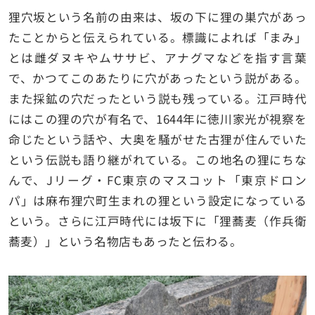
狸穴坂という名前の由来は、坂の下に狸の巣穴があっ
たことからと伝えられている。標識によれば「まみ」
とは雌ダヌキやムササビ、アナグマなどを指す言葉
で、かつてこのあたりに穴があったという説がある。
また採鉱の穴だったという説も残っている。江戸時代
にはこの狸の穴が有名で、1644年に徳川家光が視察を
命じたという話や、大奥を騒がせた古狸が住んでいた
という伝説も語り継がれている。この地名の狸にちな
んで、Jリーグ・FC東京のマスコット「東京ドロン
パ」は麻布狸穴町生まれの狸という設定になっている
という。さらに江戸時代には坂下に「狸蕎麦（作兵衛
蕎麦）」という名物店もあったと伝わる。