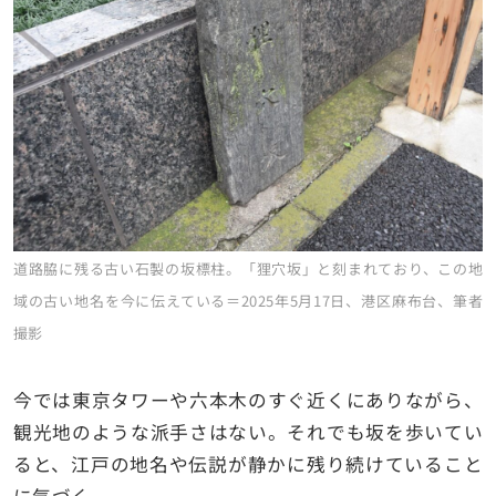
道路脇に残る古い石製の坂標柱。「狸穴坂」と刻まれており、この地
域の古い地名を今に伝えている＝2025年5月17日、港区麻布台、筆者
撮影
今では東京タワーや六本木のすぐ近くにありながら、
観光地のような派手さはない。それでも坂を歩いてい
ると、江戸の地名や伝説が静かに残り続けていること