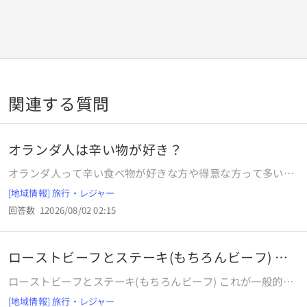
関連する質問
オランダ人は辛い物が好き？
オランダ人って辛い食べ物が好きな方や得意な方って多いの
ですか？オランダではインドネシア料理はポピュラーで家庭
[地域情報] 旅行・レジャー
でも作られたりオランダ国内にはインドネシア料理店が多く
回答数
1
2026/08/02 02:15
あるみたいでインドネシア料理を皿に盛り付け並べるビュッ
フェ式のライスターフェルって言うのがあったりしますが、
インドネシア料理は辛いのが多いみたいですが、オランダ人
ローストビーフとステーキ(もちろんビーフ) こ
は辛い食べ物が好きな方や得意な方って多いのでしょうか？
れが
ローストビーフとステーキ(もちろんビーフ) これが一般的な
国では どう感覚が違うんですかね？ (薄切りだとか、昼しか
[地域情報] 旅行・レジャー