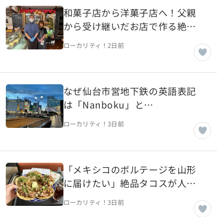
和菓子店から洋菓子店へ！父親
から受け継いだお店で作る絶品
洋菓子【山形県山形市】
ローカリティ！
2日前
なぜ仙台市営地下鉄の英語表記
は「Nanboku」と
「Namboku」が混在しているの
ローカリティ！
3日前
か【宮城県仙台市】
「メキシコのボルテージを山形
に届けたい」絶品タコスが人気
のメキシコ料理店【山形県山形
ローカリティ！
3日前
市】