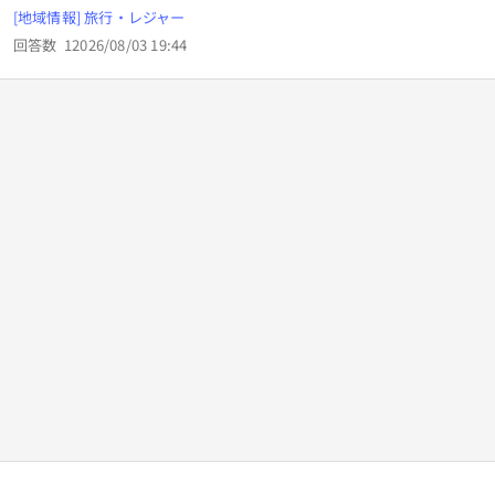
後からのんびり合流予定です。USJのアプリに入場券登録を
[地域情報] 旅行・レジャー
する必要があるようですが、私のスマホに家族3人分いれて
回答数
1
2026/08/03 19:44
しまうと、夫が後から合流する(何時になるかは分からない)
にあたって不都合がありますでしょうか？ また、私のスマホ
に家族3人分、夫のスマホでも家族3人分、2台に重複して登
録することは出来ますか？