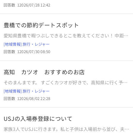
食わないとか、 夜しか食わないとか、etc) 日本での感覚とズ
回答数
1
2026/07/28 12:42
レがあったりするのかと思ったので
豊橋での節約デートスポット
愛知県豊橋で暇つぶしできるとこを教えてください！ 中距離
彼氏と無理なく会えるのが豊橋なのですが、お互い地元でも
[地域情報] 旅行・レジャー
ないですし、遊べる場所がわからず、どこかおすすめの場所
回答数
1
2026/07/30 08:50
を教えてください！ 豊橋では何度かあっていて、海や映画
館、蒲郡の方まで行きました！！ できれば豊橋市内の中で遊
べる場所を探してます！！車での移動です！ 学生同士なので
高知 カツオ おすすめのお店
あまりお金のかからない場所でお願いします！
そのまんまです。 すごくカツオが好きで、高知県に行く予定
です。 高知市内と足摺岬方面でおすすめのお店ありません
[地域情報] 旅行・レジャー
か？ 予算5000円以内のお店を何店舗かいただけるとありが
回答数
1
2026/08/02 22:28
たいです。 5，6切れでは満足できないくらい好きです。 カツ
オだけで腹を満たしたいくらい好きです。
USJの入場券登録について
家族3人でUSJに行きます。私と子供は入場前から並び、夫は