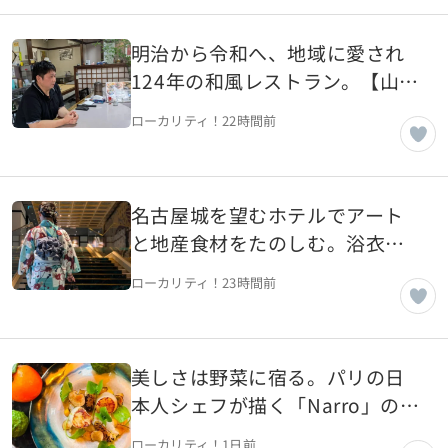
明治から令和へ、地域に愛され
124年の和風レストラン。【山形
県中山町】
ローカリティ！
22時間前
名古屋城を望むホテルでアート
と地産食材をたのしむ。浴衣で
過ごす母娘の夏の記憶【愛知県
ローカリティ！
23時間前
名古屋市】
美しさは野菜に宿る。パリの日
本人シェフが描く「Narro」の芸
術的一皿【フランス・パリ】
ローカリティ！
1日前