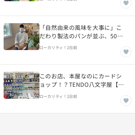
「自然由来の風味を大事に」こ
だわり製法のパンが並ぶ、50年
続く老舗パン屋【山形県山形
ローカリティ！
2日前
市】
このお店、本屋なのにカードシ
ョップ！？TENDO八文字屋【山
形県天童市】
ローカリティ！
2日前