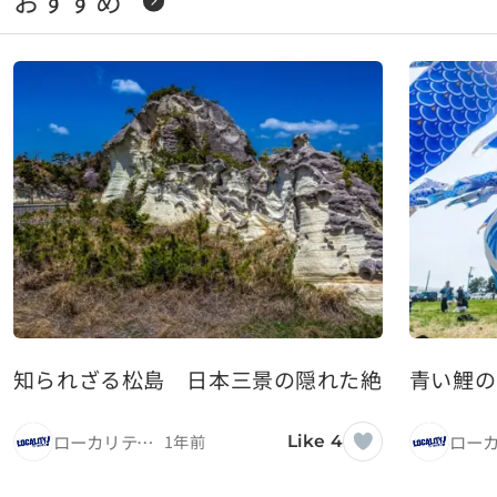
おすすめ
知られざる松島 日本三景の隠れた絶景スポッ
青い鯉の
ローカリティ！
1年前
Like 4