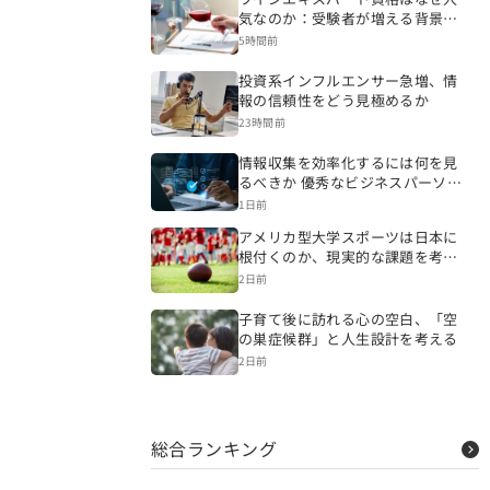
気なのか：受験者が増える背景を
読み解く
5時間前
投資系インフルエンサー急増、情
報の信頼性をどう見極めるか
23時間前
情報収集を効率化するには何を見
るべきか 優秀なビジネスパーソン
の情報源と仕事への生かし方
1日前
アメリカ型大学スポーツは日本に
根付くのか、現実的な課題を考え
る
2日前
子育て後に訪れる心の空白、「空
の巣症候群」と人生設計を考える
2日前
総合ランキング