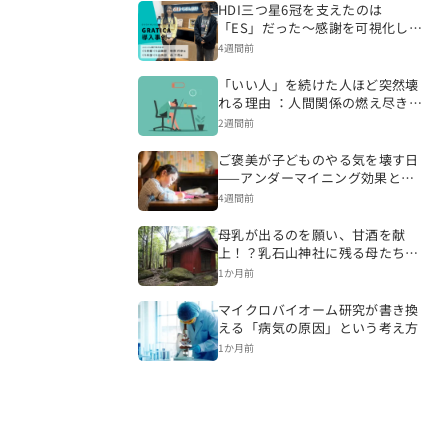
HDI三つ星6冠を支えたのは
「ES」だった～感謝を可視化し、
CSを変える組織づくりへ～
4週間前
「いい人」を続けた人ほど突然壊
れる理由 ：人間関係の燃え尽きが
起きるまで
2週間前
ご褒美が子どものやる気を壊す日
——アンダーマイニング効果と内
発的動機の話
4週間前
母乳が出るのを願い、甘酒を献
上！？乳石山神社に残る母たちの
祈り【福島県鏡石町】
1か月前
マイクロバイオーム研究が書き換
える「病気の原因」という考え方
1か月前