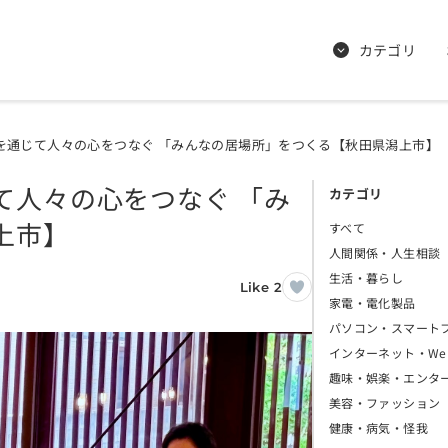
カテゴリ
を通じて人々の心をつなぐ 「みんなの居場所」をつくる【秋田県潟上市】
て人々の心をつなぐ 「み
カテゴリ
上市】
すべて
人間関係・人生相談
生活・暮らし
Like 2
家電・電化製品
パソコン・スマート
インターネット・We
趣味・娯楽・エンタ
美容・ファッション
健康・病気・怪我