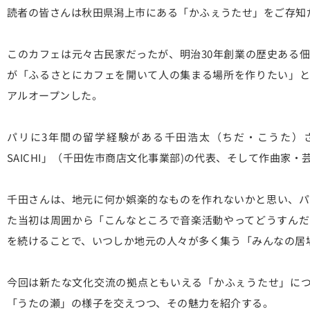
読者の皆さんは秋田県潟上市にある「かふぇうたせ」をご存知
このカフェは元々古民家だったが、明治30年創業の歴史ある
が「ふるさとにカフェを開いて人の集まる場所を作りたい」と
アルオープンした。
パリに3年間の留学経験がある千田浩太（ちだ・こうた）さんは
SAICHI」（千田佐市商店文化事業部)の代表、そして作曲家
千田さんは、地元に何か娯楽的なものを作れないかと思い、パ
た当初は周囲から「こんなところで音楽活動やってどうすんだ
を続けることで、いつしか地元の人々が多く集う「みんなの居
今回は新たな文化交流の拠点ともいえる「かふぇうたせ」につい
「うたの瀬」の様子を交えつつ、その魅力を紹介する。