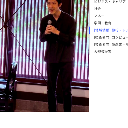
ビジネス・キャリア
社会
マネー
学問・教育
[地域情報] 旅行・レ
[技術者向] コンピュ
[技術者向] 製造業・
大規模災害