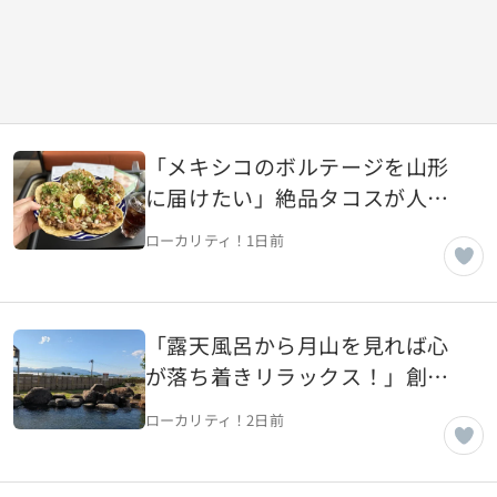
「メキシコのボルテージを山形
に届けたい」絶品タコスが人気
のメキシコ料理店【山形県山形
ローカリティ！
1日前
市】
「露天風呂から月山を見れば心
が落ち着きリラックス！」創業
25年、市民人気の温泉施設【山
ローカリティ！
2日前
形県天童市】