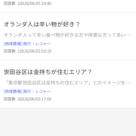
回答数
2
2026/08/05 20:40
オランダ人は辛い物が好き？
オランダ人って辛い食べ物が好きな方や得意な方って多いの
ですか？オランダではインドネシア料理はポピュラーで家庭
[地域情報] 旅行・レジャー
でも作られたりオランダ国内にはインドネシア料理店が多く
回答数
1
2026/08/02 02:15
あるみたいでインドネシア料理を皿に盛り付け並べるビュッ
フェ式のライスターフェルって言うのがあったりしますが、
インドネシア料理は辛いのが多いみたいですが、オランダ人
世田谷区は金持ちが住むエリア？
は辛い食べ物が好きな方や得意な方って多いのでしょうか？
「東京都世田谷区は金持ちの住むエリア」とのイメージを持
ちますか？
[地域情報] 旅行・レジャー
回答数
3
2026/08/03 17:09