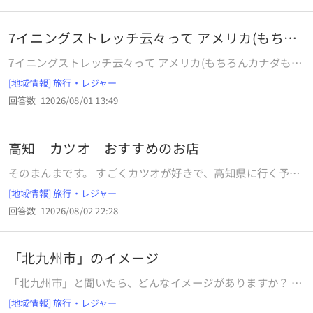
7イニングストレッチ云々って アメリカ(もちろ
んカ
7イニングストレッチ云々って アメリカ(もちろんカナダも)
の野球のプロや学生野球のそれなりに大きな大会ではかなら
[地域情報] 旅行・レジャー
ずやるものなんですかね？ 逆にメキシコや中南米はスペイン
回答数
1
2026/08/01 13:49
語文化圏たからそんな事はしない 感じなんですかね？
高知 カツオ おすすめのお店
そのまんまです。 すごくカツオが好きで、高知県に行く予定
です。 高知市内と足摺岬方面でおすすめのお店ありません
[地域情報] 旅行・レジャー
か？ 予算5000円以内のお店を何店舗かいただけるとありが
回答数
1
2026/08/02 22:28
たいです。 5，6切れでは満足できないくらい好きです。 カツ
オだけで腹を満たしたいくらい好きです。
「北九州市」のイメージ
「北九州市」と聞いたら、どんなイメージがありますか？ ど
うぞ教えて下さい。よろしくお願いいたします。
[地域情報] 旅行・レジャー