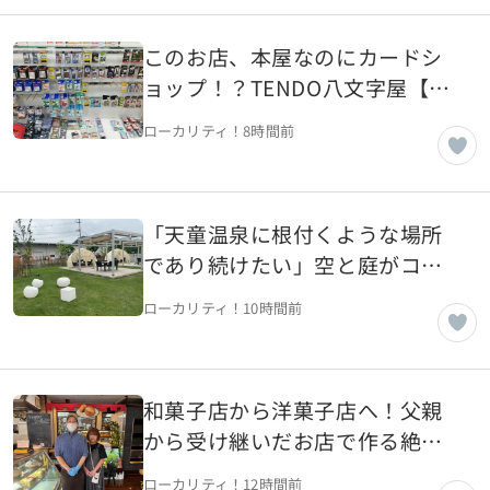
このお店、本屋なのにカードシ
ョップ！？TENDO八文字屋【山
形県天童市】
ローカリティ！
8時間前
「天童温泉に根付くような場所
であり続けたい」空と庭がコン
セプトのカフェ【山形県天童
ローカリティ！
10時間前
市】
和菓子店から洋菓子店へ！父親
から受け継いだお店で作る絶品
洋菓子【山形県山形市】
ローカリティ！
12時間前