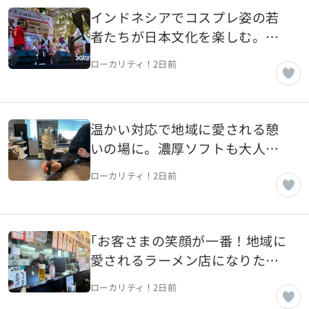
インドネシアでコスプレ姿の若
者たちが日本文化を楽しむ。チ
カラン「さくら祭り」【インド
ローカリティ！
2日前
ネシア・チカラン】
温かい対応で地域に愛される憩
いの場に。濃厚ソフトも大人気
EKI TERRACE NANYO【山形県南
ローカリティ！
2日前
陽市】
｢お客さまの笑顔が一番！地域に
愛されるラーメン店になりたい｣
心に残るラーメン作りを目指す
ローカリティ！
2日前
｢ぬーぼうチャウチャウ｣【山形