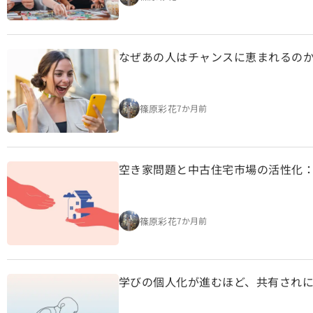
なぜあの人はチャンスに恵まれるの
篠原彩花
7か月前
空き家問題と中古住宅市場の活性化
篠原彩花
7か月前
学びの個人化が進むほど、共有され