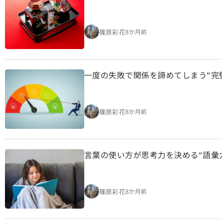
篠原彩花
8か月前
一度の失敗で関係を諦めてしまう“完
篠原彩花
8か月前
言葉の使い方が思考力を決める“語彙
篠原彩花
8か月前