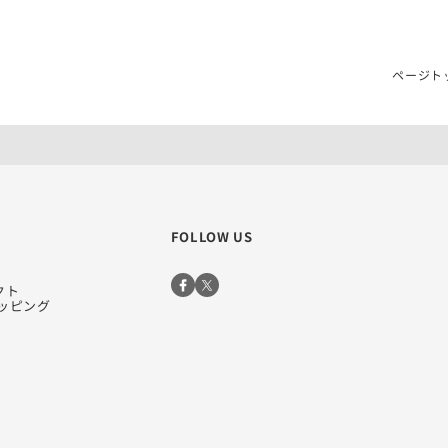
ページト
FOLLOW US
クト
ョッピング