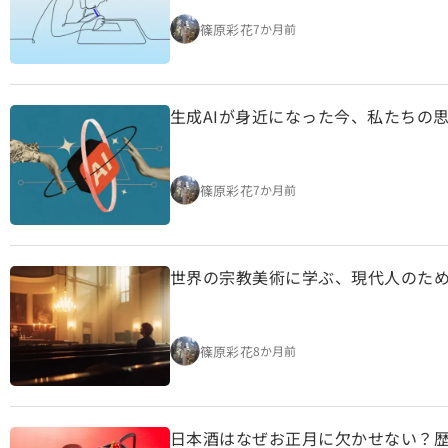
篠原彩花
7か月前
生成AIが身近になった今、私たちの
篠原彩花
7か月前
世界の宗教美術に学ぶ、現代人のた
篠原彩花
8か月前
日本酒はなぜお正月に欠かせない？