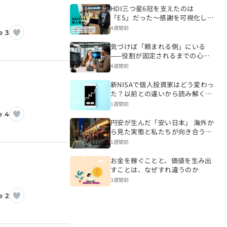
HDI三つ星6冠を支えたのは
「ES」だった～感謝を可視化し、
CSを変える組織づくりへ～
4週間前
e 3
気づけば「頼まれる側」にいる
——役割が固定されるまでの心理
的プロセス
4週間前
新NISAで個人投資家はどう変わっ
た？以前との違いから読み解く資
産形成
1週間前
e 4
円安が生んだ「安い日本」 海外か
ら見た実態と私たちが向き合うべ
き現実
1週間前
お金を稼ぐことと、価値を生み出
すことは、なぜすれ違うのか
3週間前
e 2