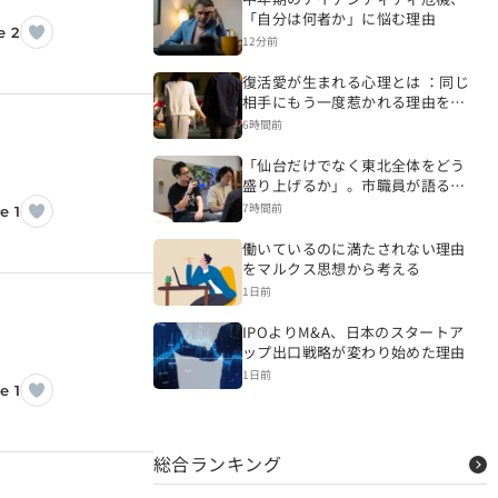
「自分は何者か」に悩む理由
e 2
12分前
復活愛が生まれる心理とは ：同じ
相手にもう一度惹かれる理由を探
る
6時間前
「仙台だけでなく東北全体をどう
盛り上げるか」。市職員が語る東
北全体を見据えた仙台市のローカ
7時間前
e 1
ル×起業【宮城県仙台市】
働いているのに満たされない理由
をマルクス思想から考える
1日前
IPOよりM&A、日本のスタートア
ップ出口戦略が変わり始めた理由
1日前
e 1
総合ランキング