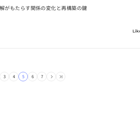
理解がもたらす関係の変化と再構築の鍵
Lik
3
4
5
6
7