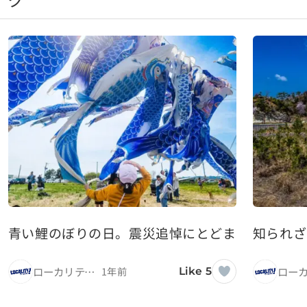
青い鯉のぼりの日。震災追悼にとどまらない「1
知られ
ローカリティ！
1年前
Like 5