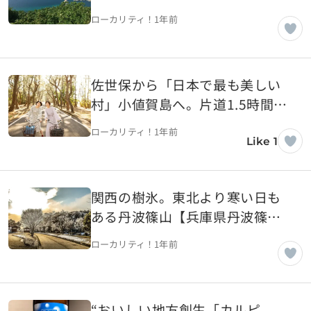
会える「高島」【長崎県佐世保
ローカリティ！
1年前
市】
佐世保から「日本で最も美しい
村」小値賀島へ。片道1.5時間の
ショートトリップ！【長崎県小
ローカリティ！
1年前
値賀町】
Like 1
関西の樹氷。東北より寒い日も
ある丹波篠山【兵庫県丹波篠山
市】
ローカリティ！
1年前
“おいしい地方創生「カルピ