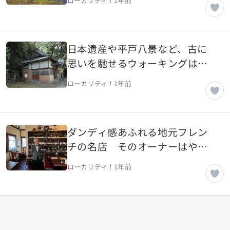
ローカリティ！
1年前
崎県佐世保市】
日本遺産や平戸八景など、古に
思いを馳せるウォーキングはい
かが【長崎県佐世保市】
ローカリティ！
1年前
ダンディ感あふれる地元フレン
チの名店 そのオーナーはやは
りただ者ではなかった！【千葉
ローカリティ！
1年前
県我孫子市】