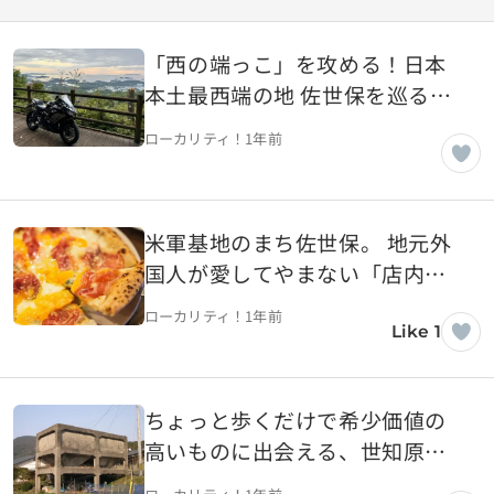
「西の端っこ」を攻める！日本
本土最西端の地 佐世保を巡るお
すすめツーリングコース【長崎
ローカリティ！
1年前
県佐世保市】
米軍基地のまち佐世保。 地元外
国人が愛してやまない「店内が
外国人でいっぱい！」なピザ、ハ
ローカリティ！
1年前
ワイアン、ＮＺ料理【長崎県佐
Like 1
世保市】
ちょっと歩くだけで希少価値の
高いものに出会える、世知原の
炭鉱跡と石橋群をめぐる旅【長