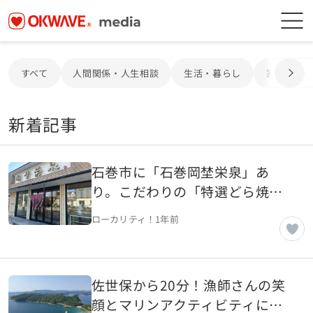
すべて
人間関係・人生相談
生活・暮らし
家電・電
新着記事
石巻市に「石巻岡埜栄泉」あ
り。こだわりの「特選どら焼
き」は口の中に至福のひととき
ローカリティ！
1年前
をもたらす絶品【宮城県石巻
市】
佐世保から20分！漁師さんの笑
顔とマリンアクティビティに出