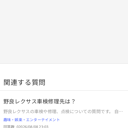
関連する質問
野良レクサス車検修理先は？
野良レクサスの車検や修理、点検についての質問です。 自分
は欲しいカラーオプション等が付いているものがCPO、新車
趣味・娯楽・エンターテイメント
に売っておらずしょうがなく、他の中古車で購入したのです
回答数
0
2026/08/08 23:03