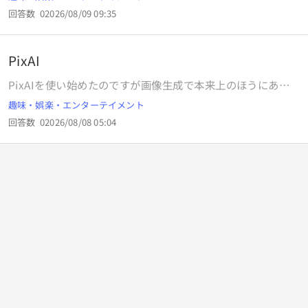
回答数
0
2026/08/09 09:35
PixAI
PixAIを使い始めたのですが画像生成で本来上のほうにある
はずの画像参照の項目がありません。ページを更新した際に
趣味・娯楽・エンターテイメント
一瞬出るのですがすぐに消えてしまいます。どうすれば使え
回答数
0
2026/08/08 05:04
るようになるでしょうか？ お問い合わせをしているのですが
来週にならないと返信がこないとのことなのでわかる方いら
っしゃったらお願いいたします。