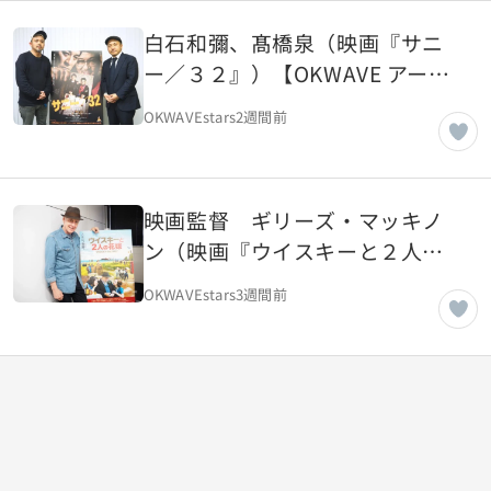
白石和彌、髙橋泉（映画『サニ
ー／３２』）【OKWAVE アーカ
イブ｜2018年2月取材】
OKWAVEstars
2週間前
映画監督 ギリーズ・マッキノ
ン（映画『ウイスキーと２人の
花嫁』）【OKWAVE アーカイブ
OKWAVEstars
3週間前
｜2018年2月取材】