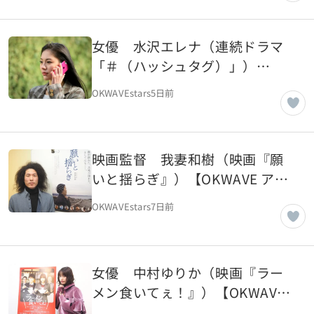
女優 水沢エレナ（連続ドラマ
「＃（ハッシュタグ）」）
【OKWAVE アーカイブ｜2018年
OKWAVEstars
5日前
3月取材】
映画監督 我妻和樹（映画『願
いと揺らぎ』）【OKWAVE アー
カイブ｜2018年3月取材】
OKWAVEstars
7日前
女優 中村ゆりか（映画『ラー
メン食いてぇ！』）【OKWAVE
アーカイブ｜2018年3月取