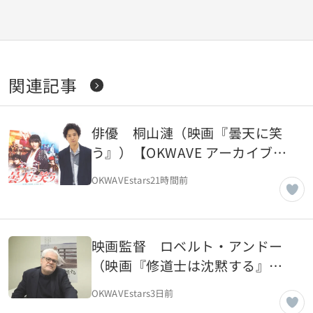
関連記事
俳優 桐山漣（映画『曇天に笑
う』）【OKWAVE アーカイブ｜
2018年3月取材】
OKWAVEstars
21時間前
映画監督 ロベルト・アンドー
（映画『修道士は沈黙する』）
【OKWAVE アーカイブ｜2018年
OKWAVEstars
3日前
3月取材】