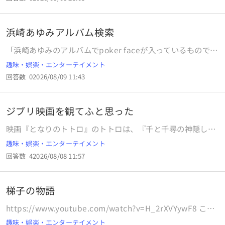
が、 あとのことを何も考えていませんでした。 ほぼ新車と
同価格で購入したのですが、 現状俗に言う野良レクサスと同
じになってしまっています。 レクサスディーラーに聞いたと
浜崎あゆみアルバム検索
ころCPOか新車購入した人以外の入庫は拒否していると言わ
れました。 その場合もし、修理したい、車検を通したいと言
「浜崎あゆみのアルバムでpoker faceが入っているものでa
った場合どこにお願いすればいいのでしょうか？ オートバッ
song forでもなくてａ complete all singlesでもなくリミッ
趣味・娯楽・エンターテイメント
クスや街の整備工場などにレクサスの部品や、専用の診断機
クス盤でもないものはありませんか？」という質問をyahoo
等があるとは思えないのですが。 また事故した場合の受け入
回答数
0
2026/08/09 11:43
知恵袋に載せてくださる方を探しています。お願いします載
れ先にレクサスのディーラーに入れない場合修理はできるの
せてください。
でしょうか？ 無知なので、丁寧に教えて頂けると助かりま
す。 補足です。 購入した販売店は納車時、納車後に不備が多
ジブリ映画を観てふと思った
すぎる、また対応が悪すぎるため、その店との関わりは切っ
映画『となりのトトロ』のトトロは、『千と千尋の神隠し』
てしまっています。なので販売店以外でお願いします。 あ
のハクに相当する存在だと考えました。この考えについてど
と、車検費用はどのくらいいりますか？
趣味・娯楽・エンターテイメント
う思われますか？ 理由としては、どちらのキャラクターも主
回答数
4
2026/08/08 11:57
人公にとって頼もしい存在であることが共通点だと感じるか
らです。
梯子の物語
https://www.youtube.com/watch?v=H_2rXVYywF8 これ
は実話ですか？ 本当に掲示板にあったのか
趣味・娯楽・エンターテイメント