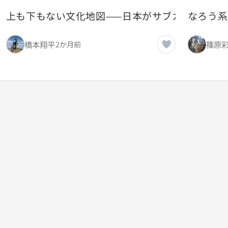
上も下もない文化地図——日本がサブカルとハイ
なろう系
橋本翔平
篠原
2か月前