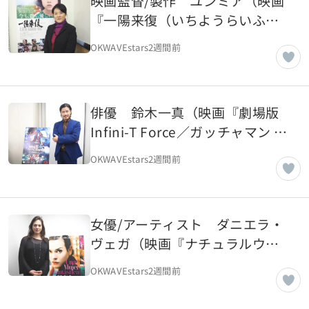
映画監督/製作 ユンミア（映画
『一陽来復（いちようらいふ
く）Life Goes On』）
OKWAVEstars
2週間前
【OKWAVE アーカイブ｜2018年
3月取材】
俳優 鈴木一真（映画『劇場版
Infini-T Force／ガッチャマン さ
らば友よ』）【OKWAVE アーカ
OKWAVEstars
2週間前
イブ｜2018年2月取材】
女優/アーティスト ダニエラ・
ヴェガ（映画『ナチュラルウー
マン』）【OKWAVE アーカイブ
OKWAVEstars
2週間前
｜2018年2月取材】