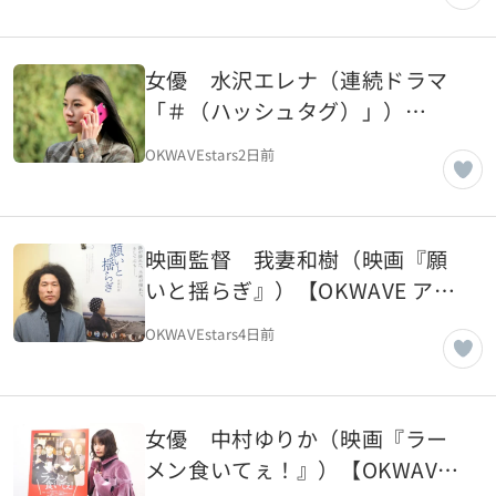
女優 水沢エレナ（連続ドラマ
「＃（ハッシュタグ）」）
【OKWAVE アーカイブ｜2018年
OKWAVEstars
2日前
3月取材】
映画監督 我妻和樹（映画『願
いと揺らぎ』）【OKWAVE アー
カイブ｜2018年3月取材】
OKWAVEstars
4日前
女優 中村ゆりか（映画『ラー
メン食いてぇ！』）【OKWAVE