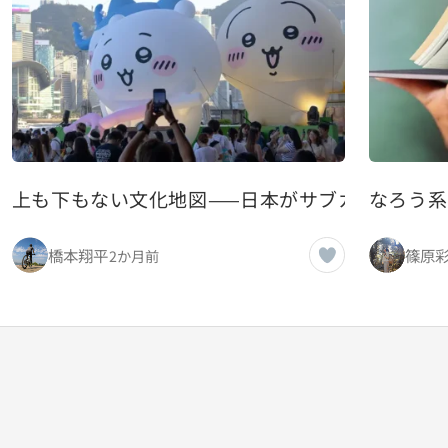
上も下もない文化地図——日本がサブカルとハイ
なろう系
橋本翔平
篠原
2か月前