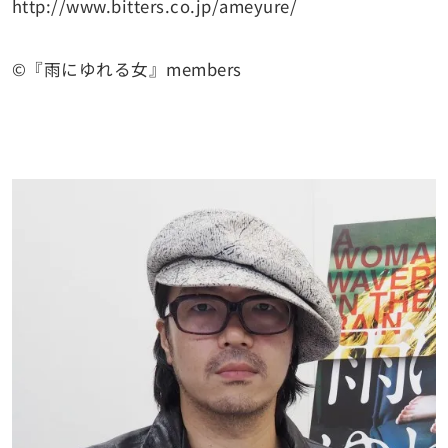
http://www.bitters.co.jp/ameyure/
©『雨にゆれる女』members