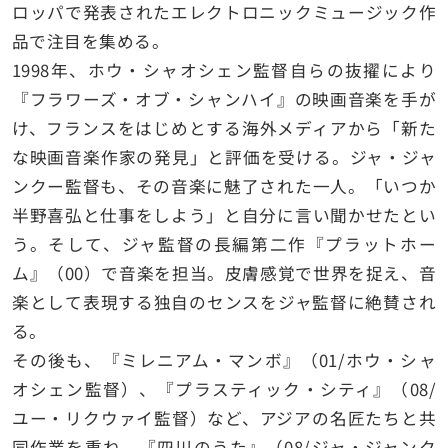
ロッパで発表されたエレクトロニックミュージック作
品で注目を集める。
1998年、ホウ・シャオシェン監督自らの抜擢により
『フラワーズ・オブ・シャンハイ』の映画音楽を手が
け、フランスをはじめとする海外メディアから「新た
な映画音楽作家の発見」と評価を受ける。ジャ・ジャ
ンクー監督も、その音楽に魅了された一人。「いつか
半野喜弘と仕事をしよう」と自分に言い聞かせたとい
う。そして、ジャ監督の長編第二作『プラットホー
ム』（00）で音楽を担当。皮膚感覚で世界を捉え、音
楽として表現する独自のセンスをジャ監督に絶賛され
る。
その後も、『ミレニアム・マンボ』（01/ホウ・シャ
オシェン監督）、『プラスティック・シティ』（08/
ユー・リクウァイ監督）など、アジアの名匠たちと共
同作業を重ね、『四川のうた』（08/ジャ・ジャンク