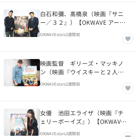
白石和彌、髙橋泉（映画『サニ
ー／３２』）【OKWAVE アーカ
イブ｜2018年2月取材】
OKWAVEstars
2週間前
映画監督 ギリーズ・マッキノ
ン（映画『ウイスキーと２人の
花嫁』）【OKWAVE アーカイブ
OKWAVEstars
2週間前
｜2018年2月取材】
女優 池田エライザ（映画『チ
ェリーボーイズ』）【OKWAVE
アーカイブ｜2018年2月取
OKWAVEstars
3週間前