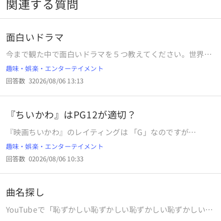
関連する質問
面白いドラマ
今まで観た中で面白いドラマを５つ教えてください。世界各
国のドラマを含みます。ドラマのジャンルと何が良いのかも
趣味・娯楽・エンターテイメント
短文でいいので教えてください。
回答数
3
2026/08/06 13:13
『ちいかわ』はPG12が適切？
『映画ちいかわ』のレイティングは 「G」なのですが
「PG12」のほうが適切ではないのでしょうか？ 映画をご覧
趣味・娯楽・エンターテイメント
になった方の見解はいかがですか？
回答数
0
2026/08/06 10:33
曲名探し
YouTubeで「恥ずかしい恥ずかしい恥ずかしい恥ずかしい彼
女の前でおならした穴があったら入りたいー穴があったら入