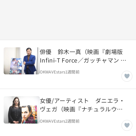
俳優 鈴木一真（映画『劇場版
Infini-T Force／ガッチャマン さ
らば友よ』）【OKWAVE アーカ
OKWAVEstars
1週間前
イブ｜2018年2月取材】
女優/アーティスト ダニエラ・
ヴェガ（映画『ナチュラルウー
マン』）【OKWAVE アーカイブ
OKWAVEstars
2週間前
｜2018年2月取材】