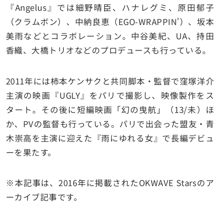
『Angelus』では細野晴臣、ハナレグミ、原田郁子
（クラムボン）、中納良恵（EGO-WRAPPIN’）、坂本
美雨などとコラボレーション。中谷美紀、UA、持田
香織、大橋トリオなどのプロデュースも行っている。
2011年には柿本ケンサクと共同脚本・監督で窪塚洋介
主演の映画『UGLY』をパリで撮影し、映像製作をス
タート。その後に短編映画「幻の曳航」（13/未）ほ
か、PVの監督も行っている。パリで出会った盟友・青
木崇高を主演に迎えた『雨にゆれる女』で長編デビュ
ーを果たす。
※
本記事は、2016年に掲載された
OKWAVE Stars
のア
ーカイブ記事です。