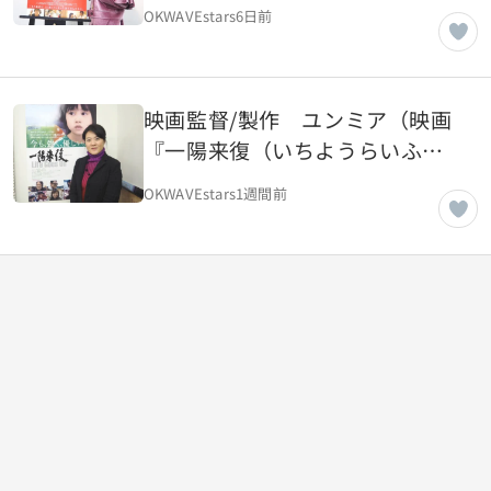
アーカイブ｜2018年3月取
OKWAVEstars
6日前
材】
映画監督/製作 ユンミア（映画
『一陽来復（いちようらいふ
く）Life Goes On』）
OKWAVEstars
1週間前
【OKWAVE アーカイブ｜2018年
3月取材】