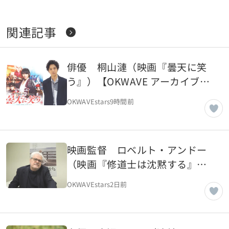
関連記事
俳優 桐山漣（映画『曇天に笑
う』）【OKWAVE アーカイブ｜
2018年3月取材】
OKWAVEstars
9時間前
映画監督 ロベルト・アンドー
（映画『修道士は沈黙する』）
【OKWAVE アーカイブ｜2018年
OKWAVEstars
2日前
3月取材】