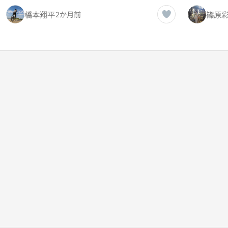
橋本翔平
篠原
2か月前