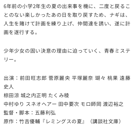
6年前の小学2年生の夏の出来事を機に、二度と戻るこ
とのない楽しかったあの日を取り戻すため、ナギは、
人生を賭けて計画を練り上げ、仲間達を誘い、遂に計
画を遂行する。
少年少女の固い決意の理由に迫っていく、青春ミステ
リー。
出演：前田旺志郎 菅原麗央 平塚麗奈 瑚々 桃果 遠藤
史人
椋田涼 城之内正明 たくみ稜
中村ゆり スネオヘアー 田中要次 モロ師岡 渡辺裕之
監督・脚本：五藤利弘
原作：竹吉優輔『レミングスの夏』（講談社文庫）