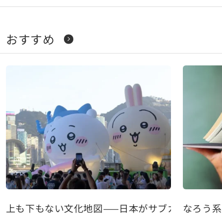
おすすめ
上も下もない文化地図——日本がサブカルとハイ
なろう系