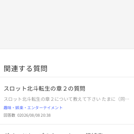
関連する質問
スロット北斗転生の章２の質問
スロット北斗転生の章２について教えて下さい たまに（同じ
日・同じ台で）無限天破が続いたり（BONUS２回連続天破
趣味・娯楽・エンターテイメント
から当選）、一日に３回とかの日もあります。たまたまでな
回答数
0
2026/08/08 20:38
く、設定とか、モードの継続などが関係してるんですか？、
あと、右上がりにチェリー並ぶ形は、いわゆる強チェです
か？