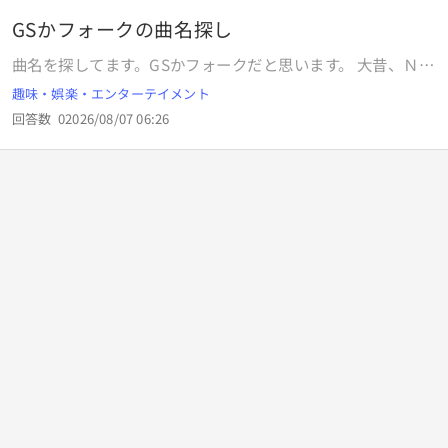
に試合をスピーディに進めて、 13時台、14時台、15時台は
試合をなくし、 第三試合は夕方から、第四試合はナイターで
GSかフォークの曲名探し
行う、というなら 「暑い時間帯を避けて」 となると思いま
曲名を探してます。GSかフォークだと思います。 大昔、ＮＨ
すが、これではわざわざ一番暑い時間帯に試合をしていま
Ｋ・FMで聴いた曲です。 曲の途中で、カセットテープに録
す。 これ、どういうことなのでしょうか？ ナイターの照明電
趣味・娯楽・エンターテイメント
音し、曲の途中でテープが終わってしまいました。 以下がそ
気料がもったいないのでしょうか？ （甲子園の照明は全面的
回答数
0
2026/08/07 06:26
の歌詞。 「昨日は楽しい日曜日だったから〜、髪を指でとか
にLEDに置き換わったので、ゼロ円ではないものの、電気代
し、ベルトを締めて、寝ぼけ眼（まなこ）で行ってきます。8
は抑えられると思うのですが・・・） やっぱり高野連のじじ
時の電車に間に合うように、鞄を小脇に小走りで、満員電車
いどもは 「暑い時間帯に苦しみながら試合をするのが高校野
に揺られ揺られて、駅に着いたら又乗り換え、朝が来る事は
球じゃて わしも苦しみながら野球をやって今があるんじゃ
分かってるけど昨日は楽しい日曜日だったから〜」です。宜
若い連中もこのぐらい耐えてもらわんとのう」 と思ってる
しくお願い致します。
んでしょうか？