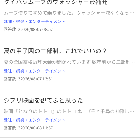
ダイハツムーブのウォッシャー液補充
ムーブ借りて初めて乗りました。ウォッシャー液なくなった
ので補充しようと思ったら補充口が奥まったところにありボ
趣味・娯楽・エンターテイメント
トルの口をあてることができません。仕方ないので少しこぼ
回答数
2
2026/08/07 08:52
しながら上から垂らして入れたのですが、こぼさずに入れる
には漏斗とホースが必要です。 レイアウトの設計する人間て
使う人のこと考えてないんでしょうか、それともダイハツと
夏の甲子園の二部制。これでいいの？
いう会社のレベルでしょうか？ ちなみに5年前の車です。
夏の全国高校野球大会が開かれています 数年前から二部制、
という名のもとに、朝と晩にだけ試合をするようになりまし
趣味・娯楽・エンターテイメント
た 今年も、おととい、熱い日中を避けて夕方4時から開会式
回答数
3
2026/08/07 13:31
が始まり、その後、開幕戦がありました 昨日は、第一試合が
朝8時から、その後の第二試合、第三試合は夕方以降になり
ました ところが今日の第三日目は4試合組まれています アナ
ジブリ映画を観てふと思った
ウンサーは「熱い日中をさけて試合が組まれます」といって
いますが、今から始まる第二試合は昼13：30からです。 日
映画『となりのトトロ』のトトロは、『千と千尋の神隠し』
中の温度は14時過ぎが一番高い、というのは常識です。 とい
のハクに相当する存在だと考えました。この考えについてど
趣味・娯楽・エンターテイメント
う事は、今から一番暑い時間帯に試合をするわけです。 こ
う思われますか？ 理由としては、どちらのキャラクターも主
れ、おかしいのでは？ 暑い時間帯を避けるなら、第一試合の
回答数
3
2026/08/08 11:57
人公にとって頼もしい存在であることが共通点だと感じるか
後、すぐに第二試合を行なって、12：30ごろには終わるよう
らです。