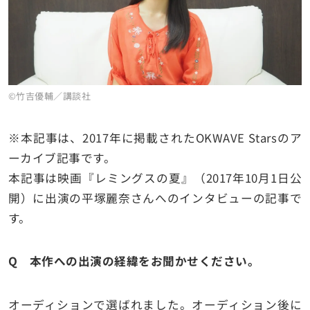
©竹吉優輔／講談社
※
本記事は、2017年に掲載された
OKWAVE Stars
のア
ーカイブ記事です。
本記事は映画『レミングスの夏』（
2017
年
10
月
1
日公
開）に出演の平塚麗奈さん
への
インタビューの記事で
す。
Q 本作への出演の経緯をお聞かせください。
オーディションで選ばれました。オーディション後に