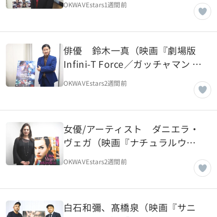
OKWAVEstars
1週間前
【OKWAVE アーカイブ｜2018年
3月取材】
俳優 鈴木一真（映画『劇場版
Infini-T Force／ガッチャマン さ
らば友よ』）【OKWAVE アーカ
OKWAVEstars
2週間前
イブ｜2018年2月取材】
女優/アーティスト ダニエラ・
ヴェガ（映画『ナチュラルウー
マン』）【OKWAVE アーカイブ
OKWAVEstars
2週間前
｜2018年2月取材】
白石和彌、髙橋泉（映画『サニ