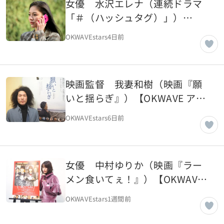
女優 水沢エレナ（連続ドラマ
「＃（ハッシュタグ）」）
【OKWAVE アーカイブ｜2018年
OKWAVEstars
4日前
3月取材】
映画監督 我妻和樹（映画『願
いと揺らぎ』）【OKWAVE アー
カイブ｜2018年3月取材】
OKWAVEstars
6日前
女優 中村ゆりか（映画『ラー
メン食いてぇ！』）【OKWAVE
アーカイブ｜2018年3月取
OKWAVEstars
1週間前
材】