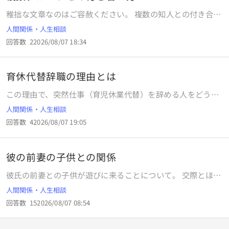
じられませんでした。 20代の時のそういう人がいなかった
した。 そしたら今週は、兄と会ってくると言われた次の日は
稚拙な文章なのはご容赦ください。 複数の知人との付き合い
わけではないですが、とても稀なことで「今回は運がなかっ
出先と家が近くて直帰できたからいつもより早く帰れた。と
方について。 例えば複数の遊ぶグループがあったとして、嫌
たな」と思うくらいでした。 しかしアラフォーになってから
人間関係・人生相談
言われて 17時過ぎには家に着いたそうです。 そこから、17
われたくがないが故にどうしてもバランスよく色んなグルー
会う男性のほぼ全員がこんな感じです。 私にとっての「若い
時半にはもう寝る準備できたと言われて連絡が途絶え 次に来
回答数
2
2026/08/07 18:34
プと遊ぼうとしてしまいます。 また、今日はこの人達と遊ぼ
うちはモテる」というのは世間とは違い、「対等な人間とし
たのは翌朝でした。 こんな日が続くと、本当なのかなと疑っ
うと決めて遊んでいる最中も、遊んでいないグループにこれ
て扱って貰える」という話であって、それを過ぎたら見下さ
てしまうのですが わたしの考えすぎでしょうか。？
をきっかけに付き合いが悪くて嫌われたんじゃないかといつ
れるのか…と。 そして世の中の男性は、恋愛対象外の男性に
育休代替辞職の理由とは
も思ってしまいます。 なにか気にしなくなる方法はあります
ここまで冷徹なのかとビックリしました。 お見合いパーティ
か？
ーでも、隣の若い美人の時は楽しそうに会話していたのに、
この理由で、突然仕事（育児休業代替）を辞める人をどう思
私が前に座ると無言で携帯を触りだすとかもありました。 男
いますか？ 親を交通事故で亡くし、その裁判に被害者として
人間関係・人生相談
性と会うたびに自尊心をすり減らすので婚活は辞めました
参加する予定なのだそうです。 しかし、現場の勤務状況から
（ちなみに職場は既婚男性しかいないので、職場恋愛するつ
回答数
4
2026/08/07 19:05
して、どうしても休みをあげられないと上司に言われたんだ
もりはありません） 40近い女の扱いなんてこんなものです
そう。 そこで、「裁判のために休めないなら、私は仕事を辞
かね？それとも私がそんな扱いを受ける程度の価値というこ
めます」 と言っているんだそう。 皆様は、この有期雇用の非
となのでしょうか？
彼の前妻の子供との関係
正規社員をどう思いますか？
彼氏の前妻との子供が遊びに来ることについて。 交際とほぼ
同時に同棲して1年半、私27彼は35です。 彼は自営業をして
人間関係・人生相談
おり店と併設して建てられた家があり、そこで同棲していま
回答数
15
2026/08/07 08:54
す。 バツイチで、小学３年生になる男の子が居て、前妻が引
きとり近くに住んでいます。 最初は、「明日8時ぐらいから
16時半には迎えに来るらしいけど子供が来るって。朝のバタ