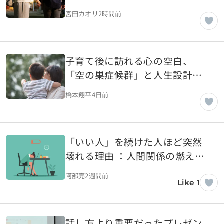
を探る
宮田カオリ
2時間前
子育て後に訪れる心の空白、
「空の巣症候群」と人生設計を
考える
橋本翔平
4日前
「いい人」を続けた人ほど突然
壊れる理由 ：人間関係の燃え尽
きが起きるまで
阿部亮
2週間前
Like 1
話し方より重要だったプレゼン