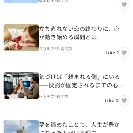
橋本翔平
4週間前
立ち直れない恋の終わりに、心
が動き始める瞬間とは
長谷川マリ
4週間前
Like 1
気づけば「頼まれる側」にいる
——役割が固定されるまでの心理
的プロセス
松下英二
4週間前
Like 2
夢を諦めたことで、人生が豊か
になった人がいる理由