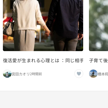
復活愛が生まれる心理とは ：同じ相手にもう一
子育て後
宮田カオリ
橋本
2時間前