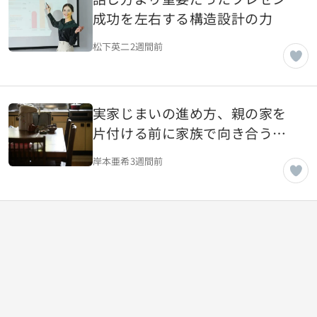
成功を左右する構造設計の力
松下英二
2週間前
実家じまいの進め方、親の家を
片付ける前に家族で向き合うべ
き現実
岸本亜希
3週間前