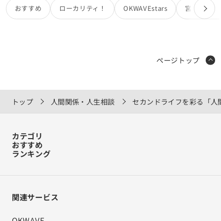
ちでゴロゴロしているかのように言われてとても腹が立ちま
おすすめ
ローカリティ！
OKWAVEstars
宮田カオリ
した。 彼は子供が来たらすぐリビングに布団を持って行って
そこで過ごしています。 私は話しかけられず空気として扱わ
れます。 わたしは何も知る権利が無いのでしょうか。心が狭
いのでしょうか。 夏休みだし、来ることに関しては仕方がな
いと思っていました。が、今のままだと子供にも彼にも本当
ページトップ
にイライラしてしまいます。寝室で1日過ごし子供と彼が自
分なんて居ないことにしてはしゃぐ声が憎く思ってしまいま
す。こんなふうに思いたくなかった。自分はなんなんだろう
と思って苦しいです。
トップ
人間関係・人生相談
セカンドライフを彩る「人
カテゴリ
おすすめ
ランキング
関連サービス
OKWAVE