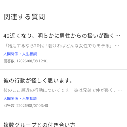
関連する質問
40近くなり、明らかに男性からの扱いが酷くな
った
「婚活するなら20代！若ければどんな女性でもモテる」 そ
ういった話を見聞きして、私は20代の頃に婚活していまし
人間関係・人生相談
た。 しかしながら、これといって当時はモテているという感
回答数
1
2026/08/08 12:01
覚はありませんでした。私は見た目も悪かったため、男性か
らの申し込みは同年代の女性の半分以下でしたし。 病気で入
院することになったのをきっかけに、結局成婚することのな
彼の行動が怪しく思います。
いまま、いったん婚活は辞めました。 その後、病気も完治
し、「最後の30代のうちに」と婚活を始めましたが。 明ら
彼のここ最近の行動についてです。 彼は兄弟で仲が良く、よ
かに20代の頃と扱いが違います。 まずマッチング自体が難し
く出かけることもあると聞いてるし わたし含めて3人で出か
人間関係・人生相談
いですし、マッチングしてもLINEの既読無視、デート約束の
けたこともあります。 それが先週と今週続けて、仕事を早め
バックれ。遅刻しても一言も謝らない。 デート中も1時間ま
回答数
2
2026/08/07 03:40
に切り上げて兄とご飯に行ってくるという日がありました。
るまる仕事の愚痴とか、「女はバカだから」みたいな女下げ
彼は毎日のように残業と聞いているから、珍しいなと思いま
が頻繁に入ったり。「ブスなのに結婚したいの？笑」という
した。 二週連続というのはなかったので、最近多いなと思い
暴言。 「相手と楽しく会話しよう」という気持ちが微塵も感
複数グループとの付き合い方
ました。 ただ、兄とあってる間も連絡はいつも通りきていま