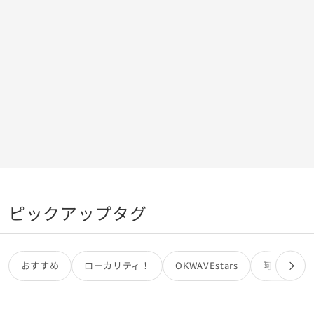
時半にはもう寝る準備できたと言われて連絡が途絶え 次に来
たのは翌朝でした。 こんな日が続くと、本当なのかなと疑っ
てしまうのですが わたしの考えすぎでしょうか。？
ピックアップタグ
おすすめ
ローカリティ！
OKWAVEstars
阿部亮