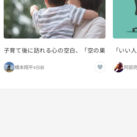
子育て後に訪れる心の空白、「空の巣症候群」と
「いい人
橋本翔平
阿部
4日前