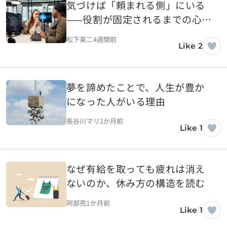
気づけば「頼まれる側」にいる
——役割が固定されるまでの心理
的プロセス
松下英二
4週間前
Like 2
夢を諦めたことで、人生が豊か
になった人がいる理由
長谷川マリ
1か月前
Like 1
なぜ有給を取っても疲れは消え
ないのか、休み方の構造を読む
阿部亮
1か月前
Like 1