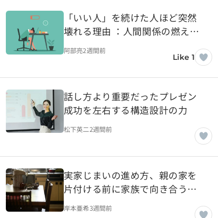
「いい人」を続けた人ほど突然
壊れる理由 ：人間関係の燃え尽
きが起きるまで
阿部亮
2週間前
Like 1
話し方より重要だったプレゼン
成功を左右する構造設計の力
松下英二
2週間前
実家じまいの進め方、親の家を
片付ける前に家族で向き合うべ
き現実
岸本亜希
3週間前