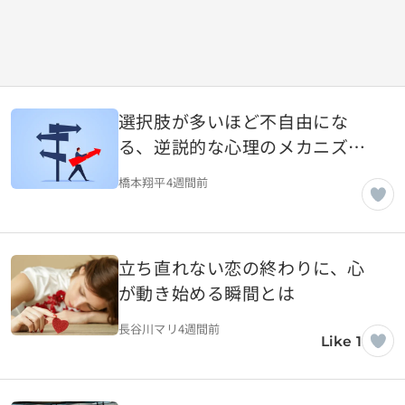
選択肢が多いほど不自由にな
る、逆説的な心理のメカニズム
とは
橋本翔平
4週間前
立ち直れない恋の終わりに、心
が動き始める瞬間とは
長谷川マリ
4週間前
Like 1