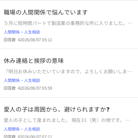
職場の人間関係で悩んでいます
５月に短時間パートで製造業の事務的な所に入りました。初
めは教えてくれる人など良い人でとても居心地良かったので
人間関係・人生相談
すが、だんだんその教えてくれる人の態度が変わってきまし
回答数
4
2026/08/07 05:11
た。きっと私が理解できないことでイラついてきたのかなと
思ってました。なので、一生懸命仕事を覚えてなんとか今は
新しいことが出てこない限り1人でやれるようになったので
休み連絡と挨拶の意味
すが、それでも新しいことが出てくることがあるので聞くの
ですが、それでも態度は変わらないです。嫌味のようなこと
「明日お休みいただいていますので、よろしくお願いしま
を言ってきたり意地悪なことを言われます。 あまり教えるの
す」 これって、挨拶ですか？ 特定の1人の人だけに、毎度こ
人間関係・人生相談
が上手くないようで、なんて言ったらいーのかなーとか大き
の声掛けをしないのは、どう思いますか？
な声で言ってます。 私より年下ですが数十年働いている方で
回答数
4
2026/08/07 05:59
1番上です。７月の頭くらいからで、私が何か失礼なこと言っ
たかなとか悩む毎日です。忙しいところと少し職場が暑かっ
たりで毎日残業してるようなので イラついてるのかななど。
愛人の子は周囲から、避けられますか❓
私は午前中だけです。 向こうは私のことを嫌っていて話した
愛人の子として産まれました。 現在33（男）の物です。 中
くないオーラを出してる気がします。 先日は聞いても見もせ
学生の頃に、この事実を知って当時はうつ気味になってしま
ず、あっちになければないですと言われ、他の部署に聞いた
人間関係・人生相談
いました。 この年になっても、生い立ちの悩みが消えませ
りするのですが、結局自分が持っていてその人に迷惑かけま
回答数
8
2026/08/07 07:11