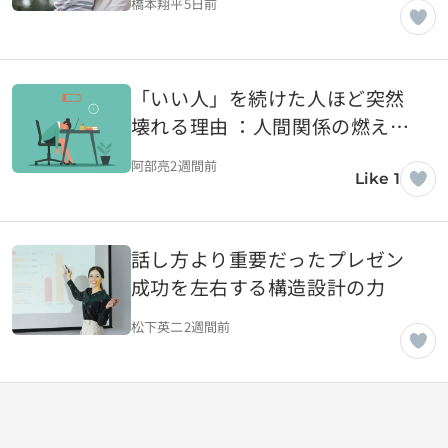
橋本翔平
5日前
「いい人」を続けた人ほど突然
壊れる理由 ：人間関係の燃え尽
きが起きるまで
阿部亮
2週間前
Like 1
話し方より重要だったプレゼン
成功を左右する構造設計の力
松下英二
2週間前