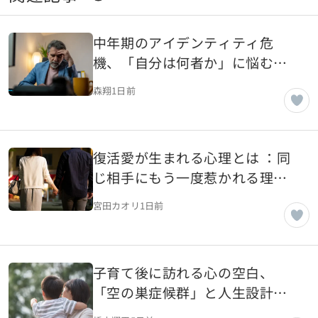
中年期のアイデンティティ危
機、「自分は何者か」に悩む理
由
森翔
1日前
復活愛が生まれる心理とは ：同
じ相手にもう一度惹かれる理由
を探る
宮田カオリ
1日前
子育て後に訪れる心の空白、
「空の巣症候群」と人生設計を
考える