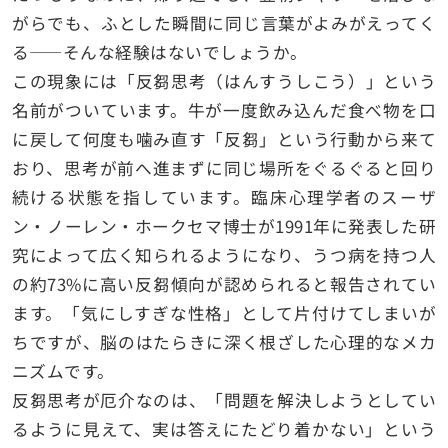
がらでも、ふとした瞬間に同じ言葉がよみがえってく
る——そんな経験はないでしょうか。
この現象には「反芻思考（はんすうしこう）」という
名前がついています。牛が一度飲み込んだ食べ物を口
に戻して何度も噛み直す「反芻」という行動から来て
おり、思考が前へ進まずに同じ場所をぐるぐると回り
続ける状態を指しています。臨床心理学者のスーザ
ン・ノーレン・ホークセマ博士が1991年に発表した研
究によって広く知られるようになり、うつ病を持つ人
の約73%に高い反芻傾向が認められると報告されてい
ます。「気にしすぎな性格」として片付けてしまいが
ちですが、脳のはたらきに深く根ざした心理的なメカ
ニズムです。
反芻思考が厄介なのは、「問題を解決しようとしてい
るように見えて、実は答えにたどり着かない」という