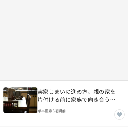
実家じまいの進め方、親の家を
片付ける前に家族で向き合うべ
き現実
岸本亜希
3週間前