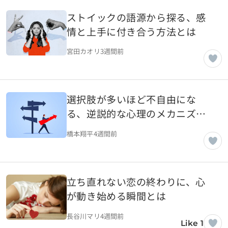
ストイックの語源から探る、感
情と上手に付き合う方法とは
宮田カオリ
3週間前
選択肢が多いほど不自由にな
る、逆説的な心理のメカニズム
とは
橋本翔平
4週間前
立ち直れない恋の終わりに、心
が動き始める瞬間とは
長谷川マリ
4週間前
Like 1