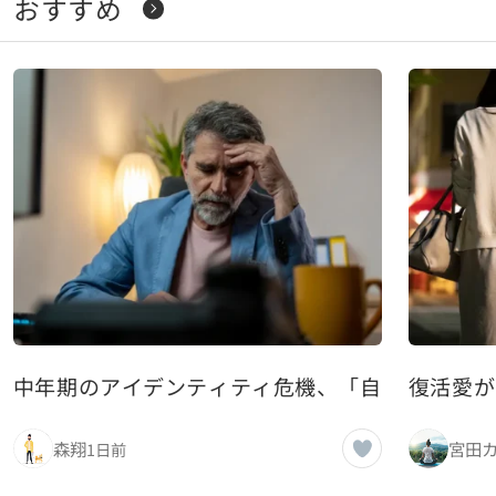
おすすめ
中年期のアイデンティティ危機、「自分は何者か
復活愛が
森翔
宮田
1日前