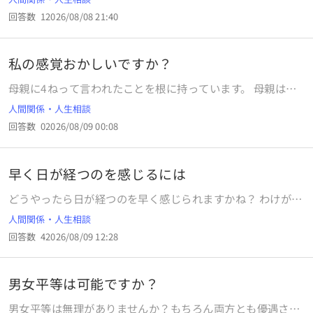
回答数
1
2026/08/08 21:40
私の感覚おかしいですか？
母親に4ねって言われたことを根に持っています。 母親はカ
ッとなったら4ねっていう人でした。 最近では去年に塾の振
人間関係・人生相談
りかえを忘れた日の翌日に、ラインでいろいろ言われた後最
回答数
0
2026/08/09 00:08
後の一文に「4んでもうほんとうに」と書かれました。 その
前では、中学生の時に成績か何かで怒られて、でも矛盾点や
納得できない言い方が多かったのでそれを言い返してたら口
早く日が経つのを感じるには
答えするなと言われて。でも私はイライラしすぎて全部思う
がままに喋ったので、クイックルワイパーで殴られて「土下
どうやったら日が経つのを早く感じられますかね？ わけがあ
座してあやまれ！」とか言われました。たぶん4ねともたく
り9月1日がはやくきて欲しいのですが。。
人間関係・人生相談
さんいわれたんじゃないかな？ あともっとちいさいころにも
なんかで怒らせて4ねとかさけばれました。 まあ大体こっち
回答数
4
2026/08/09 12:28
に原因があるんですね。 潔くごめんなさいを貫けばいいのか
もしれないけどお母さんすごく矛盾するし、私のことをより
悪く言おうと頑張るからイラっと来て言い返てしまったんで
男女平等は可能ですか？
す。 なんか自分が悪い部分もあるとしてなんかお母さんは私
男女平等は無理がありませんか？もちろん両方とも優遇され
の言ってること全部を口答えってまとめてなんかすごく怒っ