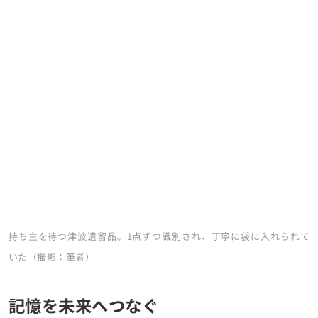
持ち主を待つ津波遺留品。1点ずつ識別され、丁寧に袋に入れられて
いた（撮影：筆者）
記憶を未来へつなぐ