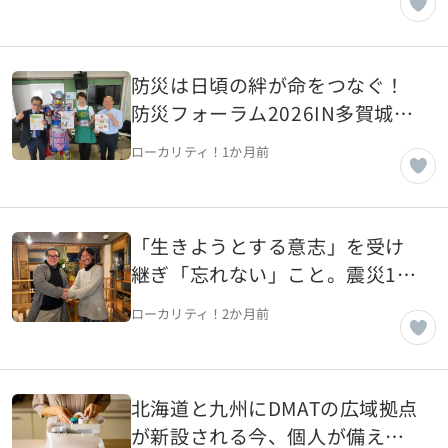
防災は日頃の絆が命をつなぐ！
防災フォーラム2026IN多賀城突
撃取材レポート！【宮城県多賀
ローカリティ！
1か月前
城市】
「生きようとする意志」を受け
継ぎ「忘れない」こと。震災15
年、ともしびプロジェクト×ロ
ローカリティ！
2か月前
ーカリティ！対談企画【宮城県
気仙沼市】
北海道と九州にDMATの広域拠点
が新設される今、個人が備える