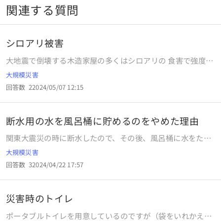
関連する質問
シロアリ被害
大地震で倒壊する木造家屋の多くはシロアリの 食害で強度が
低下しているからでしょうか？ 大半の木造家屋が倒壊しない
大規模災害
中規模地震で、 倒壊する建物があればシロアリが原因と言っ
回答数
2
2024/05/07 12:15
ても 良いのでしょうか？
断水用の水を風呂桶に貯めるのをやめた理由
関東大震災の時に断水したので、その後、風呂桶に水をため
るようになったと聞いたのですが、現在、水を貯めるのをや
大規模災害
めたのは、喉元過ぎて熱さ忘れるからですか？１００年ごと
回答数
3
2024/04/22 17:57
の大地震だと、効率が悪いのでしょうか？政府も呼びかけし
てないですね？
災害時のトイレ
ポータブルトイレを用意しているのですが（袋をいれかえる