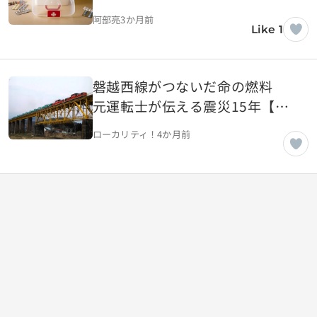
べき「災害医療の知識」
阿部亮
3か月前
Like 1
磐越西線がつないだ命の燃料
元運転士が伝える震災15年【福
島県喜多方市】
ローカリティ！
4か月前