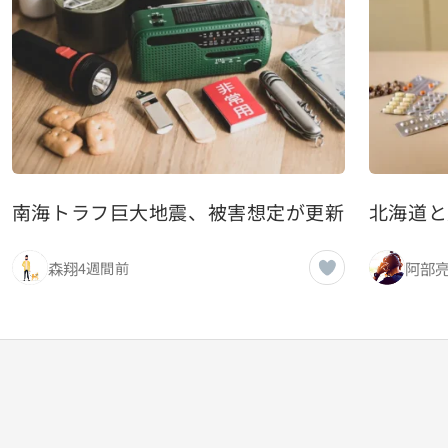
南海トラフ巨大地震、被害想定が更新されるたび
北海道と
森翔
阿部
4週間前