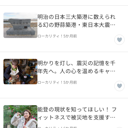
明治の日本三大築港に数えられ
る幻の野蒜築港・東日本大震災
から15年目のいま【宮城県東松
ローカリティ！
5か月前
島市】
明かりを灯し、震災の記憶を千
年先へ。人の心を温めるキャン
ドル職人【宮城県気仙沼市】
ローカリティ！
5か月前
能登の現状を知ってほしい！ フ
ィットネスで被災地を支援する
名古屋のインストラクター【石