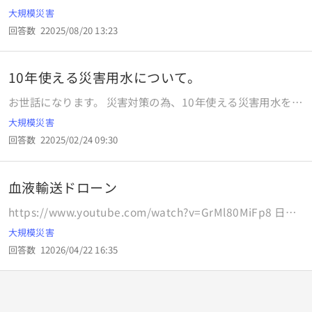
タイプ）何日分くらい用意するとよいでしょうか
大規模災害
回答数
2
2025/08/20 13:23
10年使える災害用水について。
お世話になります。 災害対策の為、10年使える災害用水を買
いました。 10年たちました。 飲めますか？ それともトイレ
大規模災害
用流す時や、手や頭洗いに使って、買い替えた方がいいです
回答数
2
2025/02/24 09:30
か？ TikTokでは水は無機質だから何年たっても飲めると聞
きました・・・
血液輸送ドローン
https://www.youtube.com/watch?v=GrMl80MiFp8 日本
もこれなら9条関係なく貢献できる？ 血液、医療品
大規模災害
回答数
1
2026/04/22 16:35