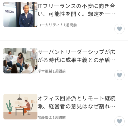
ITフリーランスの不安に向き合
い、可能性を開く。想定を一歩
超える伴走を事業に変えてきた
ローカリティ！
1週間前
ギークスの原点【東京都渋谷
区】
サーバントリーダーシップが広
がる時代に成果主義との矛盾を
考える
岸本亜希
1週間前
オフィス回帰派とリモート継続
派、経営者の意見はなぜ割れる
のか
加藤慶太
1週間前