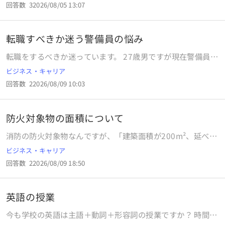
回答数
3
2026/08/05 13:07
もらえないか聞くのは失礼でしょうか？ 毎回対面だと交通費
がかなりかかるので電話面接にしてもらえる印象悪くならな
い伝え方のアドバイス頂けると嬉しいです。
転職すべきか迷う警備員の悩み
転職をするべきか迷っています。 27歳男ですが現在警備員を
しています。 まだ前職を退職してから警備員を始めて一年程
ビジネス・キャリア
くらいしか経っていませんが、今の警備会社で働いている先
回答数
2
2026/08/09 10:03
輩方の仕事に対しての姿勢や熱意、プロ意識等がなく一緒に
働いていて嫌になってます。 僕自身の考えなのですが、工事
をしていて職人さんの仕事を円滑にするため、住民さんに怪
防火対象物の面積について
我をさせないために規制を張る必要があると思います。 本来
はカラーコーンとバーで規制をする所を他の先輩方はカラー
消防の防火対象物なんですが、「建築面積が200m²、延べ面
コーンだけにしています。 理由を聞いたら、警備員立ってる
積が2,000m²で階数が11のもの」と設定している防火対象物
ビジネス・キャリア
しいらないでしょ？とか見れば分かるでしょ？と言われまし
がありました。しかし、建築面積が200m²で階数が11なら、
た。 頭が固く臨機応変に対応出来ない僕が悪いと思います
回答数
2
2026/08/09 18:50
延べ面積は、2200㎡になると思うのですが、どうでしょう
が、これはどちらがいいのでしょうか？ 誘導棒で誘導する時
か？
も適当に振ってるだけでイライラしてしまいます。 こんな会
社で働くくらいならしっかり仕事に誇りやプロ意識を持って
英語の授業
いる人達のいる警備会社で働いていきたいです。 心当たりの
今も学校の英語は主語＋動詞＋形容詞の授業ですか？ 時間が
ある会社があり転職するならそっちに行きます。 これは僕が