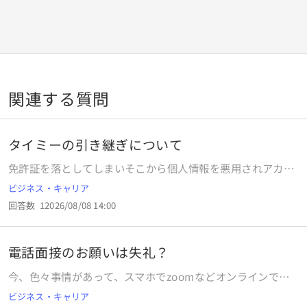
関連する質問
タイミーの引き継ぎについて
免許証を落としてしまいそこから個人情報を悪用されアカウ
ントを作られてしまいタイミー側に事情を説明し再利用でき
ビジネス・キャリア
るようになったのですが何故か今までの自分の勤務歴でなく
回答数
1
2026/08/08 14:00
悪用した側の人間のが引き継がれました。 自分は50回程勤
務しキャンセル率も3%で引き継がれたのは1度勤務し１度キ
ャンセルしたキャンセル率50%でペナルティも７ありまし
電話面接のお願いは失礼？
た。 泣き寝入りするしかないでしょうか？ 労基とかに報告
しても無駄ですよね？
今、色々事情があって、スマホでzoomなどオンラインでや
り取りができません。 遠方に転職希望なのでオンライン面接
ビジネス・キャリア
は必須になってくるかと思いますが、一次面接は電話にして