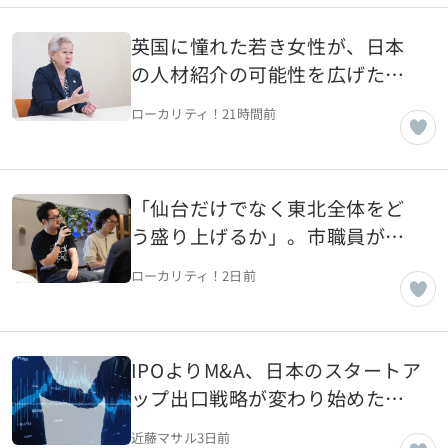
英国に憧れた若き女性が、日本
の人材紹介の可能性を広げた。
JACリクルートメント田崎ひろみ
ローカリティ！
21時間前
さんの開拓者精神【東京都千代
田区】
「仙台だけでなく東北全体をど
う盛り上げるか」。市職員が語
る東北全体を見据えた仙台市の
ローカリティ！
2日前
ローカル×起業【宮城県仙台
市】
IPOよりM&A、日本のスタートア
ップ出口戦略が変わり始めた理
由
近藤マサル
3日前