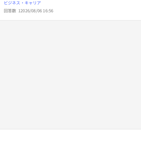
あれば①ビートルズを歌わせる②スターウオーズのハン・ソ
悪いのでしょうか？ 回答おねがいします。
ビジネス・キャリア
ロの役をさせて英語劇に力を入れたら？
回答数
1
2026/08/06 16:56