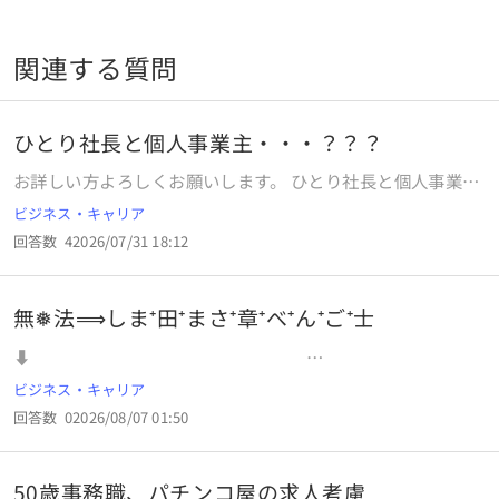
関連する質問
ひとり社長と個人事業主・・・？？？
お詳しい方よろしくお願いします。 ひとり社長と個人事業主
って、どこがちがうんですか？？
ビジネス・キャリア
回答数
4
2026/07/31 18:12
無❅法⟹しま⁺田⁺まさ⁺章⁺べ⁺ん⁺ご⁺士
⬇
⬇ ⬇ .. . . .
ビジネス・キャリア
回答数
0
2026/08/07 01:50
50歳事務職、パチンコ屋の求人考慮