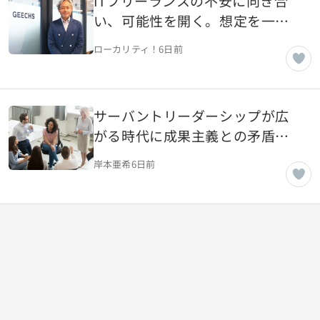
ITフリーランスの不安に向き合
い、可能性を開く。想定を一歩
超える伴走を事業に変えてきた
ローカリティ！
6日前
ギークスの原点【東京都渋谷
区】
サーバントリーダーシップが広
がる時代に成果主義との矛盾を
考える
岸本亜希
6日前