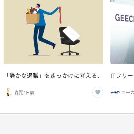
「静かな退職」をきっかけに考える、これからの
ITフリ
森翔
4日前