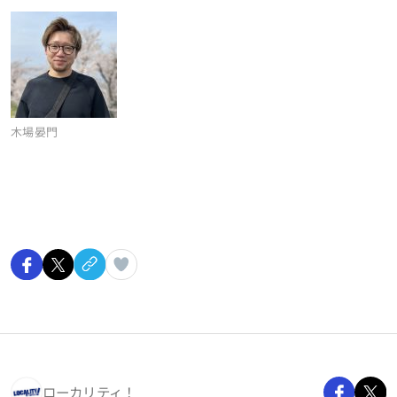
木場晏門
ローカリティ！