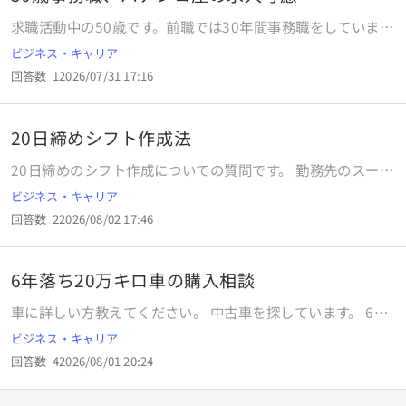
求職活動中の50歳です。前職では30年間事務職をしていまし
たが、専門的な事務だったため、同様の求人は見つかりませ
ビジネス・キャリア
ん。田舎に住んでいるため事務の求人は少なく、あったとし
回答数
1
2026/07/31 17:16
てもパート程度です。特に、社会保険がある求人を希望して
います。 最近、たまたまパチンコ屋さんの求人を見つけまし
た。シフト制で時給も良く、気になっていますが、私はパチ
20日締めシフト作成法
ンコをしたことがなく、これまで事務職しか経験がないた
め、私に務まるかどうか不安です。 現在パチンコ屋さんで働
20日締めのシフト作成についての質問です。 勤務先のスーパ
いている方に、仕事内容についてお聞きしたいです。
ーのシフト公開がいつも遅く、社員のシフト作成を肩代わり
ビジネス・キャリア
する話でおちついたのですが、今まで紙に記入していく方式
回答数
2
2026/08/02 17:46
→最終的に職場の管理PCに打ち込み確定の流れでした。 毎
度紙に書くのも疲れてきたので、自宅PCにて何かしらのツー
ルやスマホアプリなどを利用したいと考えているのですが、
6年落ち20万キロ車の購入相談
20日締めのテンプレが中々見つかりません。 似た条件の月
度シフトでシフト作成されている方はどういったものを利用
車に詳しい方教えてください。 中古車を探しています。 6年
されているのか宜しければご教授願います。 Excel等は中々
落ち、20万キロの車が販売されていました。買わない方がい
ビジネス・キャリア
利用した事がなく、マクロや関数についての知識が全くない
いですか？
のですが条件を考えるとそちらが無難になりそうですかね…
回答数
4
2026/08/01 20:24