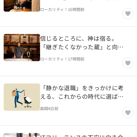
老舗蔵・ヤマモ味噌醤油醸造元
ローカリティ！
16時間前
（風の人編）【秋田県湯沢市】
信じるところに、神は宿る。
「継ぎたくなかった蔵」と向き
合う、秋田の老舗蔵・ヤマモ味
ローカリティ！
17時間前
噌醤油醸造元（土の人編）【秋
田県湯沢市】
「静かな退職」をきっかけに考
える、これからの時代に選ばれ
る会社と働き方
森翔
4日前