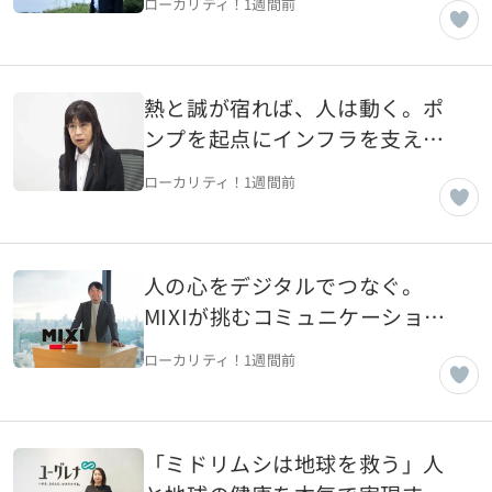
ローカリティ！
1週間前
支えるインフラ企業へ【東京都
千代田区】
熱と誠が宿れば、人は動く。ポ
ンプを起点にインフラを支える
「世界のエクセレントカンパニ
ローカリティ！
1週間前
ー」へ【東京都大田区】
人の心をデジタルでつなぐ。
MIXIが挑むコミュニケーション
「Me Time」を「We Time」
ローカリティ！
1週間前
に。「誰かと驚き、楽しみ、語
り合う」【東京都渋谷区】
「ミドリムシは地球を救う」人