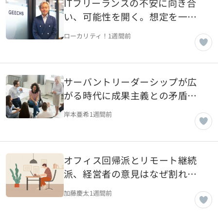
ITフリーランスの不安に向き合
い、可能性を開く。想定を一歩
超える伴走を事業に変えてきた
ローカリティ！
1週間前
ギークスの原点【東京都渋谷
区】
サーバントリーダーシップが広
がる時代に成果主義との矛盾を
考える
岸本亜希
1週間前
オフィス回帰派とリモート継続
派、経営者の意見はなぜ割れる
のか
加藤慶太
1週間前