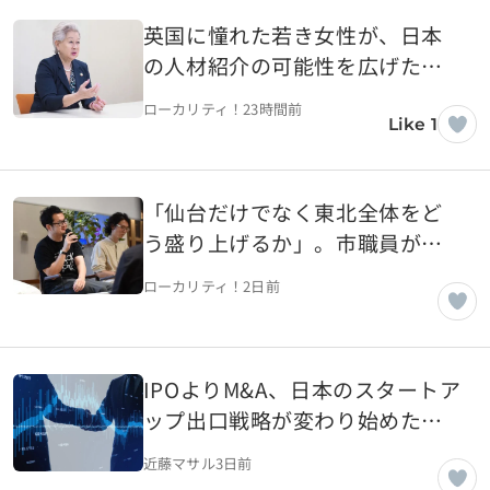
英国に憧れた若き女性が、日本
の人材紹介の可能性を広げた。
JACリクルートメント田崎ひろみ
ローカリティ！
23時間前
さんの開拓者精神【東京都千代
Like 1
田区】
「仙台だけでなく東北全体をど
う盛り上げるか」。市職員が語
る東北全体を見据えた仙台市の
ローカリティ！
2日前
ローカル×起業【宮城県仙台
市】
IPOよりM&A、日本のスタートア
ップ出口戦略が変わり始めた理
由
近藤マサル
3日前