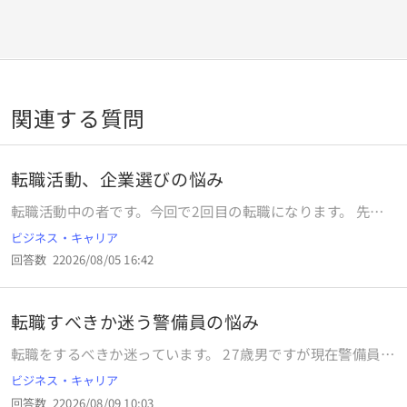
関連する質問
転職活動、企業選びの悩み
転職活動中の者です。今回で2回目の転職になります。 先月
24日に大手企業の期間社員に応募し、履歴書を提出しまし
ビジネス・キャリア
た。現在は書類選考の結果待ちで、土日を除けば今日で8日
回答数
2
2026/08/05 16:42
目となります。履歴書送付時の返信メールには、「多くの応
募をいただいているため、結果の連絡にはお時間をいただい
ております。連絡が来るまで今しばらくお待ちください。」
転職すべきか迷う警備員の悩み
と記載されていました。 日にちの目安が示されていなかった
ため、再度メールで確認しようかと考えましたが、何度も返
転職をするべきか迷っています。 27歳男ですが現在警備員を
信をお願いするのは迷惑かと思い、また「連絡が来るまでお
しています。 まだ前職を退職してから警備員を始めて一年程
ビジネス・キャリア
待ちください」ともあったので、先方の指示に従って待って
くらいしか経っていませんが、今の警備会社で働いている先
いる状況です。 実は以前、同じルーツを持つ別の企業に応募
回答数
2
2026/08/09 10:03