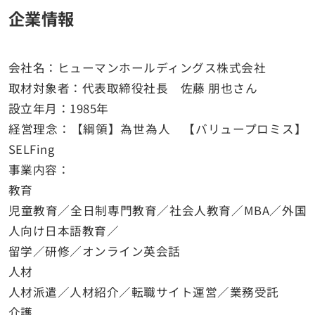
企業情報
会社名：
ヒューマンホールディングス株式会社
取材対象者：代表取締役社長 佐藤 朋也さん
設立年月：1985年
経営理念：【綱領】為世為人 【バリュープロミス】
SELFing
事業内容：
教育
児童教育／全日制専門教育／社会人教育／MBA／外国
人向け日本語教育／
留学／研修／オンライン英会話
人材
人材派遣／人材紹介／転職サイト運営／業務受託
介護