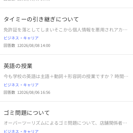
輩方の仕事に対しての姿勢や熱意、プロ意識等がなく一緒に
した際、10日から2週間で結果の通知をするとのことでした
働いていて嫌になってます。 僕自身の考えなのですが、工事
が、3週間経過後も連絡が来ず。問い合わせると不採用でし
をしていて職人さんの仕事を円滑にするため、住民さんに怪
た。 今週の金曜日で10日目になるので、連絡がなければ連休
タイミーの引き継ぎについて
我をさせないために規制を張る必要があると思います。 本来
明けに問い合わせしようと考えています。もちろん別の企業
はカラーコーンとバーで規制をする所を他の先輩方はカラー
免許証を落としてしまいそこから個人情報を悪用されアカウ
の期間社員にも応募する予定ですが、その応募先である某ベ
コーンだけにしています。 理由を聞いたら、警備員立ってる
ントを作られてしまいタイミー側に事情を説明し再利用でき
アリング企業の社風について、あまり良い噂を聞かないた
ビジネス・キャリア
しいらないでしょ？とか見れば分かるでしょ？と言われまし
るようになったのですが何故か今までの自分の勤務歴でなく
め、迷っています。「当たって砕けろ」の精神で応募する
た。 頭が固く臨機応変に対応出来ない僕が悪いと思います
回答数
1
2026/08/08 14:00
悪用した側の人間のが引き継がれました。 自分は50回程勤
か、自分にとって合う合わないを働いてみて判断するかで悩
が、これはどちらがいいのでしょうか？ 誘導棒で誘導する時
務しキャンセル率も3%で引き継がれたのは1度勤務し１度キ
んでいます。ですが、どうも怖くなってしまい、決断に踏み
も適当に振ってるだけでイライラしてしまいます。 こんな会
ャンセルしたキャンセル率50%でペナルティも７ありまし
切れません。 (ちなみに、ホームページには期間工も募集し
社で働くくらいならしっかり仕事に誇りやプロ意識を持って
英語の授業
た。 泣き寝入りするしかないでしょうか？ 労基とかに報告
てないと記載があるのに、仕事探しのサイトには募集の記載
いる人達のいる警備会社で働いていきたいです。 心当たりの
しても無駄ですよね？
がありました。) こういった場合、自分の直感を信じて某ベ
今も学校の英語は主語＋動詞＋形容詞の授業ですか？ 時間が
ある会社があり転職するならそっちに行きます。 これは僕が
アリング企業ではなく、もう他の企業に目を向けるべきか、
あれば①ビートルズを歌わせる②スターウオーズのハン・ソ
悪いのでしょうか？ 回答おねがいします。
ビジネス・キャリア
それとも応募だけでもしてみるべきか、どのように判断すべ
ロの役をさせて英語劇に力を入れたら？
きでしょうか？ あと、選考結果待ち中の企業は不採用と考え
回答数
1
2026/08/06 16:56
た方がいいでしょうか？ 皆さんのご意見やアドバイスをよろ
しくお願いします。
ゴミ問題について
オーバーツーリズムによるゴミ問題について、店舗関係者の
方に質問です。 大学からの課題として、「持続可能な収益事
ビジネス・キャリア