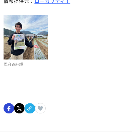
情報提供元：
ローカリティ！
國府谷純輝