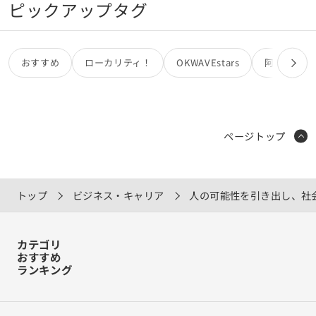
事業者からも広告収入を得る。さらに、スマートゴミ箱で収
ピックアップタグ
集したゴミの投入量や利用状況などを分析し、環境美化やゴ
ミ収集計画の改善に活用できる統計データとして自治体へ提
供することで、データの提供料を得る。この収益をスマート
ゴミ箱の維持・管理費やシステム運営費に充てる。この仕組
おすすめ
ローカリティ！
OKWAVEstars
阿部亮
みにより、利用者は特典を受けながら適切にゴミを分別し、
店舗は新たな来店客を獲得できる。加えて、当社は広告収入
やデータ提供料によって継続的な事業運営を実現する。 ここ
までが概要です。 実際にこのビジネスアイデアを設置する訳
ではありませんが、もしこのゴミ箱が実現したら、店舗関係
ページトップ
者目線として設置したいですか？ もし、難しいのであればど
こが懸念点ですか？また改善点などもあれば教えて頂きたい
です。 長文すみません。
トップ
ビジネス・キャリア
人の可能性を引き出し、社会
カテゴリ
おすすめ
ランキング