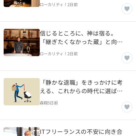
老舗蔵・ヤマモ味噌醤油醸造元
ローカリティ！
2日前
（風の人編）【秋田県湯沢市】
信じるところに、神は宿る。
「継ぎたくなかった蔵」と向き
合う、秋田の老舗蔵・ヤマモ味
ローカリティ！
2日前
噌醤油醸造元（土の人編）【秋
田県湯沢市】
「静かな退職」をきっかけに考
える、これからの時代に選ばれ
る会社と働き方
森翔
5日前
ITフリーランスの不安に向き合