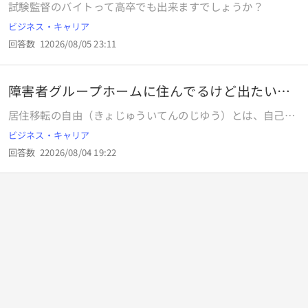
うか？
試験監督のバイトって高卒でも出来ますでしょうか？
ビジネス・キャリア
回答数
1
2026/08/05 23:11
障害者グループホームに住んでるけど出たい知
恵貸して
居住移転の自由（きょじゅういてんのじゆう）とは、自己の
欲する所に住所または居所を定め、移転し、自己の意思に反
ビジネス・キャリア
して居住地を移されることのない自由[1]。移動の自由ともっ
回答数
2
2026/08/04 19:22
て書いてあるのにそれを職員さんに告げても入るときに母親
と一緒にサインしたから出るときも母親の許可がいると言わ
れて出ることができません実際にそうなんでしょうか 助けて
ください グループホーム契約書 利用者は本契約の有効期間
中本契約を解除することができます この場合には利用者は契
約終了を希望する日の7日前までに事業所に通知するものと
します 身元保証人は 契約解除または契約終了の場合適切な
利用者の状態にあった適切な受け入れ先を確保すること って
のも書いてあったのですが契約解除することはできるんでし
ょうか