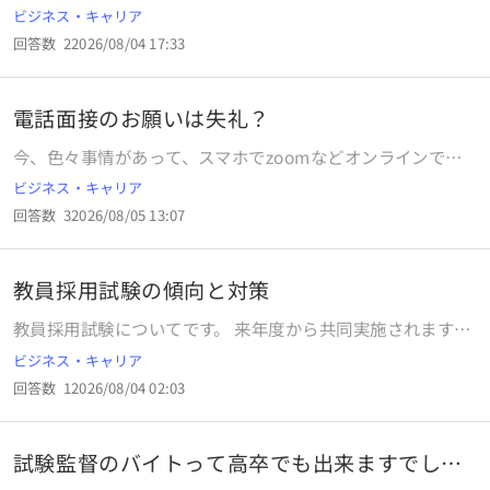
病気療養中で登園不可能な状態を、自動退園で退園させて、
ビジネス・キャリア
正式な2号認定の権利を保持しているにも関わらず、1号認定
回答数
2
2026/08/04 17:33
へと権利さえも剥奪して、子供の教育と自立の道を妨げよう
と、退園保留の申請書さえ、受理していただけていない状況
です。関西圏で、弁護士先生を探しています。「市役所がそ
電話面接のお願いは失礼？
う言うなら仕方ないですね」となだめてくるような弁護士は
避け、「それは行政手続法・社会福祉法上明らかに違法です
今、色々事情があって、スマホでzoomなどオンラインでや
ね」と即座に見抜いてくれる優秀な弁護士先生がいらっしゃ
り取りができません。 遠方に転職希望なのでオンライン面接
ビジネス・キャリア
る弁護士事務所をご存知の方、どうかご教示を宜しくお願い
は必須になってくるかと思いますが、一次面接は電話にして
致します。
回答数
3
2026/08/05 13:07
もらえないか聞くのは失礼でしょうか？ 毎回対面だと交通費
がかなりかかるので電話面接にしてもらえる印象悪くならな
い伝え方のアドバイス頂けると嬉しいです。
教員採用試験の傾向と対策
教員採用試験についてです。 来年度から共同実施されます
が、これまでの自治体ごとの過去問や問題の傾向はあまり参
ビジネス・キャリア
考にしない方がよいのですか？ また、一般教養が10問程度
回答数
1
2026/08/04 02:03
出題されるということで、優先するべき科目・内容或いは捨
てた方が良い科目・内容があったら教えてください。
試験監督のバイトって高卒でも出来ますでしょ