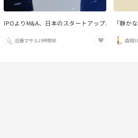
IPOよりM&A、日本のスタートアップ出口戦略
「静かな
近藤マサル
森翔
19時間前
5