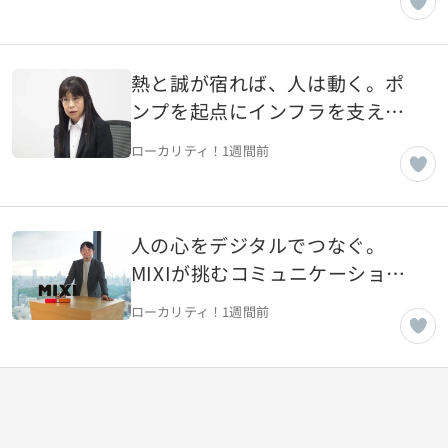
支えるインフラ企業へ【東京都
千代田区】
熱と誠が宿れば、人は動く。ポ
ンプを起点にインフラを支える
「世界のエクセレントカンパニ
ローカリティ！
1週間前
ー」へ【東京都大田区】
人の心をデジタルでつなぐ。
MIXIが挑むコミュニケーション
「Me Time」を「We Time」
ローカリティ！
1週間前
に。「誰かと驚き、楽しみ、語
り合う」【東京都渋谷区】