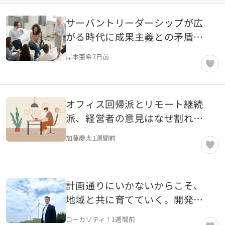
サーバントリーダーシップが広
がる時代に成果主義との矛盾を
考える
岸本亜希
7日前
オフィス回帰派とリモート継続
派、経営者の意見はなぜ割れる
のか
加藤慶太
1週間前
計画通りにいかないからこそ、
地域と共に育てていく。開発
屋・修理屋から、エネルギーを
ローカリティ！
1週間前