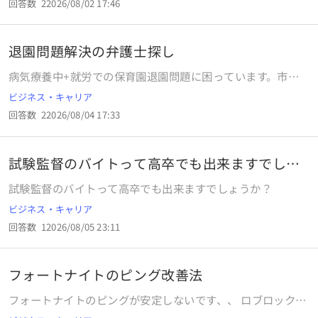
利用者の状態にあった適切な受け入れ先を確保すること って
回答数
2
2026/08/02 17:46
→最終的に職場の管理PCに打ち込み確定の流れでした。 毎
のも書いてあったのですが契約解除することはできるんでし
度紙に書くのも疲れてきたので、自宅PCにて何かしらのツー
ょうか
ルやスマホアプリなどを利用したいと考えているのですが、
退園問題解決の弁護士探し
20日締めのテンプレが中々見つかりません。 似た条件の月
度シフトでシフト作成されている方はどういったものを利用
病気療養中+就労での保育園退園問題に困っています。市は
されているのか宜しければご教授願います。 Excel等は中々
病気療養中で登園不可能な状態を、自動退園で退園させて、
ビジネス・キャリア
利用した事がなく、マクロや関数についての知識が全くない
正式な2号認定の権利を保持しているにも関わらず、1号認定
のですが条件を考えるとそちらが無難になりそうですかね…
回答数
2
2026/08/04 17:33
へと権利さえも剥奪して、子供の教育と自立の道を妨げよう
と、退園保留の申請書さえ、受理していただけていない状況
です。関西圏で、弁護士先生を探しています。「市役所がそ
試験監督のバイトって高卒でも出来ますでしょ
う言うなら仕方ないですね」となだめてくるような弁護士は
うか？
避け、「それは行政手続法・社会福祉法上明らかに違法です
試験監督のバイトって高卒でも出来ますでしょうか？
ね」と即座に見抜いてくれる優秀な弁護士先生がいらっしゃ
ビジネス・キャリア
る弁護士事務所をご存知の方、どうかご教示を宜しくお願い
致します。
回答数
1
2026/08/05 23:11
フォートナイトのピング改善法
フォートナイトのピングが安定しないです、、 ロブロックス
などのゲームはピング安定しているのに、フォートナイトだ