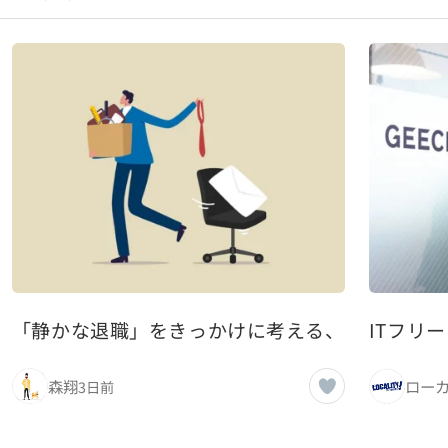
「静かな退職」をきっかけに考える、これからの
ITフリ
森翔
3日前