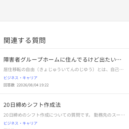
関連する質問
障害者グループホームに住んでるけど出たい知
恵貸して
居住移転の自由（きょじゅういてんのじゆう）とは、自己の
欲する所に住所または居所を定め、移転し、自己の意思に反
ビジネス・キャリア
して居住地を移されることのない自由[1]。移動の自由ともっ
回答数
2
2026/08/04 19:22
て書いてあるのにそれを職員さんに告げても入るときに母親
と一緒にサインしたから出るときも母親の許可がいると言わ
れて出ることができません実際にそうなんでしょうか 助けて
20日締めシフト作成法
ください グループホーム契約書 利用者は本契約の有効期間
中本契約を解除することができます この場合には利用者は契
20日締めのシフト作成についての質問です。 勤務先のスーパ
約終了を希望する日の7日前までに事業所に通知するものと
ーのシフト公開がいつも遅く、社員のシフト作成を肩代わり
ビジネス・キャリア
します 身元保証人は 契約解除または契約終了の場合適切な
する話でおちついたのですが、今まで紙に記入していく方式