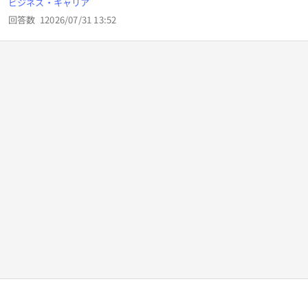
ビジネス・キャリア
け急に300ピングぐらいに跳ね上がります、 有線です 対処法
回答数
1
2026/07/31 13:52
あったら教えて欲しいです