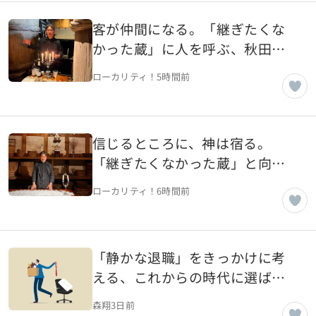
客が仲間になる。「継ぎたくな
かった蔵」に人を呼ぶ、秋田の
老舗蔵・ヤマモ味噌醤油醸造元
ローカリティ！
5時間前
（風の人編）【秋田県湯沢市】
信じるところに、神は宿る。
「継ぎたくなかった蔵」と向き
合う、秋田の老舗蔵・ヤマモ味
ローカリティ！
6時間前
噌醤油醸造元（土の人編）【秋
田県湯沢市】
「静かな退職」をきっかけに考
える、これからの時代に選ばれ
る会社と働き方
森翔
3日前