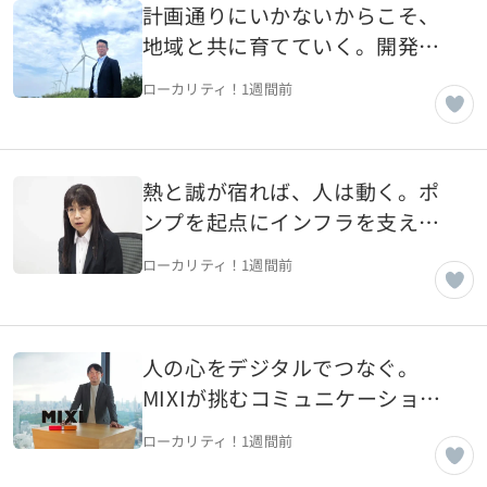
計画通りにいかないからこそ、
地域と共に育てていく。開発
屋・修理屋から、エネルギーを
ローカリティ！
1週間前
支えるインフラ企業へ【東京都
千代田区】
熱と誠が宿れば、人は動く。ポ
ンプを起点にインフラを支える
「世界のエクセレントカンパニ
ローカリティ！
1週間前
ー」へ【東京都大田区】
人の心をデジタルでつなぐ。
MIXIが挑むコミュニケーション
「Me Time」を「We Time」
ローカリティ！
1週間前
に。「誰かと驚き、楽しみ、語