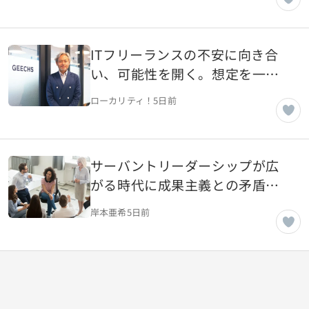
ITフリーランスの不安に向き合
い、可能性を開く。想定を一歩
超える伴走を事業に変えてきた
ローカリティ！
5日前
ギークスの原点【東京都渋谷
区】
サーバントリーダーシップが広
がる時代に成果主義との矛盾を
考える
岸本亜希
5日前