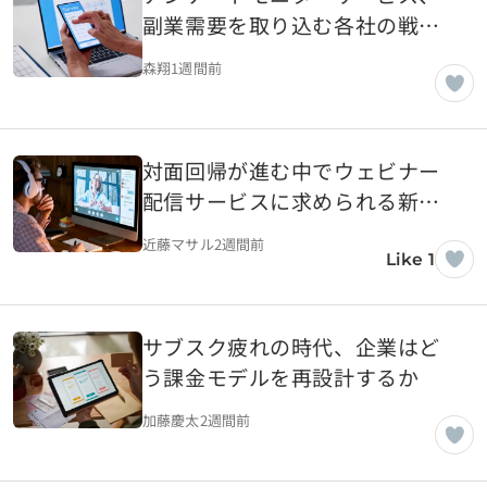
副業需要を取り込む各社の戦略
とは
森翔
1週間前
対面回帰が進む中でウェビナー
配信サービスに求められる新し
い価値
近藤マサル
2週間前
Like 1
サブスク疲れの時代、企業はど
う課金モデルを再設計するか
加藤慶太
2週間前