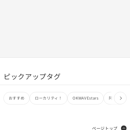
上の…をタップして、カテゴリーについてを見ると「プライ
マリー重要なメッセージ」に "先週、メールで受信した合計
800件のメッセージから750件のメッセージをプライマリー
にカテゴリー分けしました" と表示されているが、プライマ
リーには、2026/08/06 17:00以降に受信した50件くらいの
メールしか表示されない。この表示内容も意味がわかりませ
ん。 困ってます。誰か教えてちょ。 ※OKWAVEより補足：
「ＩＳＰぷらら」についての質問です。
ピックアップタグ
おすすめ
ローカリティ！
OKWAVEstars
阿部亮
ページトップ