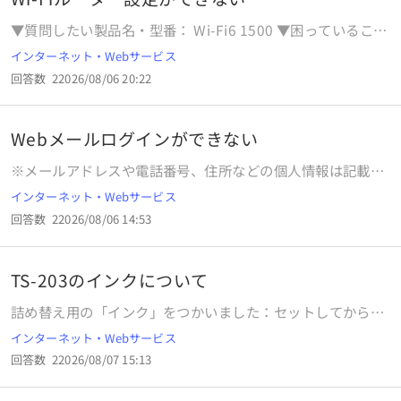
​▼質問したい製品名・型番：​​ ​​Wi-Fi6 1500 ▼困っていること
や、表示されるエラー内容、試したことなど：​​ セットアップ
インターネット・Webサービス
にトライ中 インターネット回線自動判別の緑ランプの点滅が
回答数
2
2026/08/06 20:22
いつまでも続き設定できません。 初期化も試しました ▼製
品と接続しているパソコンもしくはスマートフォンのOSやバ
ージョン（Windows11/10・MacOS・iOS・Androidな
Webメールログインができない
ど）： ※（質問者様へ）わからない項目は「不明」と書いて
ください。 参考画像（スクリーンショットなど）あれば添付
※メールアドレスや電話番号、住所などの個人情報は記載し
をお願いします。​​ 以上が質問したい内容です。よろしくお願
ないようご注意ください。 ▼製品・サービス名を記入してく
インターネット・Webサービス
いいたします。​ ※OKWAVEより補足：「エレコム株式会社の
ださい。 【ぷらら（インターネット接続サービス ）】 ▼ど
製品」についての質問です。
回答数
2
2026/08/06 14:53
のようなことでお困りでしょうか？ 相談したいこと、トラブ
ルに至った経緯、試したこと、エラーなどを教えてくださ
い。 （例）インターネット回線がつながらない、メールが送
TS-203のインクについて
信できないなど plalaへのログインを行おうとした。ログイ
ンのメールアドレスに日常使用している メールアドレスを入
詰め替え用の「インク」をつかいました：セットしてからも
れるのか、手元にあるぷらら会員情報のシートにあるユーザ
「黄色い点滅」が１６回つずきます：前回も「詰め替え用イ
インターネット・Webサービス
ーIDを いれるのかわかりません。接続設定情報欄のメルア
ンク」をしようしましたが「正常に印刷」できました：ＴＳ
ド、本パスワードを入れても間違い となります。いずれにし
回答数
2
2026/08/07 15:13
203は購入した「新品」です：対応の方法をおしえてくださ
ても会員情報シート、日常のメルアドのどちらでもログイン
い：８/７日：ｐｍ、３時：送る ※OKWAVEより補足：「キ
できないのですがどのように解決すればよいかご指示くださ