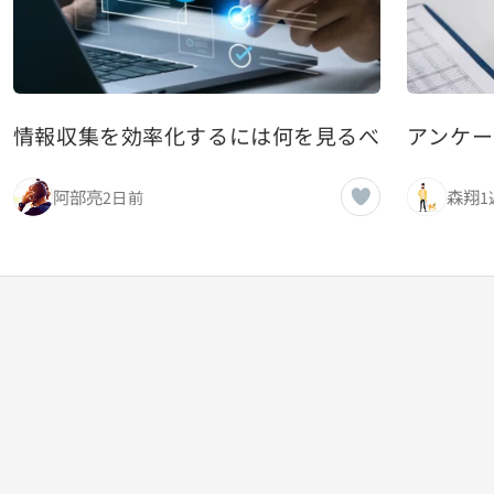
情報収集を効率化するには何を見るべきか 優秀
アンケー
阿部亮
森翔
2日前
1