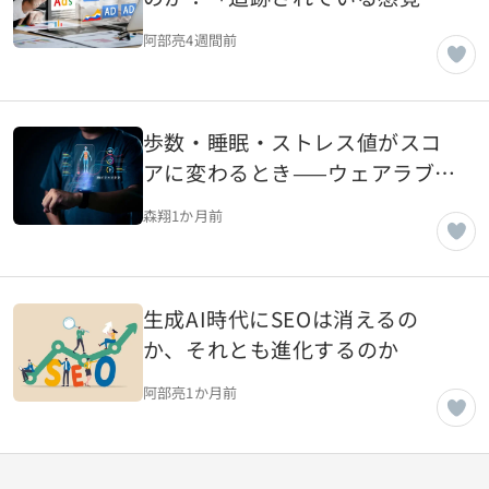
が離脱意欲を高める理由
阿部亮
4週間前
歩数・睡眠・ストレス値がスコ
アに変わるとき——ウェアラブル
時代のデータ主権を考える
森翔
1か月前
生成AI時代にSEOは消えるの
か、それとも進化するのか
阿部亮
1か月前