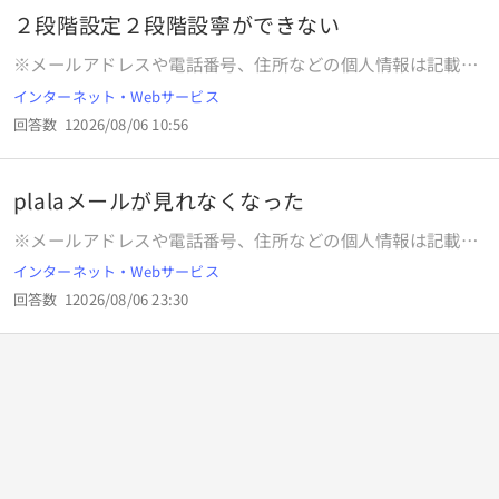
ヤノン製品」についての質問です。
い。 ※OKWAVEより補足：「ＩＳＰぷらら」についての質問
２段階設定２段階設寧ができない
です。
※メールアドレスや電話番号、住所などの個人情報は記載し
ないようご注意ください。 ▼製品・サービス名を記入してく
インターネット・Webサービス
ださい。 【ぷらら（インターネット接続サービス ）】 ▼ど
回答数
1
2026/08/06 10:56
のようなことでお困りでしょうか？ 相談したいこと、トラブ
ルに至った経緯、試したこと、エラーなどを教えてくださ
い。 （例）インターネット回線がつながらない、メールが送
plalaメールが見れなくなった
信できないなど ※OKWAVEより補足：「ＩＳＰぷらら」につ
いての質問です。
※メールアドレスや電話番号、住所などの個人情報は記載し
ないようご注意ください。 ▼製品・サービス名を記入してく
インターネット・Webサービス
ださい。 ぷららメール ▼どのようなことでお困りでしょう
回答数
1
2026/08/06 23:30
か？ iPhoneのメーラーを開いたままポケットにしまい取り
出したら、ぷららメールが見れなくなった。 2026/04/04か
ら2026/08/06 17:00ごろまでのメールが見れなくなった。
webメールでは、見れなくなった期間の振り分けたメールは
見れる。 移行したメールは、振り分けたフォルダーにあるメ
ールは見れるが、上記の期間の振り分けていないメールは全
て見れなくなってしまった。 自分で操作していないのに、何
かに触れた程度で、そんな簡単に、ある期間のメールが削除
されなりするものなのでしょうか。 iPhoneのメーラーの右