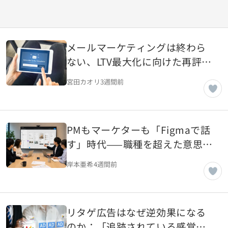
メールマーケティングは終わら
ない、LTV最大化に向けた再評価
の時代
宮田カオリ
3週間前
PMもマーケターも「Figmaで話
す」時代——職種を超えた意思決
定が生まれる仕組み
岸本亜希
4週間前
リタゲ広告はなぜ逆効果になる
のか：「追跡されている感覚」