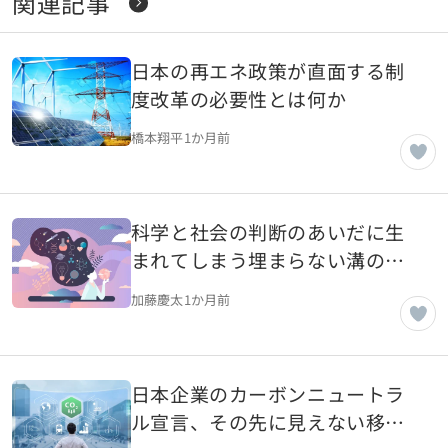
関連記事
日本の再エネ政策が直面する制
度改革の必要性とは何か
橋本翔平
1か月前
科学と社会の判断のあいだに生
まれてしまう埋まらない溝の正
体とは
加藤慶太
1か月前
日本企業のカーボンニュートラ
ル宣言、その先に見えない移行