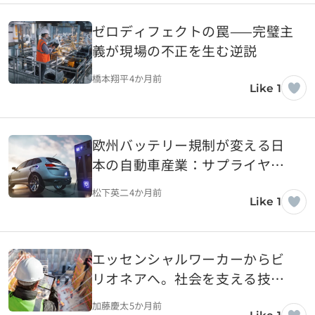
ゼロディフェクトの罠——完璧主
義が現場の不正を生む逆説
橋本翔平
4か月前
Like 1
欧州バッテリー規制が変える日
本の自動車産業：サプライヤー
に求められる対応とは
松下英二
4か月前
Like 1
エッセンシャルワーカーからビ
リオネアへ。社会を支える技術
の対価とは
加藤慶太
5か月前