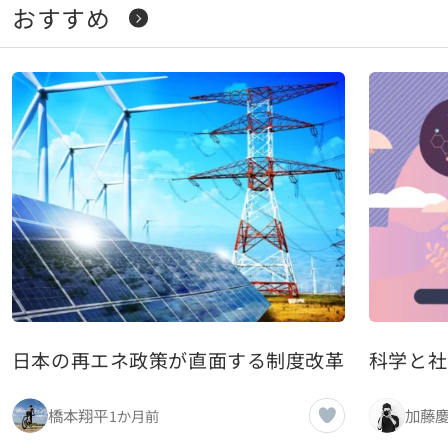
おすすめ
日本の再エネ政策が直面する制度改革の必要性と
科学と社
橋本翔平
加藤
1か月前