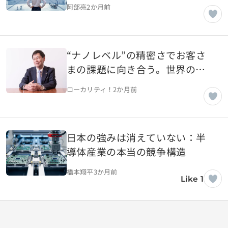
計画の現実
阿部亮
2か月前
“ナノレベル”の精密さでお客さ
まの課題に向き合う。世界の産
業の未来を切り開く放電加工機
ローカリティ！
2か月前
の先駆者【神奈川県横浜市】
日本の強みは消えていない：半
導体産業の本当の競争構造
橋本翔平
3か月前
Like 1