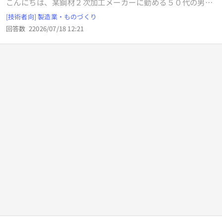
こんにちは、某鋼材２次加工メーカーに勤める５０代の男で
エアツールの引っ張れる距離が限定されてしまい、作業性が
す 仕事で、塩酸を使用して鋼を腐食する事が多いのですが、
[技術者向] 製造業・ものづくり
悪くなります。 エアツールに下降制限がなく、使用して離す
その際出たヒューム でドラフトチャンバーの内壁に黄色いシ
だけで動作する仕組みを実現する方法はないでしょうか？動
回答数
2
2026/07/18 12:21
ミが出来ています 洗剤で擦り洗いをすればある程度は取れる
力（エアー・電気）は使わない方針でアドバイスをいただき
のですが、完全に綺麗にはなりません このシミを取る洗剤
たいです。ご不明点があればご質問ください。
や、方法で何か良い方法をご存知な方はいらっしゃいません
か ちなみにドラフトチャンバーの壁はFRPで出来ており、
腐食には強い材質で出来ております