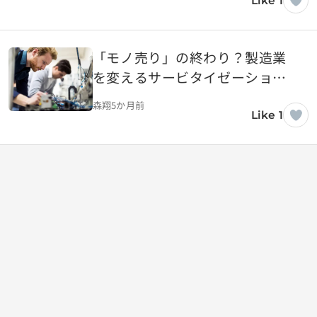
Like 1
「モノ売り」の終わり？製造業
を変えるサービタイゼーション
という革命
森翔
5か月前
Like 1