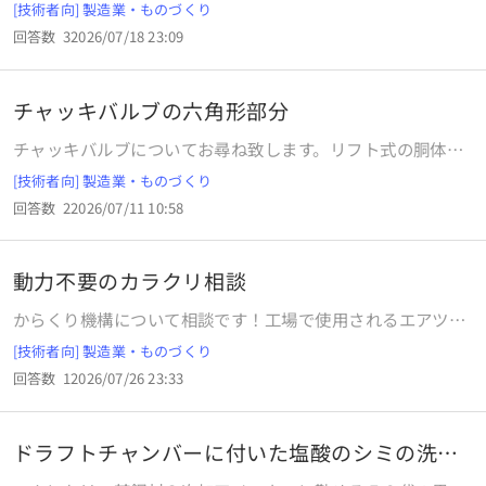
か？レリック加工が上手い人教えて欲しいです。
[技術者向] 製造業・ものづくり
回答数
3
2026/07/18 23:09
チャッキバルブの六角形部分
チャッキバルブについてお尋ね致します。リフト式の胴体に
は、六角形のものが付いてますが、あれは、ボルトでしょう
[技術者向] 製造業・ものづくり
か？それともネジでしょうか？
回答数
2
2026/07/11 10:58
動力不要のカラクリ相談
からくり機構について相談です！工場で使用されるエアツー
ルを順番に出すからくりを考えています。バランサーで吊ら
[技術者向] 製造業・ものづくり
れたエアツールを引っ張って使用し、使い終わると次のツー
回答数
1
2026/07/26 23:33
ルがタレットのように目の前に出てくる仕組みです。エアー
ツールは3つを想定しています。 アイデアとしては、円柱状
のものにリード溝を加工し120度回転するカムフォロアを走
ドラフトチャンバーに付いた塩酸のシミの洗浄
らせ、バネの力で保持して上下するとリード溝を駆け上がり
について
120度回るというものです。この動きは一応成立しますが、