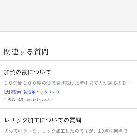
関連する質問
加熱の勘について
１０分間１８０度の油で揚げ続けた時中まで火が通るのを確
認できる食材を９割の体積だけ火を通してあとは余熱で火を
[技術者向] 製造業・ものづくり
通したい場合、何分ぐらいの時点で加熱を終えるのがベスト
回答数
3
2026/07/13 23:35
のイメージありますか
レリック加工についての質問
初めてギターをレリック加工したのですが、10点中何点です